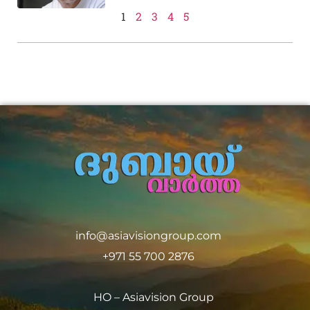
1
2
3
4
5
info@asiavisiongroup.com
+971 55 700 2876
HO – Asiavision Group