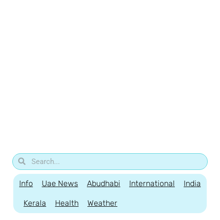
Info
Uae News
Abudhabi
International
India
Kerala
Health
Weather