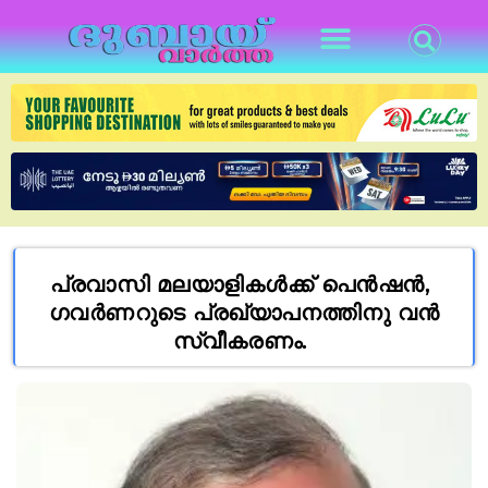
പ്രവാസി മലയാളികൾക്ക് പെൻഷൻ,
ഗവർണറുടെ പ്രഖ്യാപനത്തിനു വൻ
സ്വീകരണം.