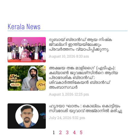
Kerala News
ദുബായ് ബ്രാൻഡ് ആയ നിഷ്‌ക
ജ്വല്ലറി ഇന്ത്യയിലേക്കും
പ്രവർത്തനം വ്യാപിപ്പിക്കുന്നു.
August 10, 2026
8:33 am
അക്ഷയ തങ്ക മാളിഗൈ’ (എടിഎം):
കല്യാണ്‍ ജുവലേഴ്‌സിന്‍റെ ആദ്യ
പ്രാദേശിക ബ്രാന്‍ഡ് :
ശിവകാര്‍ത്തികേയന്‍ ബ്രാന്‍ഡ്
അംബാസഡര്‍
August 3, 2026
12:25 pm
ഹൃദയാ ഘാതം : കൊല്ലം കൊട്ടിയം
സ്വദേശി യുവാവ് അജ്മാനിൽ മരിച്ചു
July 24, 2026
5:32 pm
1
2
3
4
5