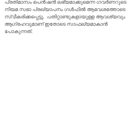
പ്രതിമാസം പെൻഷൻ ലഭ്യമാക്കുമെന്ന ഗവർണറുടെ
നിയമ സഭാ പ്രഖ്യാപനം ഗൾഫിൽ ആവേശത്തോടെ
സ്വീകരിക്കപ്പെട്ടു. പതിറ്റാണ്ടുകളായുള്ള ആവശ്യവും
ആഗ്രഹവുമാണ് ഇതോടെ സാഫല്യമാകാൻ
പോകുന്നത്.