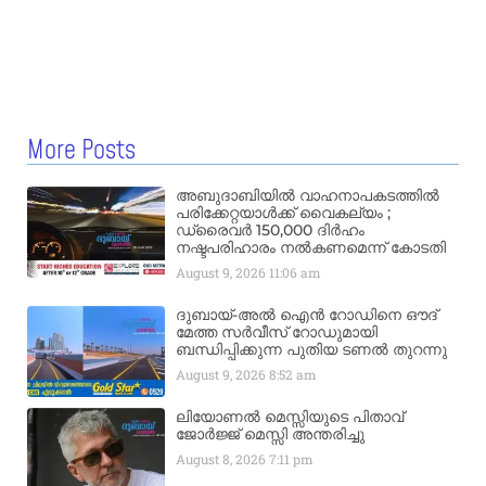
More Posts
അബുദാബിയിൽ വാഹനാപകടത്തിൽ
പരിക്കേറ്റയാൾക്ക് വൈകല്യം ;
ഡ്രൈവർ 150,000 ദിർഹം
നഷ്ടപരിഹാരം നൽകണമെന്ന് കോടതി
August 9, 2026
11:06 am
ദുബായ്-അൽ ഐൻ റോഡിനെ ഔദ്
മേത്ത സർവീസ് റോഡുമായി
ബന്ധിപ്പിക്കുന്ന പുതിയ ടണൽ തുറന്നു
August 9, 2026
8:52 am
ലിയോണൽ മെസ്സിയുടെ പിതാവ്
ജോർജ്ജ് മെസ്സി അന്തരിച്ചു
August 8, 2026
7:11 pm