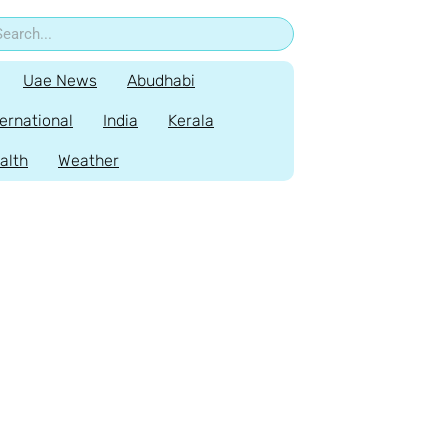
Uae News
Abudhabi
ternational
India
Kerala
alth
Weather