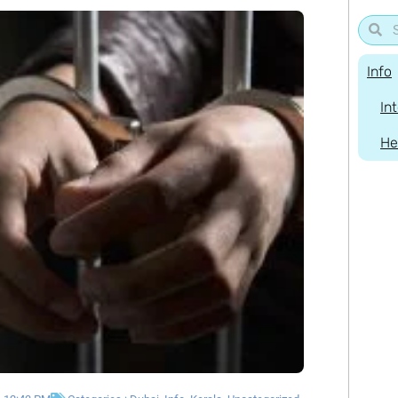
Info
In
He