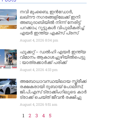
നവി മുംബൈ, ഇൻഡോർ,
ലഖ്നൗ നഗരങ്ങളിലേക്ക് ഇനി
അബുദാബിയിൽ നിന്ന് നേരിട്ട്
പറക്കാം; റൂട്ടുകൾ വിപുലീകരിച്ച്
എയർ ഇന്ത്യ എക്സ് പ്രസ്
August 4, 2026
8:04 pm
ഫൂക്കറ്റ് – ഡൽഹി എയര്‍ ഇന്ത്യ
വിമാനം ആകാശച്ചുഴിയില്‍പെട്ടു
: യാത്രക്കാര്‍ക്ക് പരിക്ക്
August 4, 2026
4:33 pm
അബോധാവസ്ഥയിലായ സ്ത്രീക്ക്
രക്ഷകരായി ദുബായ് പോലീസ്;
ജി.പി.എസ് ട്രാക്കിംഗിലൂടെ കാർ
ട്രാക്ക് ചെയ്ത് ജീവൻ രക്ഷിച്ചു
August 4, 2026
9:51 am
1
2
3
4
5