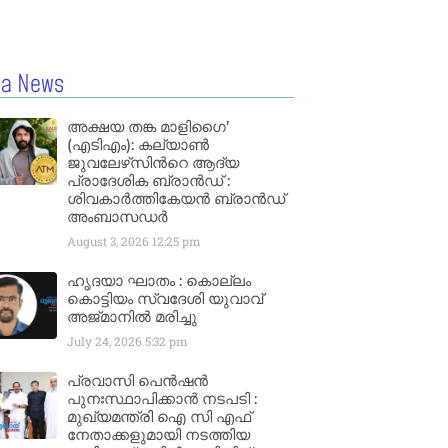
la News
അക്ഷയ തങ്ക മാളിഗൈ’
(എടിഎം): കല്യാണ്‍
ജുവലേഴ്‌സിന്‍റെ ആദ്യ
പ്രാദേശിക ബ്രാന്‍ഡ് :
ശിവകാര്‍ത്തികേയന്‍ ബ്രാന്‍ഡ്
അംബാസഡര്‍
August 3, 2026
12:25 pm
ഹൃദയാ ഘാതം : കൊല്ലം
കൊട്ടിയം സ്വദേശി യുവാവ്
അജ്മാനിൽ മരിച്ചു
July 24, 2026
5:32 pm
പ്രവാസി പെൻഷൻ
പുനഃസ്ഥാപിക്കാൻ നടപടി :
മുഖ്യമന്ത്രി ഐ സി എഫ്
നേതാക്കളുമായി നടത്തിയ