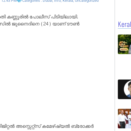
12:43 PM
Categories :
Dubai
,
Info
,
Kerala
,
Uncategorized
തി കണ്ണൂരില്‍ പോലീസ് പിടിയിലായി.
 ഹൗസില്‍ ജുനൈദിനെ (24) യാണ് ടൗണ്‍
Kera
റല്‍ അസ്സെറ്റ്‌സ് കമേഴ്ഷ്യല്‍ ബ്രോക്കര്‍