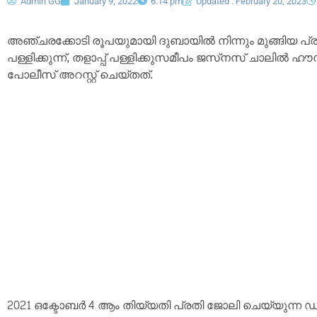
Admin GG
January 9, 2022
6:14 pm
Updated : February 20, 2023
അഞ്ചരക്കോടി രൂപയുമായി ദുബായില്‍ നിന്നും മുങ്ങിയ പ്ര
പള്ളിക്കുന്ന്, തളാപ്പ് പള്ളിക്കുസമീപം ജസ്‌നസ് ചാലില്‍
പോലീസ് അറസ്റ്റ് ചെയ്തത്.
2021 ഒക്ടോബര്‍ 4 ആം തിയ്യതി പ്രതി ജോലി ചെയ്യുന്ന ഡിജിറ്