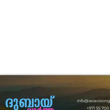
info@asiavision
+971 55 700