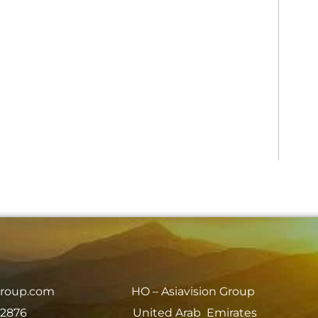
group.com
HO – Asiavision Group
 2876
United Arab Emirates