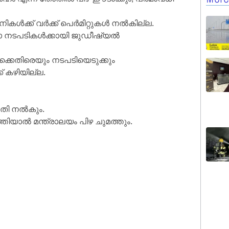
ൾക്ക് വർക്ക് പെർമിറ്റുകൾ നൽകില്ല.
ക്ഷാ നടപടികൾക്കായി ജുഡീഷ്യൽ
്കെതിരെയും നടപടിയെടുക്കും
് കഴിയില്ല.
ുമതി നൽകും.
യാൽ മന്ത്രാലയം പിഴ ചുമത്തും.