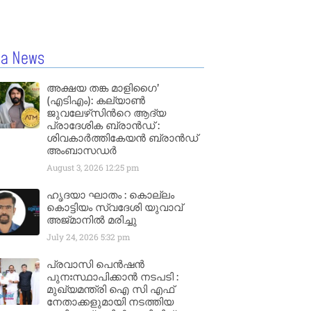
la News
അക്ഷയ തങ്ക മാളിഗൈ’
(എടിഎം): കല്യാണ്‍
ജുവലേഴ്‌സിന്‍റെ ആദ്യ
പ്രാദേശിക ബ്രാന്‍ഡ് :
ശിവകാര്‍ത്തികേയന്‍ ബ്രാന്‍ഡ്
അംബാസഡര്‍
August 3, 2026
12:25 pm
ഹൃദയാ ഘാതം : കൊല്ലം
കൊട്ടിയം സ്വദേശി യുവാവ്
അജ്മാനിൽ മരിച്ചു
July 24, 2026
5:32 pm
പ്രവാസി പെൻഷൻ
പുനഃസ്ഥാപിക്കാൻ നടപടി :
മുഖ്യമന്ത്രി ഐ സി എഫ്
നേതാക്കളുമായി നടത്തിയ