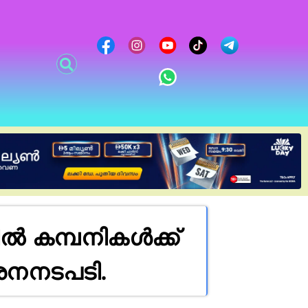
 കമ്പനികൾക്ക്
ർശനനടപടി.