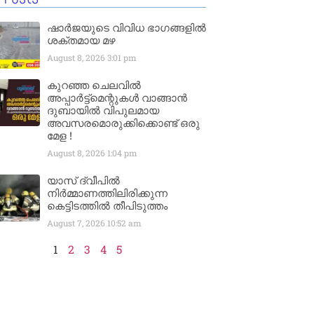
ഷാർജയുടെ വിവിധ ഭാഗങ്ങളിൽ
ശക്തമായ മഴ
August 8, 2026
3:01 pm
കുറഞ്ഞ ചെലവിൽ
അപ്പാർട്ട്മെന്റുകൾ വാങ്ങാൻ
ദുബായിൽ വിപുലമായ
അവസരമൊരുക്കിക്കൊണ്ട് ഒരു
മേള !
August 8, 2026
1:04 pm
യാസ് ദ്വീപിൽ
നിർമ്മാണത്തിലിരിക്കുന്ന
കെട്ടിടത്തിൽ തീപിടുത്തം
August 7, 2026
10:52 am
1
2
3
4
5