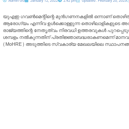
Admin GG
January 12, 2022
2:42 pm
Updated : February 20, 2023
യുഎഇ ഗവൺമെന്റിന്റെ മുൻ‌ഗണനകളിൽ ഒന്നാണ് തൊഴിൽ ക്ഷേമം. 
ആരോഗ്യം എന്നിവ ഉൾക്കൊള്ളുന്ന തൊഴിലാളികളുടെ അവ
രാജ്യത്തിന്റെ നേതൃത്വം നിരവധി ഉത്തരവുകൾ പുറപ്പെടുവി
ശമ്പളം നൽകുന്നതിന് പ്രതിജ്ഞാബദ്ധരാകണമെന്ന് മാന
(MoHRE) അടുത്തിടെ സ്വകാര്യ മേഖലയിലെ സ്ഥാപനങ്ങളെ ഓർ