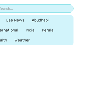
Uae News
Abudhabi
ternational
India
Kerala
alth
Weather