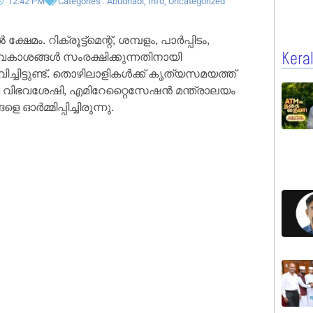
12:42 PM
Categories :
Abudhabi
,
Info
,
Uncategorized
റിക്രൂട്ട്‌മെന്റ്, ശമ്പളം, പാർപ്പിടം,
കാശങ്ങൾ സംരക്ഷിക്കുന്നതിനായി
Kera
ച്ചിട്ടുണ്ട്. തൊഴിലാളികൾക്ക് കൃത്യസമയത്ത്
വ വിഭവശേഷി, എമിറേറ്റൈസേഷൻ മന്ത്രാലയം
മ്മിപ്പിച്ചിരുന്നു.