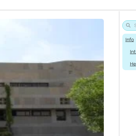
Info
In
He