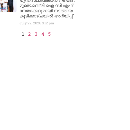
പുനഃസ്ഥാപിക്കാൻ നടപടി :
മുഖ്യമന്ത്രി ഐ സി എഫ്
നേതാക്കളുമായി നടത്തിയ
കൂടിക്കാഴ്ചയിൽ അറിയിപ്പ്
July 22, 2026
3:12 pm
1
2
3
4
5