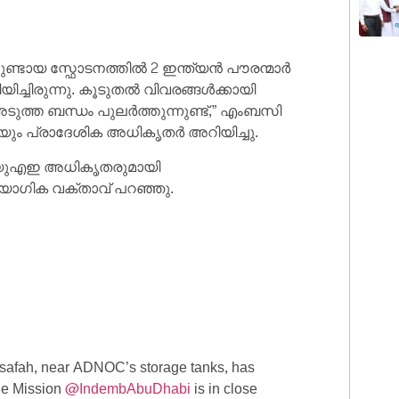
ലുണ്ടായ സ്ഫോടനത്തിൽ 2 ഇന്ത്യൻ പൗരന്മാർ
ച്ചിരുന്നു. കൂടുതൽ വിവരങ്ങൾക്കായി
ത്ത ബന്ധം പുലർത്തുന്നുണ്ട്,” എംബസി
ായും പ്രാദേശിക അധികൃതർ അറിയിച്ചു.
ൾ യുഎഇ അധികൃതരുമായി
യോഗിക വക്താവ് പറഞ്ഞു.
ssafah, near ADNOC’s storage tanks, has
The Mission
@IndembAbuDhabi
is in close