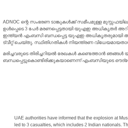
ADNOC ന്റെ സംഭരണ ​​ടാങ്കുകൾക്ക് സമീപമുള്ള മുസ്സഫയി
ഉൾപ്പെടെ 3 പേർ മരണപ്പെട്ടതായി യുഎഇ അധികൃതർ അറിയി
ഇന്ത്യൻ എംബസി ബന്ധപ്പെട്ട യുഎഇ അധികൃതരുമായി അടു
ട്വീറ്റ് ചെയ്തു. സ്ഥിതിഗതികൾ നിയന്ത്രണ വിധേയമായത
മരിച്ചവരുടെ തിരിച്ചറിയൽ രേഖകൾ കണ്ടെത്താൻ ഞങ്ങ
ബന്ധപ്പെട്ടുകൊണ്ടിരിക്കുകയാണെന്ന് എംബസിയുടെ ഔദ്
UAE authorities have informed that the explosion at Mu
led to 3 casualties, which includes 2 Indian nationals. 