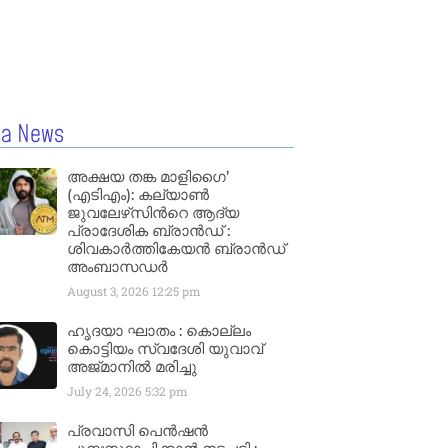
la News
അക്ഷയ തങ്ക മാളിഗൈ’
(എടിഎം): കല്യാണ്‍
ജുവലേഴ്‌സിന്‍റെ ആദ്യ
പ്രാദേശിക ബ്രാന്‍ഡ് :
ശിവകാര്‍ത്തികേയന്‍ ബ്രാന്‍ഡ്
അംബാസഡര്‍
August 3, 2026
12:25 pm
ഹൃദയാ ഘാതം : കൊല്ലം
കൊട്ടിയം സ്വദേശി യുവാവ്
അജ്മാനിൽ മരിച്ചു
July 24, 2026
5:32 pm
പ്രവാസി പെൻഷൻ