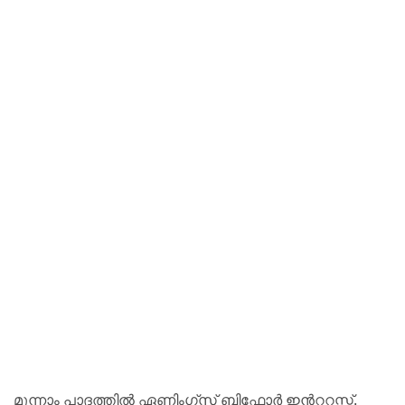
മൂന്നാം പാദത്തില്‍ ഏണിംഗ്സ് ബിഫോര്‍ ഇന്‍ററസ്റ്റ്,