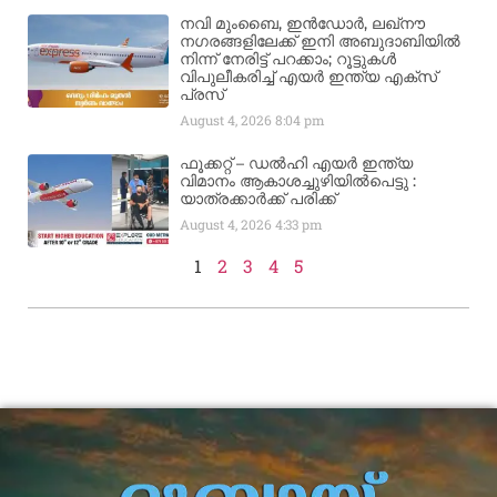
നവി മുംബൈ, ഇൻഡോർ, ലഖ്നൗ
നഗരങ്ങളിലേക്ക് ഇനി അബുദാബിയിൽ
നിന്ന് നേരിട്ട് പറക്കാം; റൂട്ടുകൾ
വിപുലീകരിച്ച് എയർ ഇന്ത്യ എക്സ്
പ്രസ്
August 4, 2026
8:04 pm
ഫൂക്കറ്റ് – ഡൽഹി എയര്‍ ഇന്ത്യ
വിമാനം ആകാശച്ചുഴിയില്‍പെട്ടു :
യാത്രക്കാര്‍ക്ക് പരിക്ക്
August 4, 2026
4:33 pm
1
2
3
4
5