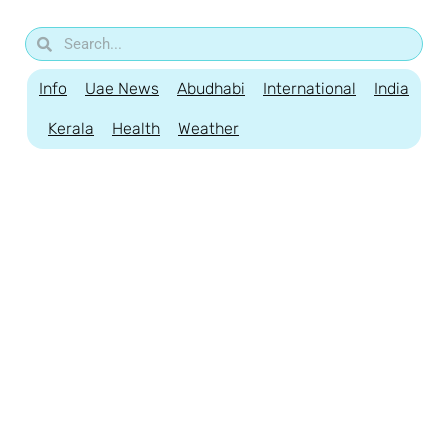
Info
Uae News
Abudhabi
International
India
Kerala
Health
Weather