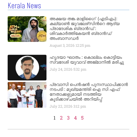
Kerala News
അക്ഷയ തങ്ക മാളിഗൈ’ (എടിഎം):
കല്യാണ്‍ ജുവലേഴ്‌സിന്‍റെ ആദ്യ
പ്രാദേശിക ബ്രാന്‍ഡ് :
ശിവകാര്‍ത്തികേയന്‍ ബ്രാന്‍ഡ്
അംബാസഡര്‍
August 3, 2026
12:25 pm
ഹൃദയാ ഘാതം : കൊല്ലം കൊട്ടിയം
സ്വദേശി യുവാവ് അജ്മാനിൽ മരിച്ചു
July 24, 2026
5:32 pm
പ്രവാസി പെൻഷൻ പുനഃസ്ഥാപിക്കാൻ
നടപടി : മുഖ്യമന്ത്രി ഐ സി എഫ്
നേതാക്കളുമായി നടത്തിയ
കൂടിക്കാഴ്ചയിൽ അറിയിപ്പ്
July 22, 2026
3:12 pm
1
2
3
4
5