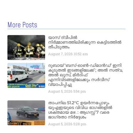
More Posts
യാസ് ദ്വീപിൽ
നിർമ്മാണത്തിലിരിക്കുന്ന കെട്ടിടത്തിൽ
തീപിടുത്തം
August 7, 2026
10:52 am
ദുബായ് ‘ബസ്-ഓൺ-ഡിമാൻഡ്’ ഇനി
കൂടുതൽ ഇടങ്ങളിലേക്ക് ; അൽ സത്വ,
അൽ ഖൂസ്, മിർദിഫ്
എന്നിവിടങ്ങളിലേക്കും സർവീസ്
വ്യാപിപ്പിച്ചു
August 5, 2026
5:54 pm
താപനില 51.2°C ഉയർന്നപ്പോഴും
യുഎഇയുടെ വിവിധ ഭാഗങ്ങളിൽ
ശക്തമായ മഴ. : ആഗസ്റ്റ് 7 വരെ
ജാഗ്രതാ നിർദ്ദേശം
August 5, 2026
5:28 pm