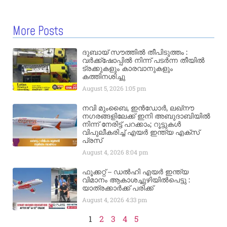
More Posts
ദുബായ് സൗത്തിൽ തീപിടുത്തം :
വർക്ക്‌ഷോപ്പിൽ നിന്ന് പടർന്ന തീയിൽ
ട്രക്കുകളും കാരവാനുകളും
കത്തിനശിച്ചു
August 5, 2026
1:05 pm
നവി മുംബൈ, ഇൻഡോർ, ലഖ്നൗ
നഗരങ്ങളിലേക്ക് ഇനി അബുദാബിയിൽ
നിന്ന് നേരിട്ട് പറക്കാം; റൂട്ടുകൾ
വിപുലീകരിച്ച് എയർ ഇന്ത്യ എക്സ്
പ്രസ്
August 4, 2026
8:04 pm
ഫൂക്കറ്റ് – ഡൽഹി എയര്‍ ഇന്ത്യ
വിമാനം ആകാശച്ചുഴിയില്‍പെട്ടു :
യാത്രക്കാര്‍ക്ക് പരിക്ക്
August 4, 2026
4:33 pm
1
2
3
4
5