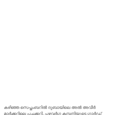
കഴിഞ്ഞ സെപ്തംബറിൽ ദുബായിലെ അൽ അവീർ
മാർക്കറ്റിലെ പച്ചക്കറി, പഴവർഗ കമ്പനിയുടെ ഗാർഡ്