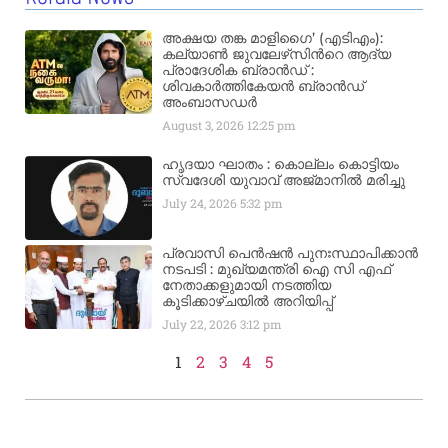
അക്ഷയ തങ്ക മാളിഗൈ’ (എടിഎം):
കല്യാണ്‍ ജുവലേഴ്‌സിന്‍റെ ആദ്യ
പ്രാദേശിക ബ്രാന്‍ഡ് :
ശിവകാര്‍ത്തികേയന്‍ ബ്രാന്‍ഡ്
അംബാസഡര്‍
August 3, 2026
12:25 pm
ഹൃദയാ ഘാതം : കൊല്ലം കൊട്ടിയം
സ്വദേശി യുവാവ് അജ്മാനിൽ മരിച്ചു
July 24, 2026
5:32 pm
പ്രവാസി പെൻഷൻ പുനഃസ്ഥാപിക്കാൻ
നടപടി : മുഖ്യമന്ത്രി ഐ സി എഫ്
നേതാക്കളുമായി നടത്തിയ
കൂടിക്കാഴ്ചയിൽ അറിയിപ്പ്
July 22, 2026
3:12 pm
1
2
3
4
5