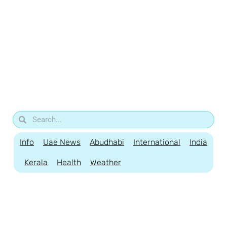
Info
Uae News
Abudhabi
International
India
Kerala
Health
Weather