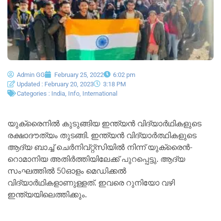
Admin GG
February 25, 2022
6:02 pm
Updated : February 20, 2023
3:18 PM
Categories :
India
,
Info
,
International
യുക്രൈനിൽ കുടുങ്ങിയ ഇന്ത്യൻ വിദ്യാർഥികളുടെ
രക്ഷാദൗത്യം തുടങ്ങി. ഇന്ത്യൻ വിദ്യാർത്ഥികളുടെ
ആദ്യ ബാച്ച് ചെർനിവ്‌റ്റ്സിയിൽ നിന്ന് യുക്രൈൻ-
റൊമാനിയ അതിർത്തിയിലേക്ക് പുറപ്പെട്ടു. ആദ്യ
സംഘത്തിൽ 50ഓളം മെഡിക്കൽ
വിദ്യാർഥികളാണുള്ളത്. ഇവരെ റുനിയോ വഴി
ഇന്ത്യയിലെത്തിക്കും.