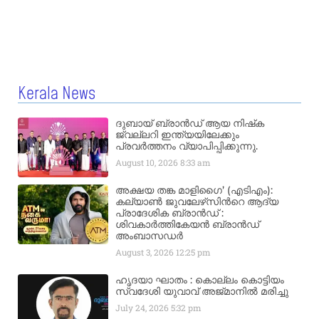
Kerala News
ദുബായ് ബ്രാൻഡ് ആയ നിഷ്‌ക
ജ്വല്ലറി ഇന്ത്യയിലേക്കും
പ്രവർത്തനം വ്യാപിപ്പിക്കുന്നു.
August 10, 2026
8:33 am
അക്ഷയ തങ്ക മാളിഗൈ’ (എടിഎം):
കല്യാണ്‍ ജുവലേഴ്‌സിന്‍റെ ആദ്യ
പ്രാദേശിക ബ്രാന്‍ഡ് :
ശിവകാര്‍ത്തികേയന്‍ ബ്രാന്‍ഡ്
അംബാസഡര്‍
August 3, 2026
12:25 pm
ഹൃദയാ ഘാതം : കൊല്ലം കൊട്ടിയം
സ്വദേശി യുവാവ് അജ്മാനിൽ മരിച്ചു
July 24, 2026
5:32 pm