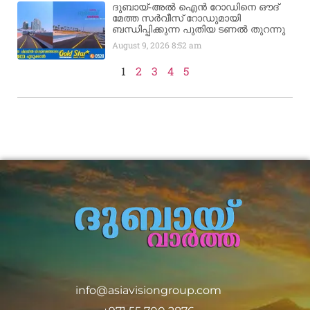
ദുബായ്-അൽ ഐൻ റോഡിനെ ഔദ്
മേത്ത സർവീസ് റോഡുമായി
ബന്ധിപ്പിക്കുന്ന പുതിയ ടണൽ തുറന്നു
August 9, 2026
8:52 am
1
2
3
4
5
info@asiavisiongroup.com