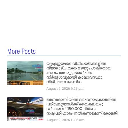
More Posts
യുഎഇയുടെ വിവിധയിടങ്ങളിൽ
വ്യാഴാഴ്ച വരെ മഴയും ശക്തമായ
കാറ്റും തുടരും; ജാഗ്രതാ
നിർദ്ദേശവുമായി കാലാവസ്ഥാ
നിരീക്ഷണ കേന്ദ്രം
August 9, 2026
6:42 pm
അബുദാബിയിൽ വാഹനാപകടത്തിൽ
പരിക്കേറ്റയാൾക്ക് വൈകല്യം ;
ഡ്രൈവർ 150,000 ദിർഹം
നഷ്ടപരിഹാരം നൽകണമെന്ന് കോടതി
August 9, 2026
11:06 am