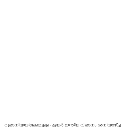
റുമാനിയയിലേക്കുള്ള എയര്‍ ഇന്ത്യ വിമാനം ശനിയാഴ്ച്ച