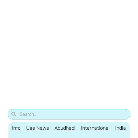
Info
Uae News
Abudhabi
International
India