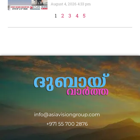
August 4, 2026
4:33 pm
1
2
3
4
5
info@asiavisiongroup.com
+971 55 700 2876