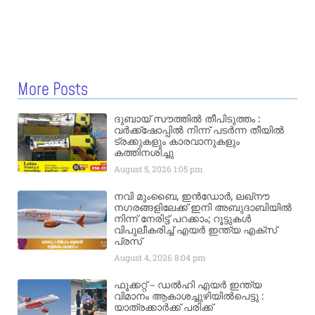
More Posts
ദുബായ് സൗത്തിൽ തീപിടുത്തം :
വർക്ക്‌ഷോപ്പിൽ നിന്ന് പടർന്ന തീയിൽ
ട്രക്കുകളും കാരവാനുകളും
കത്തിനശിച്ചു
August 5, 2026
1:05 pm
നവി മുംബൈ, ഇൻഡോർ, ലഖ്നൗ
നഗരങ്ങളിലേക്ക് ഇനി അബുദാബിയിൽ
നിന്ന് നേരിട്ട് പറക്കാം; റൂട്ടുകൾ
വിപുലീകരിച്ച് എയർ ഇന്ത്യ എക്സ്
പ്രസ്
August 4, 2026
8:04 pm
ഫൂക്കറ്റ് – ഡൽഹി എയര്‍ ഇന്ത്യ
വിമാനം ആകാശച്ചുഴിയില്‍പെട്ടു :
യാത്രക്കാര്‍ക്ക് പരിക്ക്