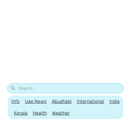
Info
Uae News
Abudhabi
International
India
Kerala
Health
Weather