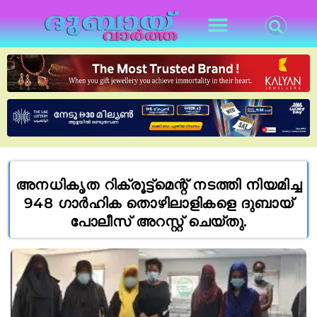
അനധികൃത റിക്രൂട്ട്‌മെന്റ് നടത്തി നിയമിച്ച
948 ഗാർഹിക തൊഴിലാളികളെ ദുബായ്
പോലീസ് അറസ്റ്റ് ചെയ്തു.