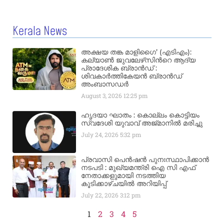
Kerala News
അക്ഷയ തങ്ക മാളിഗൈ’ (എടിഎം):
കല്യാണ്‍ ജുവലേഴ്‌സിന്‍റെ ആദ്യ
പ്രാദേശിക ബ്രാന്‍ഡ് :
ശിവകാര്‍ത്തികേയന്‍ ബ്രാന്‍ഡ്
അംബാസഡര്‍
August 3, 2026
12:25 pm
ഹൃദയാ ഘാതം : കൊല്ലം കൊട്ടിയം
സ്വദേശി യുവാവ് അജ്മാനിൽ മരിച്ചു
July 24, 2026
5:32 pm
പ്രവാസി പെൻഷൻ പുനഃസ്ഥാപിക്കാൻ
നടപടി : മുഖ്യമന്ത്രി ഐ സി എഫ്
നേതാക്കളുമായി നടത്തിയ
കൂടിക്കാഴ്ചയിൽ അറിയിപ്പ്
July 22, 2026
3:12 pm
1
2
3
4
5