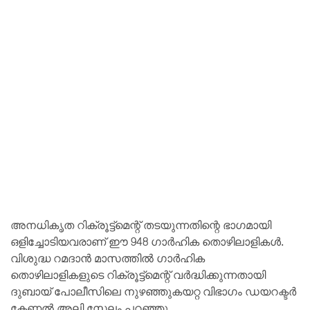
അനധികൃത റിക്രൂട്ട്‌മെന്റ് തടയുന്നതിന്റെ ഭാഗമായി
ഒളിച്ചോടിയവരാണ് ഈ 948 ഗാർഹിക തൊഴിലാളികൾ.
വിശുദ്ധ റമദാൻ മാസത്തിൽ ഗാർഹിക
തൊഴിലാളികളുടെ റിക്രൂട്ട്‌മെന്റ് വർദ്ധിക്കുന്നതായി
ദുബായ് പോലീസിലെ നുഴഞ്ഞുകയറ്റ വിഭാഗം ഡയറക്ടർ
കേണൽ അലി സേലം പറഞ്ഞു.