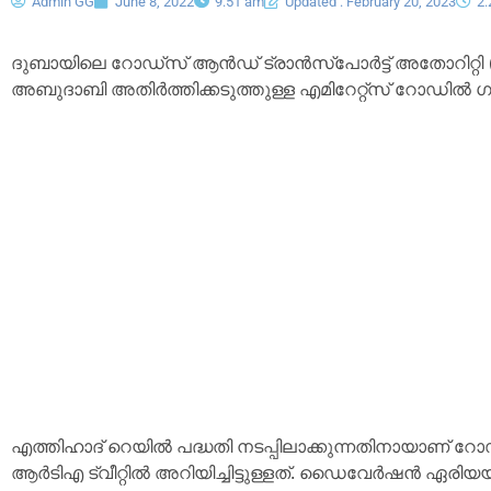
Admin GG
June 8, 2022
9:51 am
Updated : February 20, 2023
2
ദുബായിലെ റോഡ്‌സ് ആൻഡ് ട്രാൻസ്‌പോർട്ട് അതോറിറ്റി
അബുദാബി അതിർത്തിക്കടുത്തുള്ള എമിറേറ്റ്‌സ് റോഡിൽ ഗതാ
എത്തിഹാദ് റെയിൽ പദ്ധതി നടപ്പിലാക്കുന്നതിനായാണ് റോഡ്
ആർടിഎ ട്വീറ്റിൽ അറിയിച്ചിട്ടുള്ളത്. ഡൈവേർഷൻ ഏര