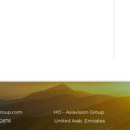
group.com
HO – Asiavision Group
 2876
United Arab Emirates