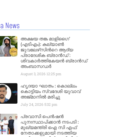
la News
അക്ഷയ തങ്ക മാളിഗൈ’
(എടിഎം): കല്യാണ്‍
ജുവലേഴ്‌സിന്‍റെ ആദ്യ
പ്രാദേശിക ബ്രാന്‍ഡ് :
ശിവകാര്‍ത്തികേയന്‍ ബ്രാന്‍ഡ്
അംബാസഡര്‍
August 3, 2026
12:25 pm
ഹൃദയാ ഘാതം : കൊല്ലം
കൊട്ടിയം സ്വദേശി യുവാവ്
അജ്മാനിൽ മരിച്ചു
July 24, 2026
5:32 pm
പ്രവാസി പെൻഷൻ
പുനഃസ്ഥാപിക്കാൻ നടപടി :
മുഖ്യമന്ത്രി ഐ സി എഫ്
നേതാക്കളുമായി നടത്തിയ