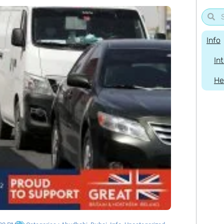
Info
In
He