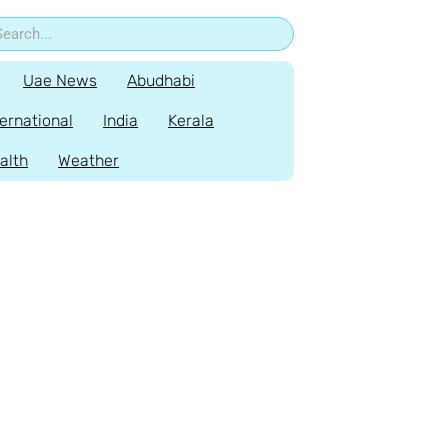
Uae News
Abudhabi
ternational
India
Kerala
alth
Weather