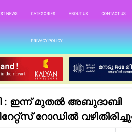
EST NEWS
CATEGORIES
ABOUT US
CONTACT US
PRIVACY POLICY
ി : ഇന്ന് മുതൽ അബുദാബി
േറ്റ്‌സ് റോഡിൽ വഴിതിരിച്ചു