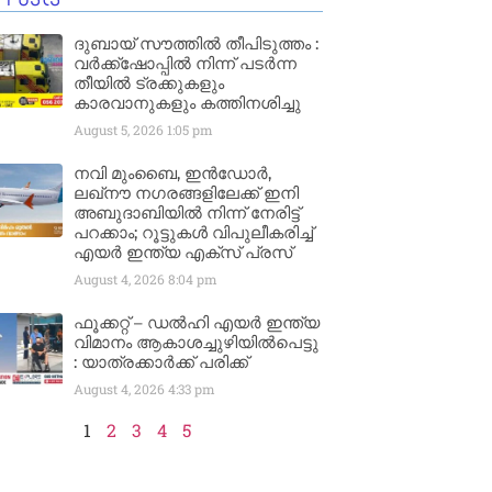
ദുബായ് സൗത്തിൽ തീപിടുത്തം :
വർക്ക്‌ഷോപ്പിൽ നിന്ന് പടർന്ന
തീയിൽ ട്രക്കുകളും
കാരവാനുകളും കത്തിനശിച്ചു
August 5, 2026
1:05 pm
നവി മുംബൈ, ഇൻഡോർ,
ലഖ്നൗ നഗരങ്ങളിലേക്ക് ഇനി
അബുദാബിയിൽ നിന്ന് നേരിട്ട്
പറക്കാം; റൂട്ടുകൾ വിപുലീകരിച്ച്
എയർ ഇന്ത്യ എക്സ് പ്രസ്
August 4, 2026
8:04 pm
ഫൂക്കറ്റ് – ഡൽഹി എയര്‍ ഇന്ത്യ
വിമാനം ആകാശച്ചുഴിയില്‍പെട്ടു
: യാത്രക്കാര്‍ക്ക് പരിക്ക്
August 4, 2026
4:33 pm
1
2
3
4
5