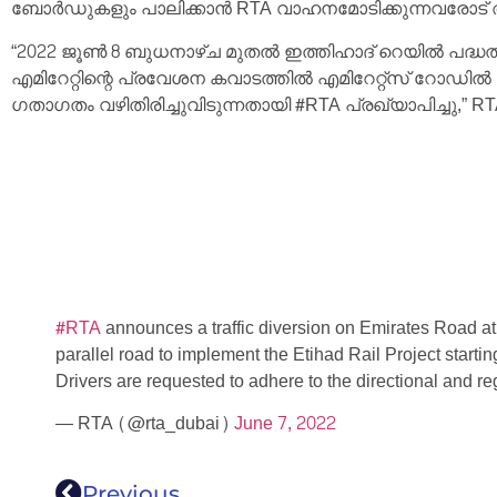
ബോർഡുകളും പാലിക്കാൻ RTA വാഹനമോടിക്കുന്നവരോട് അഭ്യർ
“2022 ജൂൺ 8 ബുധനാഴ്ച മുതൽ ഇത്തിഹാദ് റെയിൽ പദ്ധതി
എമിറേറ്റിന്റെ പ്രവേശന കവാടത്തിൽ എമിറേറ്റ്സ് റോഡിൽ ഒ
ഗതാഗതം വഴിതിരിച്ചുവിടുന്നതായി #RTA പ്രഖ്യാപിച്ചു,” RTA 
#RTA
announces a traffic diversion on Emirates Road at
parallel road to implement the Etihad Rail Project star
Drivers are requested to adhere to the directional and re
— RTA (@rta_dubai)
June 7, 2022
Previous