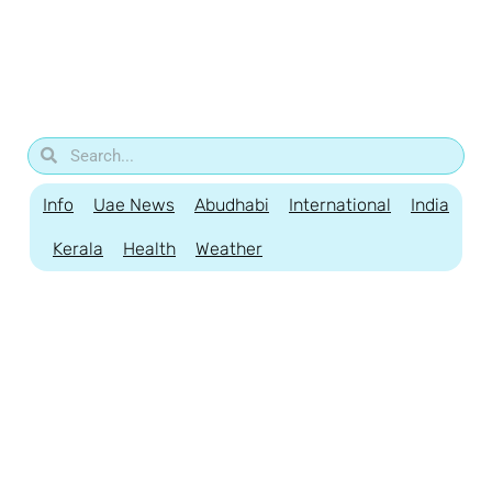
Info
Uae News
Abudhabi
International
India
Kerala
Health
Weather