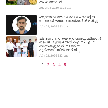
അംബാസഡര്‍
August 3, 2026
12:25 pm
ഹൃദയാ ഘാതം : കൊല്ലം കൊട്ടിയം
സ്വദേശി യുവാവ് അജ്മാനിൽ മരിച്ചു
July 24, 2026
5:32 pm
പ്രവാസി പെൻഷൻ പുനഃസ്ഥാപിക്കാൻ
നടപടി : മുഖ്യമന്ത്രി ഐ സി എഫ്
നേതാക്കളുമായി നടത്തിയ
കൂടിക്കാഴ്ചയിൽ അറിയിപ്പ്
July 22, 2026
3:12 pm
1
2
3
4
5