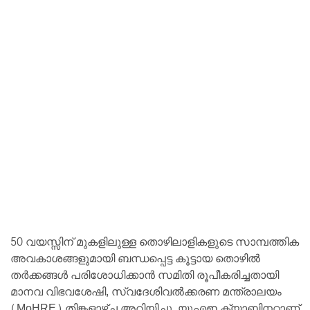
50 വയസ്സിന് മുകളിലുള്ള തൊഴിലാളികളുടെ സാമ്പത്തിക
അവകാശങ്ങളുമായി ബന്ധപ്പെട്ട കൂട്ടായ തൊഴിൽ
തർക്കങ്ങൾ പരിശോധിക്കാൻ സമിതി രൂപീകരിച്ചതായി
മാനവ വിഭവശേഷി, സ്വദേശിവൽക്കരണ മന്ത്രാലയം
(MoHRE) തിങ്കളാഴ്ച അറിയിച്ചു. യുഎഇ ക്യാബിനറ്റാണ്