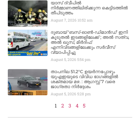
യാസ് ദ്വീപിൽ
നിർമ്മാണത്തിലിരിക്കുന്ന കെട്ടിടത്തിൽ
തീപിടുത്തം
August 7, 2026
10:52 am
ദുബായ് ‘ബസ്-ഓൺ-ഡിമാൻഡ്’ ഇനി
കൂടുതൽ ഇടങ്ങളിലേക്ക് ; അൽ സത്വ,
അൽ ഖൂസ്, മിർദിഫ്
എന്നിവിടങ്ങളിലേക്കും സർവീസ്
വ്യാപിപ്പിച്ചു
August 5, 2026
5:54 pm
താപനില 51.2°C ഉയർന്നപ്പോഴും
യുഎഇയുടെ വിവിധ ഭാഗങ്ങളിൽ
ശക്തമായ മഴ. : ആഗസ്റ്റ് 7 വരെ
ജാഗ്രതാ നിർദ്ദേശം
August 5, 2026
5:28 pm
1
2
3
4
5