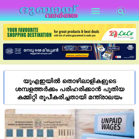
യുഎഇയിൽ തൊഴിലാളികളുടെ
ശമ്പളത്തർക്കം പരിഹരിക്കാൻ പുതിയ
കമ്മിറ്റി രൂപീകരിച്ചതായി മന്ത്രാലയം