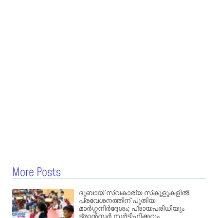
More Posts
ദുബായ് സ്വകാര്യ സ്‌കൂളുകളിൽ
പ്രവേശനത്തിന് പുതിയ
മാർഗ്ഗനിർദ്ദേശം; പ്രായപരിധിയും
ട്രാൻസ്ഫർ സർട്ടിഫിക്കറ്റും