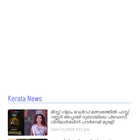
Kerala News
മിസ്സ്‌ ഗ്ളാം വേൾഡ് മത്സരത്തിൽ ഫസ്റ്റ്
റണ്ണർ അപ്പായി ദുബായിലെ പ്രവാസി
വിദ്യാർത്ഥിനി പൗർണമി മുരളി
June 23, 2026
9:22 pm