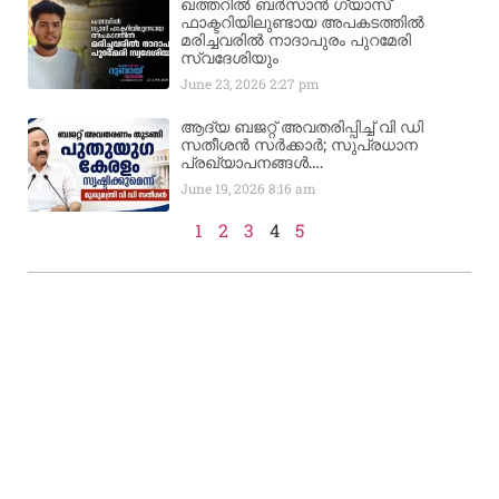
ഖത്തറിൽ ബർസാൻ ഗ്യാസ്
ഫാക്ടറിയിലുണ്ടായ അപകടത്തിൽ
മരിച്ചവരിൽ നാദാപുരം പുറമേരി
സ്വദേശിയും
June 23, 2026
2:27 pm
ആദ്യ ബജറ്റ് അവതരിപ്പിച്ച് വി ഡി
സതീശൻ സർക്കാർ; സുപ്രധാന
പ്രഖ്യാപനങ്ങൾ….
June 19, 2026
8:16 am
1
2
3
4
5