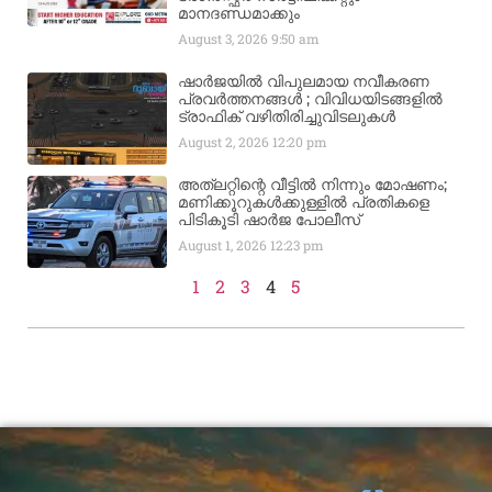
മാനദണ്ഡമാക്കും
August 3, 2026
9:50 am
ഷാർജയിൽ വിപുലമായ നവീകരണ
പ്രവർത്തനങ്ങൾ ; വിവിധയിടങ്ങളിൽ
ട്രാഫിക് വഴിതിരിച്ചുവിടലുകൾ
August 2, 2026
12:20 pm
അത്‌ലറ്റിന്റെ വീട്ടിൽ നിന്നും മോഷണം;
മണിക്കൂറുകൾക്കുള്ളിൽ പ്രതികളെ
പിടികൂടി ഷാർജ പോലീസ്
August 1, 2026
12:23 pm
1
2
3
4
5