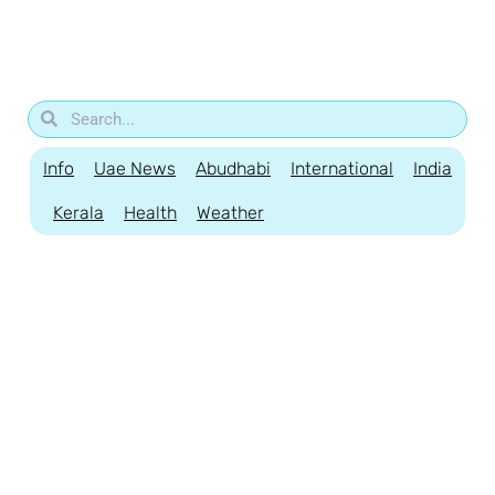
Info
Uae News
Abudhabi
International
India
Kerala
Health
Weather