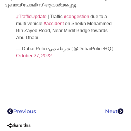
ദുബായ് പോലീസ് ആവശ്യപ്പെട്ടു.
#TrafficUpdate
| Traffic
#congestion
due to a
multi-vehicle
#accident
on Sheikh Mohammed
Bin Zayed Road, Near Mirdif Bridge towards
Abu Dhabi.
— Dubai Policeشرطة دبي (@DubaiPoliceHQ)
October 27, 2022
Previous
Next
Share this