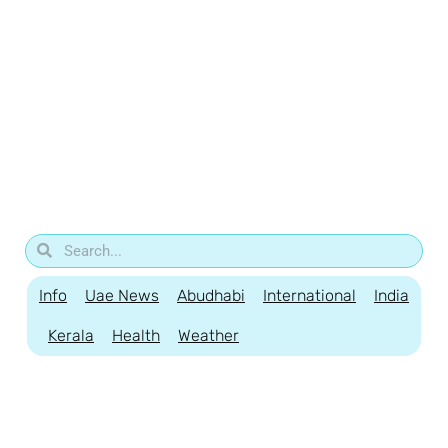
Info
Uae News
Abudhabi
International
India
Kerala
Health
Weather