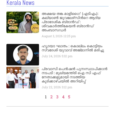
Kerala News
അക്ഷയ തങ്ക മാളിഗൈ’ (എടിഎം):
കല്യാണ്‍ ജുവലേഴ്‌സിന്‍റെ ആദ്യ
പ്രാദേശിക ബ്രാന്‍ഡ് :
ശിവകാര്‍ത്തികേയന്‍ ബ്രാന്‍ഡ്
അംബാസഡര്‍
August 3, 2026
12:25 pm
ഹൃദയാ ഘാതം : കൊല്ലം കൊട്ടിയം
സ്വദേശി യുവാവ് അജ്മാനിൽ മരിച്ചു
July 24, 2026
5:32 pm
പ്രവാസി പെൻഷൻ പുനഃസ്ഥാപിക്കാൻ
നടപടി : മുഖ്യമന്ത്രി ഐ സി എഫ്
നേതാക്കളുമായി നടത്തിയ
കൂടിക്കാഴ്ചയിൽ അറിയിപ്പ്
July 22, 2026
3:12 pm
1
2
3
4
5