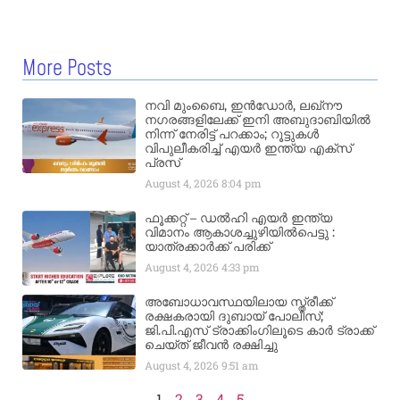
More Posts
നവി മുംബൈ, ഇൻഡോർ, ലഖ്നൗ
നഗരങ്ങളിലേക്ക് ഇനി അബുദാബിയിൽ
നിന്ന് നേരിട്ട് പറക്കാം; റൂട്ടുകൾ
വിപുലീകരിച്ച് എയർ ഇന്ത്യ എക്സ്
പ്രസ്
August 4, 2026
8:04 pm
ഫൂക്കറ്റ് – ഡൽഹി എയര്‍ ഇന്ത്യ
വിമാനം ആകാശച്ചുഴിയില്‍പെട്ടു :
യാത്രക്കാര്‍ക്ക് പരിക്ക്
August 4, 2026
4:33 pm
അബോധാവസ്ഥയിലായ സ്ത്രീക്ക്
രക്ഷകരായി ദുബായ് പോലീസ്;
ജി.പി.എസ് ട്രാക്കിംഗിലൂടെ കാർ ട്രാക്ക്
ചെയ്ത് ജീവൻ രക്ഷിച്ചു
August 4, 2026
9:51 am
1
2
3
4
5