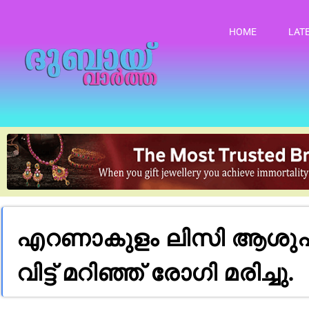
HOME
LAT
എറണാകുളം ലിസി ആശുപത്
വിട്ട് മറിഞ്ഞ് രോഗി മരിച്ചു.