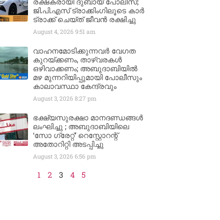
രക്ഷകരായി ദുബായ് പോലീസ്;
ജി.പി.എസ് ട്രാക്കിംഗിലൂടെ കാർ
ട്രാക്ക് ചെയ്ത് ജീവൻ രക്ഷിച്ചു
August 4, 2026
9:51 am
വാഹനമോടിക്കുന്നവർ വേഗത
കുറയ്ക്കണം, താഴ്‌വരകൾ
ഒഴിവാക്കണം; അബുദാബിയിൽ
മഴ മുന്നറിയിപ്പുമായി പോലീസും
കാലാവസ്ഥാ കേന്ദ്രവും
August 3, 2026
8:27 pm
ഭക്ഷ്യസുരക്ഷാ മാനദണ്ഡങ്ങൾ
ലംഘിച്ചു ; അബുദാബിയിലെ
‘സോ ഗ്രേറ്റ്’ റെസ്റ്റോറന്റ്
അതോറിറ്റി അടപ്പിച്ചു
August 3, 2026
6:56 pm
1
2
3
4
5