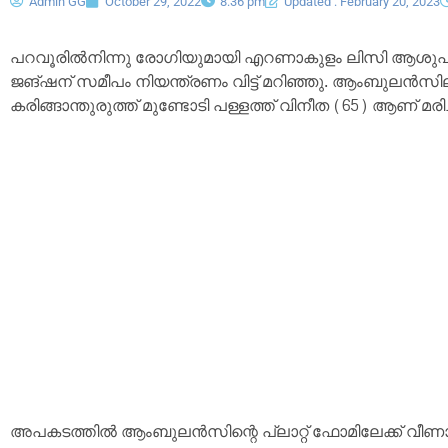
Admin GG
October 29, 2022
8:36 pm
Updated : February 20, 2023
പറവൂരില്‍നിന്നു രോഗിയുമായി എറണാകുളം ലിസി ആശുപത
ജങ്ഷന് സമീപം നിയന്ത്രണം വിട്ട് മറിഞ്ഞു. ആംബുലന്‍സിലുണ
കരിങ്ങാന്തുരുത്ത് മുണ്ടോടി പള്ളത്ത് വിനീത (65) ആണ് മരിച്
അപകടത്തില്‍ ആംബുലന്‍സിന്റെ പ്ലാറ്റ് ഫോമിലേക്ക് വീണാണ്