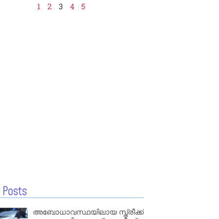
1
2
3
4
5
 Posts
അബോധാവസ്ഥയിലായ സ്ത്രീക്ക്