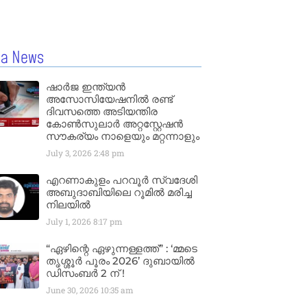
la News
ഷാർജ ഇന്ത്യൻ
അസോസിയേഷനിൽ രണ്ട്
ദിവസത്തെ അടിയന്തിര
കോൺസുലാർ അറ്റസ്റ്റേഷൻ
സൗകര്യം നാളെയും മറ്റന്നാളും
July 3, 2026
2:48 pm
എറണാകുളം പറവൂർ സ്വദേശി
അബുദാബിയിലെ റൂമിൽ മരിച്ച
നിലയിൽ
July 1, 2026
8:17 pm
“ഏഴിന്റെ ഏഴുന്നള്ളത്ത്” : ‘മ്മടെ
തൃശ്ശൂർ പൂരം 2026’ ദുബായിൽ
ഡിസംബർ 2 ന് !
June 30, 2026
10:35 am