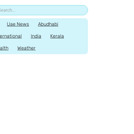
Uae News
Abudhabi
ternational
India
Kerala
alth
Weather