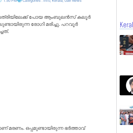
1:50 PM
Categories :
Info
,
Kerala
,
Uae News
്രിയിലേക്ക് പോയ ആംബുലന്‍സ് കലൂര്‍
്ടായിരുന്ന രോഗി മരിച്ചു. പറവൂര്‍
Kera
ചത്.
 മരണം. ഒപ്പമുണ്ടായിരുന്ന ഭര്‍ത്താവ്