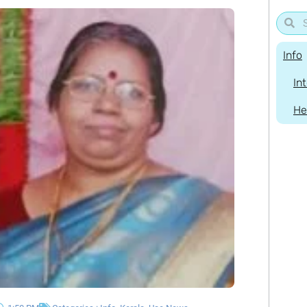
Info
In
He