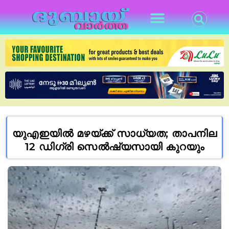
യുഎഇയിൽ മഴയ്ക്ക് സാധ്യത; താപനില
12 ഡിഗ്രി സെൽഷ്യസായി കുറയും