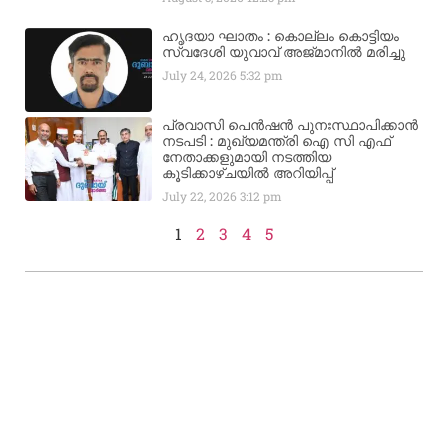
ഹൃദയാ ഘാതം : കൊല്ലം കൊട്ടിയം
സ്വദേശി യുവാവ് അജ്മാനിൽ മരിച്ചു
July 24, 2026
5:32 pm
പ്രവാസി പെൻഷൻ പുനഃസ്ഥാപിക്കാൻ
നടപടി : മുഖ്യമന്ത്രി ഐ സി എഫ്
നേതാക്കളുമായി നടത്തിയ
കൂടിക്കാഴ്ചയിൽ അറിയിപ്പ്
July 22, 2026
3:12 pm
1
2
3
4
5