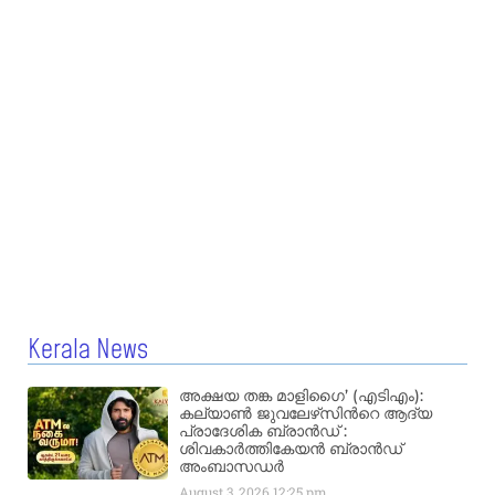
Kerala News
അക്ഷയ തങ്ക മാളിഗൈ’ (എടിഎം):
കല്യാണ്‍ ജുവലേഴ്‌സിന്‍റെ ആദ്യ
പ്രാദേശിക ബ്രാന്‍ഡ് :
ശിവകാര്‍ത്തികേയന്‍ ബ്രാന്‍ഡ്
അംബാസഡര്‍
August 3, 2026
12:25 pm