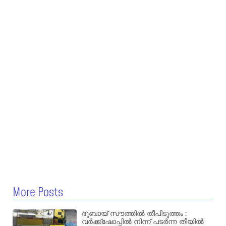
More Posts
ദുബായ് സൗത്തിൽ തീപിടുത്തം :
വർക്ക്‌ഷോപ്പിൽ നിന്ന് പടർന്ന തീയിൽ