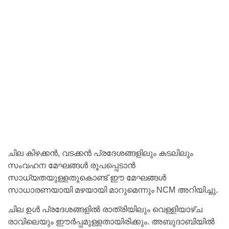
ചില കിഴക്കൻ, വടക്കൻ പ്രദേശങ്ങളിലും കടലിലും
സംവഹന മേഘങ്ങൾ രൂപപ്പെടാൻ
സാധ്യതയുള്ളതുകൊണ്ട് ഈ മേഘങ്ങൾ
സാധാരണയായി മഴയായി മാറുമെന്നും NCM അറിയിച്ചു.
ചില ഉൾ പ്രദേശങ്ങളിൽ രാത്രിയിലും വെള്ളിയാഴ്ച
രാവിലെയും ഈർപ്പമുള്ളതായിരിക്കും. അബുദാബിയിൽ