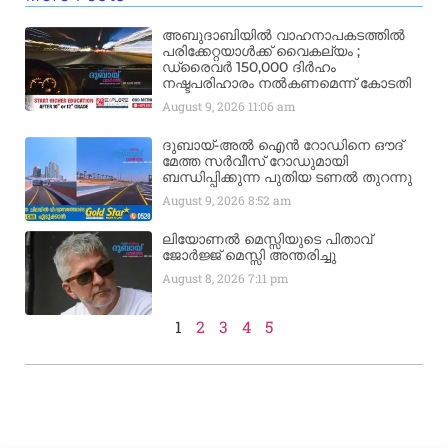
അബുദാബിയിൽ വാഹനാപകടത്തിൽ
പരിക്കേറ്റയാൾക്ക് വൈകല്യം ;
ഡ്രൈവർ 150,000 ദിർഹം
നഷ്ടപരിഹാരം നൽകണമെന്ന് കോടതി
August 9, 2026
11:06 am
ദുബായ്-അൽ ഐൻ റോഡിനെ ഔദ്
മേത്ത സർവീസ് റോഡുമായി
ബന്ധിപ്പിക്കുന്ന പുതിയ ടണൽ തുറന്നു
August 9, 2026
8:52 am
ലിയോണൽ മെസ്സിയുടെ പിതാവ്
ജോർജ്ജ് മെസ്സി അന്തരിച്ചു
August 8, 2026
7:11 pm
1
2
3
4
5