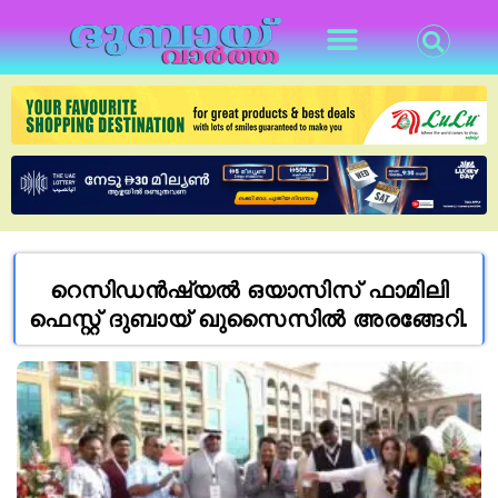
റെസിഡന്‍ഷ്യല്‍ ഒയാസിസ് ഫാമിലി
ഫെസ്റ്റ് ദുബായ് ഖുസൈസിൽ അരങ്ങേറി.