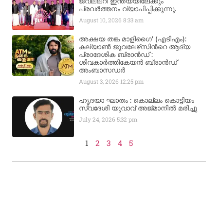
ജ്വല്ലറി ഇന്ത്യയിലേക്കും
പ്രവർത്തനം വ്യാപിപ്പിക്കുന്നു.
August 10, 2026
8:33 am
അക്ഷയ തങ്ക മാളിഗൈ’ (എടിഎം):
കല്യാണ്‍ ജുവലേഴ്‌സിന്‍റെ ആദ്യ
പ്രാദേശിക ബ്രാന്‍ഡ് :
ശിവകാര്‍ത്തികേയന്‍ ബ്രാന്‍ഡ്
അംബാസഡര്‍
August 3, 2026
12:25 pm
ഹൃദയാ ഘാതം : കൊല്ലം കൊട്ടിയം
സ്വദേശി യുവാവ് അജ്മാനിൽ മരിച്ചു
July 24, 2026
5:32 pm
1
2
3
4
5