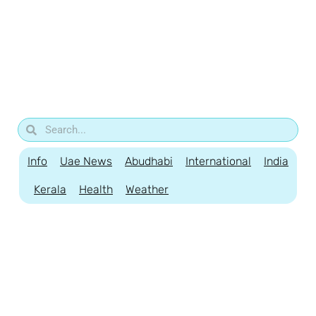
Info
Uae News
Abudhabi
International
India
Kerala
Health
Weather