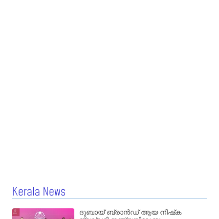
Kerala News
ദുബായ് ബ്രാൻഡ് ആയ നിഷ്‌ക