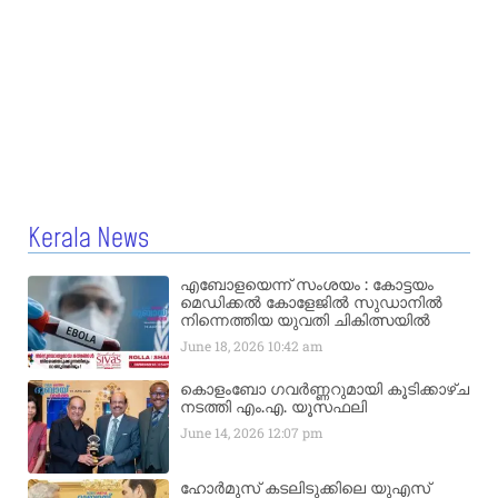
Kerala News
എബോളയെന്ന് സംശയം : കോട്ടയം
മെഡിക്കൽ കോളേജിൽ സുഡാനിൽ
നിന്നെത്തിയ യുവതി ചികിത്സയിൽ
June 18, 2026
10:42 am
കൊളംബോ ഗവർണ്ണറുമായി കൂടിക്കാഴ്ച
നടത്തി എം.എ. യൂസഫലി
June 14, 2026
12:07 pm
ഹോർമുസ് കടലിടുക്കിലെ യുഎസ്