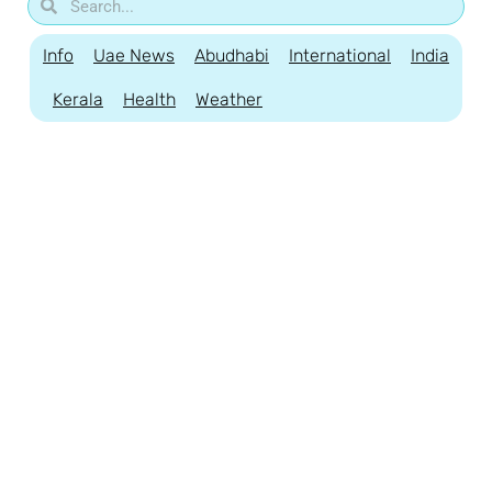
Info
Uae News
Abudhabi
International
India
Kerala
Health
Weather