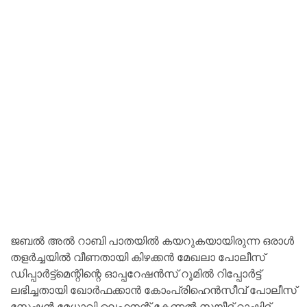
ജബൽ അൽ റാബി പാതയിൽ കയറുകയായിരുന്ന ഒരാൾ
തളർച്ചയിൽ വീണതായി കിഴക്കൻ മേഖലാ പോലീസ്
ഡിപ്പാർട്ട്‌മെന്റിന്റെ ഓപ്പറേഷൻസ് റൂമിൽ റിപ്പോർട്ട്
ലഭിച്ചതായി ഖോർഫക്കാൻ കോംപ്രിഹെൻസീവ് പോലീസ്
സ്റ്റേഷൻ മേധാവി ലെഫ്റ്റനന്റ് കേണൽ സയീദ് റാഷിദ്