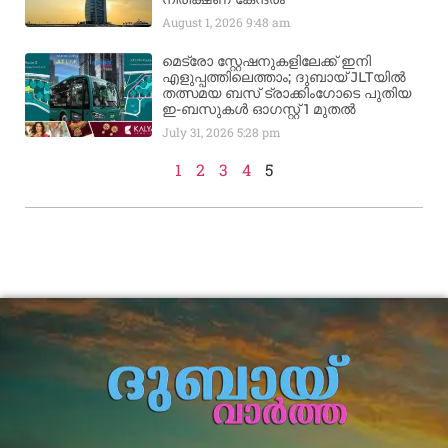
August 1, 2026
9:48 am
മെട്രോ സ്റ്റേഷനുകളിലേക്ക് ഇനി
എളുപ്പത്തിലെത്താം; ദുബായ് JLTയിൽ
തത്സമയ ബസ് ട്രാക്കിംഗോടെ പുതിയ
ഇ-ബസുകൾ ഓഗസ്റ്റ് 1 മുതൽ
July 31, 2026
5:28 pm
1
2
3
4
5