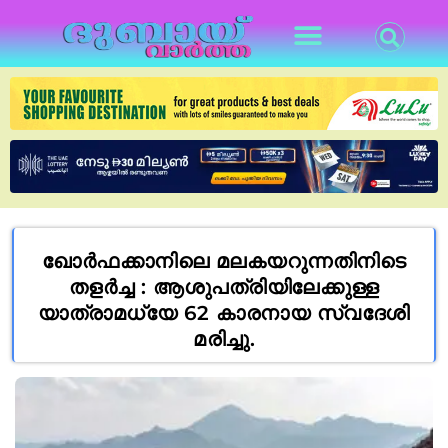
ഖോർഫക്കാനിലെ മലകയറുന്നതിനിടെ
തളർച്ച : ആശുപത്രിയിലേക്കുള്ള
യാത്രാമധ്യേ 62 കാരനായ സ്വദേശി
മരിച്ചു.