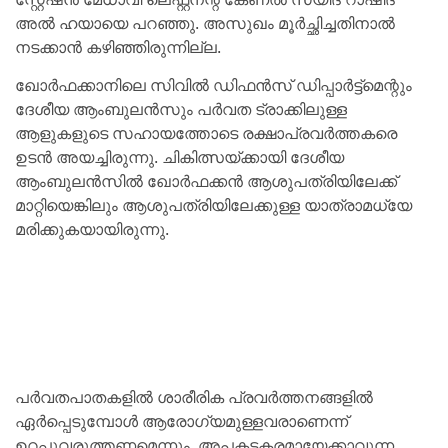
അൽ ഹയായെ പറഞ്ഞു. അസുഖം മൂർച്ഛിച്ചതിനാൽ
നടക്കാൻ കഴിഞ്ഞിരുന്നില്ല.
ഖോർഫക്കാനിലെ സിവിൽ ഡിഫൻസ് ഡിപ്പാർട്ട്‌മെന്റും
ദേശീയ ആംബുലൻസും പർവത ട്രാക്കിലുള്ള
ആളുകളുടെ സഹായത്തോടെ രക്ഷാപ്രവർത്തകരെ
ഉടൻ അയച്ചിരുന്നു. ചികിത്സയ്ക്കായി ദേശീയ
ആംബുലൻസിൽ ഖോർഫക്കൻ ആശുപത്രിയിലേക്ക്
മാറ്റിയെങ്കിലും ആശുപത്രിയിലേക്കുള്ള യാത്രാമധ്യേ
മരിക്കുകയായിരുന്നു.
പർവതപാതകളിൽ ശാരീരിക പ്രവർത്തനങ്ങളിൽ
ഏർപ്പെടുമ്പോൾ ആരോഗ്യമുള്ളവരാണെന്ന്
ഉറപ്പുവരുത്തണമെന്നും, അപകടകരമായേക്കാവുന്ന