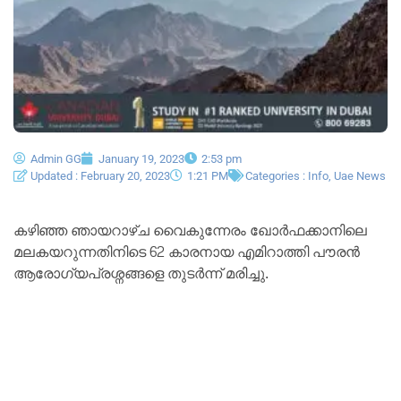
Admin GG
January 19, 2023
2:53 pm
Updated : February 20, 2023
1:21 PM
Categories :
Info
,
Uae News
കഴിഞ്ഞ ഞായറാഴ്ച വൈകുന്നേരം ഖോർഫക്കാനിലെ
മലകയറുന്നതിനിടെ 62 കാരനായ എമിറാത്തി പൗരൻ
ആരോഗ്യപ്രശ്നങ്ങളെ തുടർന്ന് മരിച്ചു.