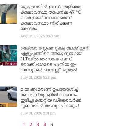
യുഎഇയിൽ ഇന്ന് തെളിഞ്ഞ
കാലാവസ്ഥ; താപനില 47 °C
വരെ ഉയർന്നേക്കാമെന്ന്
കാലാവസ്ഥാ നിരീക്ഷണ
കേന്ദ്രം
August 1, 2026
9:48 am
മെട്രോ സ്റ്റേഷനുകളിലേക്ക് ഇനി
എളുപ്പത്തിലെത്താം; ദുബായ്
JLTയിൽ തത്സമയ ബസ്
ട്രാക്കിംഗോടെ പുതിയ ഇ-
ബസുകൾ ഓഗസ്റ്റ് 1 മുതൽ
July 31, 2026
5:28 pm
മ യ ക്കുമരുന്ന് ഉപയോഗിച്ച്
ബോട്ടിന് മുകളിൽ വാഹനം
ഇടിച്ചുകയറ്റിയ ഡ്രൈവർക്ക്
ദുബായിൽ തടവും പിഴയും !
July 31, 2026
2:31 pm
1
2
3
4
5