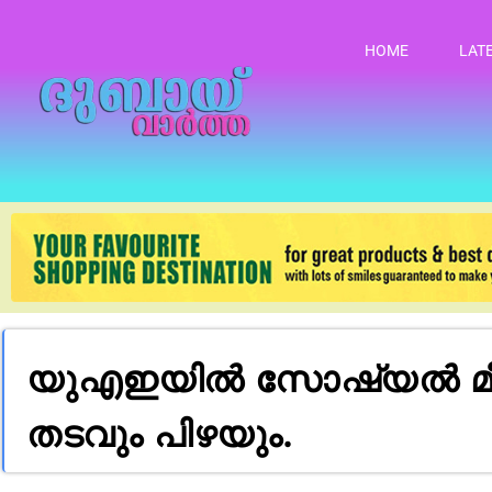
HOME
LAT
യുഎഇയിൽ സോഷ്യൽ മീഡ
തടവും പിഴയും.