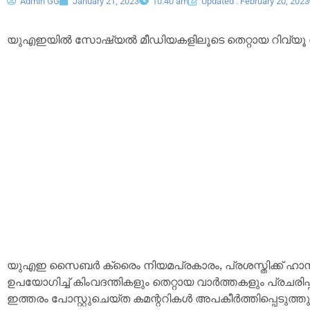
Admin GG
January 21, 2023
10:40 am
Updated : February 20, 2023
യുഎഇയിൽ സോഷ്യൽ മീഡിയകളിലൂടെ തെറ്റായ റിവ്യൂ ന
യുഎഇ സൈബർ ക്രൈം നിയമപ്രകാരം, പ്രശസ്തിക്ക് ഹാന
ഉപയോഗിച്ച് കിംവദന്തികളും തെറ്റായ വാർത്തകളും പ്രചരിപ്
ഇത്തരം പോസ്റ്റുചെയ്ത കമന്ററികൾ അപകീർത്തിപ്പെടുത്തുന