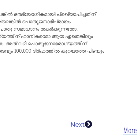
െങ്കിൽ ഔദ്യോഗികമായി പ്രഖ്യാപിച്ചതിന്
അല്ലെങ്കിൽ പൊതുജനാഭിപ്രായം
 പൊതു സമാധാനം തകർക്കുന്നതോ,
ര്യത്തിന് ഹാനികരമോ ആയ ഏതെങ്കിലും
. അത് വഴി പൊതുജനാരോഗ്യത്തിന്
തടവും 100,000 ദിർഹത്തിൽ കുറയാത്ത പിഴയും
Next
More