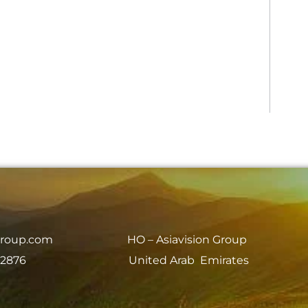
group.com
HO – Asiavision Group
 2876
United Arab Emirates