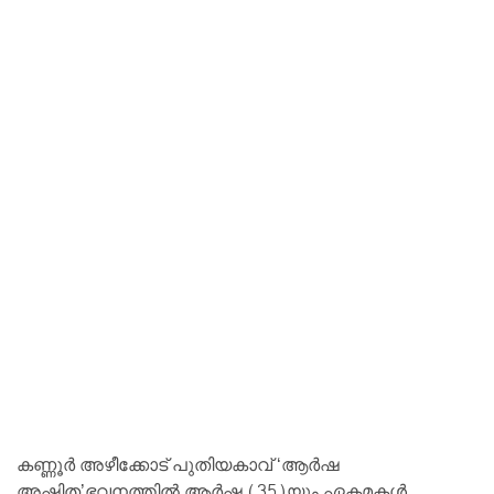
കണ്ണൂർ അഴീക്കോട് പുതിയകാവ് ‘ആർഷ
അഷിത’ഭവനത്തിൽ ആർഷ (35)യും ഏകമകൾ