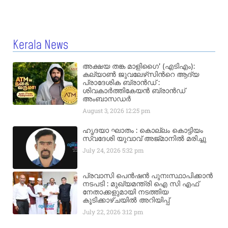
Kerala News
അക്ഷയ തങ്ക മാളിഗൈ’ (എടിഎം):
കല്യാണ്‍ ജുവലേഴ്‌സിന്‍റെ ആദ്യ
പ്രാദേശിക ബ്രാന്‍ഡ് :
ശിവകാര്‍ത്തികേയന്‍ ബ്രാന്‍ഡ്
അംബാസഡര്‍
August 3, 2026
12:25 pm
ഹൃദയാ ഘാതം : കൊല്ലം കൊട്ടിയം
സ്വദേശി യുവാവ് അജ്മാനിൽ മരിച്ചു
July 24, 2026
5:32 pm
പ്രവാസി പെൻഷൻ പുനഃസ്ഥാപിക്കാൻ
നടപടി : മുഖ്യമന്ത്രി ഐ സി എഫ്
നേതാക്കളുമായി നടത്തിയ
കൂടിക്കാഴ്ചയിൽ അറിയിപ്പ്
July 22, 2026
3:12 pm