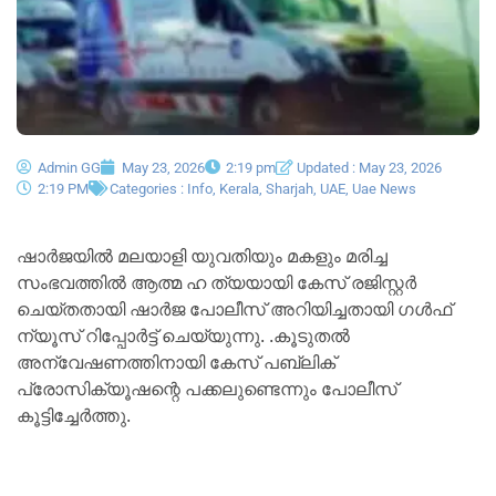
Admin GG
May 23, 2026
2:19 pm
Updated : May 23, 2026
2:19 PM
Categories :
Info
,
Kerala
,
Sharjah
,
UAE
,
Uae News
ഷാർജയിൽ മലയാളി യുവതിയും മകളും മരിച്ച
സംഭവത്തിൽ ആത്മ ഹ ത്യയായി കേസ് രജിസ്റ്റർ
ചെയ്തതായി ഷാർജ പോലീസ് അറിയിച്ചതായി ഗൾഫ്
ന്യൂസ് റിപ്പോർട്ട് ചെയ്യുന്നു. .കൂടുതൽ
അന്വേഷണത്തിനായി കേസ് പബ്ലിക്
പ്രോസിക്യൂഷന്റെ പക്കലുണ്ടെന്നും പോലീസ്
കൂട്ടിച്ചേർത്തു.