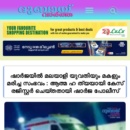
ഷാർജയിൽ മലയാളി യുവതിയും മകളും
മരിച്ച സംഭവം : ആത്മ ഹ ത്യയായി കേസ്
രജിസ്റ്റർ ചെയ്തതായി ഷാർജ പോലീസ്