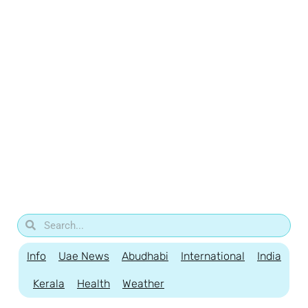
Info
Uae News
Abudhabi
International
India
Kerala
Health
Weather