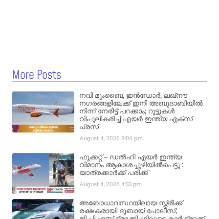
More Posts
നവി മുംബൈ, ഇൻഡോർ, ലഖ്നൗ
നഗരങ്ങളിലേക്ക് ഇനി അബുദാബിയിൽ
നിന്ന് നേരിട്ട് പറക്കാം; റൂട്ടുകൾ
വിപുലീകരിച്ച് എയർ ഇന്ത്യ എക്സ്
പ്രസ്
August 4, 2026
8:04 pm
ഫൂക്കറ്റ് – ഡൽഹി എയര്‍ ഇന്ത്യ
വിമാനം ആകാശച്ചുഴിയില്‍പെട്ടു :
യാത്രക്കാര്‍ക്ക് പരിക്ക്
August 4, 2026
4:33 pm
അബോധാവസ്ഥയിലായ സ്ത്രീക്ക്
രക്ഷകരായി ദുബായ് പോലീസ്;
ജി.പി.എസ് ട്രാക്കിംഗിലൂടെ കാർ ട്രാക്ക്