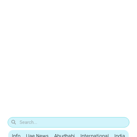
Info
Uae News
Abudhabi
International
India