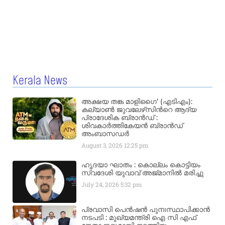
Kerala News
അക്ഷയ തങ്ക മാളിഗൈ’ (എടിഎം):
കല്യാണ്‍ ജുവലേഴ്‌സിന്‍റെ ആദ്യ
പ്രാദേശിക ബ്രാന്‍ഡ് :
ശിവകാര്‍ത്തികേയന്‍ ബ്രാന്‍ഡ്
അംബാസഡര്‍
August 3, 2026
12:25 pm
ഹൃദയാ ഘാതം : കൊല്ലം കൊട്ടിയം
സ്വദേശി യുവാവ് അജ്മാനിൽ മരിച്ചു
July 24, 2026
5:32 pm
പ്രവാസി പെൻഷൻ പുനഃസ്ഥാപിക്കാൻ
നടപടി : മുഖ്യമന്ത്രി ഐ സി എഫ്