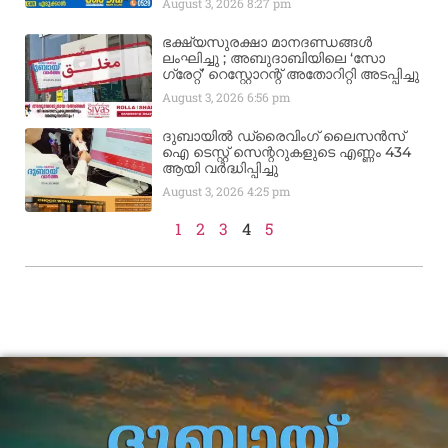
August 3, 2026
8:27 pm
ഭക്ഷ്യസുരക്ഷാ മാനദണ്ഡങ്ങൾ
ലംഘിച്ചു ; അബുദാബിയിലെ ‘സോ
ഗ്രേറ്റ്’ റെസ്റ്റോറന്റ് അതോറിറ്റി അടപ്പിച്ചു
August 3, 2026
6:56 pm
ദുബായിൽ ഡ്രൈവിംഗ് ലൈസൻസ്
ഐ ടെസ്റ്റ് സെന്ററുകളുടെ എണ്ണം 434
ആയി വർദ്ധിപ്പിച്ചു
August 3, 2026
4:25 pm
1
2
3
4
5