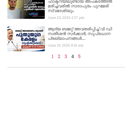
ഫാക്ടറിയിലുണ്ടായ അപകടത്തിൽ
മരിച്ചവരിൽ നാദാപുരം പുറമേരി
സ്വദേശിയും
June 23, 2026
2:27 pm
ആദ്യ ബജറ്റ് അവതരിപ്പിച്ച് വി ഡി
സതീശൻ സർക്കാർ; സുപ്രധാന
പ്രഖ്യാപനങ്ങൾ….
June 19, 2026
8:16 am
1
2
3
4
5