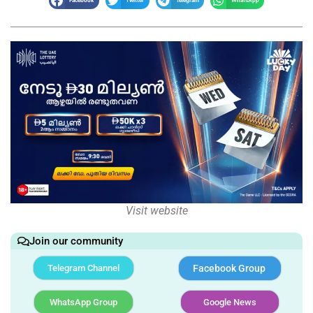
Facebook
Twitter
Telegram
WhatsApp
Visit website
Join our community
Telegram Channel
Facebook Group
WhatsApp Group
Google News