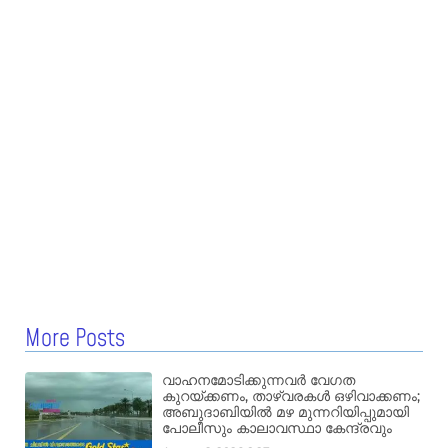
More Posts
വാഹനമോടിക്കുന്നവർ വേഗത
കുറയ്ക്കണം, താഴ്‌വരകൾ ഒഴിവാക്കണം;
അബുദാബിയിൽ മഴ മുന്നറിയിപ്പുമായി
പോലീസും കാലാവസ്ഥാ കേന്ദ്രവും