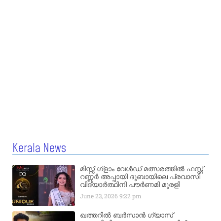
Kerala News
മിസ്സ്‌ ഗ്ളാം വേൾഡ് മത്സരത്തിൽ ഫസ്റ്റ്
റണ്ണർ അപ്പായി ദുബായിലെ പ്രവാസി
വിദ്യാർത്ഥിനി പൗർണമി മുരളി
June 23, 2026
9:22 pm
ഖത്തറിൽ ബർസാൻ ഗ്യാസ്