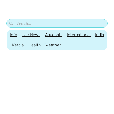
Info
Uae News
Abudhabi
International
India
Kerala
Health
Weather