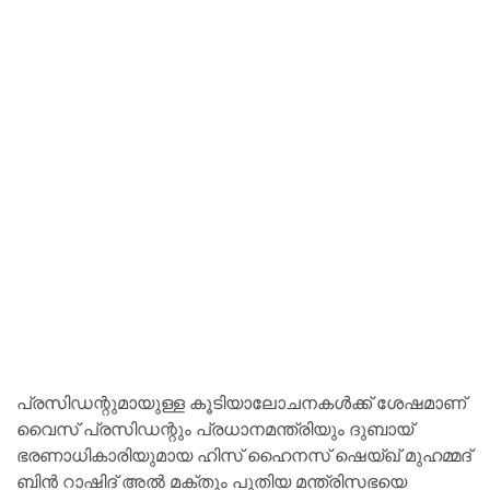
പ്രസിഡന്റുമായുള്ള കൂടിയാലോചനകൾക്ക് ശേഷമാണ്
വൈസ് പ്രസിഡന്റും പ്രധാനമന്ത്രിയും ദുബായ്
ഭരണാധികാരിയുമായ ഹിസ് ഹൈനസ് ഷെയ്ഖ് മുഹമ്മദ്
ബിൻ റാഷിദ് അൽ മക്തൂം പുതിയ മന്ത്രിസഭയെ