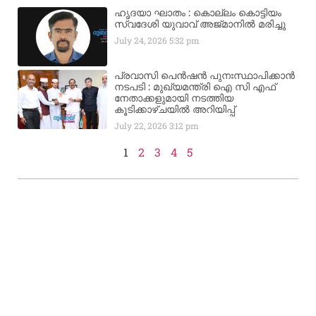
ഹൃദയാ ഘാതം : കൊല്ലം കൊട്ടിയം
സ്വദേശി യുവാവ് അജ്മാനിൽ മരിച്ചു
July 24, 2026
5:32 pm
പ്രവാസി പെൻഷൻ പുനഃസ്ഥാപിക്കാൻ
നടപടി : മുഖ്യമന്ത്രി ഐ സി എഫ്
നേതാക്കളുമായി നടത്തിയ
കൂടിക്കാഴ്ചയിൽ അറിയിപ്പ്
July 22, 2026
3:12 pm
1
2
3
4
5