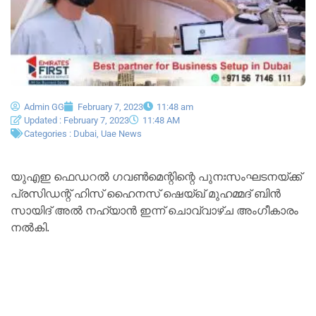
Admin GG
February 7, 2023
11:48 am
Updated : February 7, 2023
11:48 AM
Categories :
Dubai
,
Uae News
യുഎഇ ഫെഡറൽ ഗവൺമെന്റിന്റെ പുനഃസംഘടനയ്ക്ക്
പ്രസിഡന്റ് ഹിസ് ഹൈനസ് ഷെയ്ഖ് മുഹമ്മദ് ബിൻ
സായിദ് അൽ നഹ്യാൻ ഇന്ന് ചൊവ്വാഴ്ച അംഗീകാരം
നൽകി.