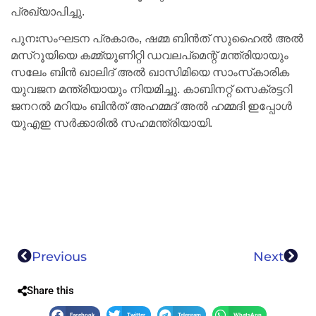
പ്രഖ്യാപിച്ചു.
പുനഃസംഘടന പ്രകാരം, ഷമ്മ ബിൻത് സുഹൈൽ അൽ
മസ്‌റൂയിയെ കമ്മ്യൂണിറ്റി ഡവലപ്‌മെന്റ് മന്ത്രിയായും
സലേം ബിൻ ഖാലിദ് അൽ ഖാസിമിയെ സാംസ്‌കാരിക
യുവജന മന്ത്രിയായും നിയമിച്ചു. കാബിനറ്റ് സെക്രട്ടറി
ജനറൽ മറിയം ബിൻത് അഹമ്മദ് അൽ ഹമ്മദി ഇപ്പോൾ
യുഎഇ സർക്കാരിൽ സഹമന്ത്രിയായി.
Previous
Next
Share this
Facebook
Twitter
Telegram
WhatsApp