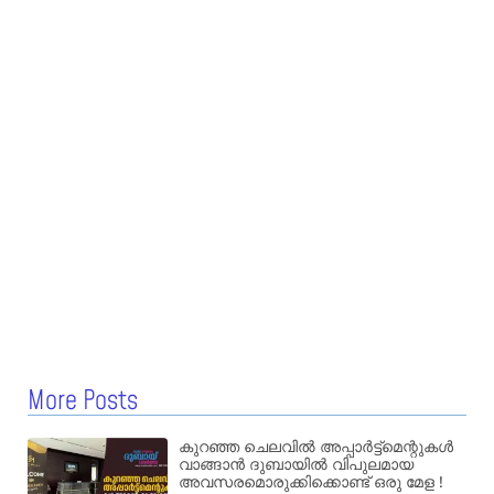
More Posts
കുറഞ്ഞ ചെലവിൽ അപ്പാർട്ട്മെന്റുകൾ
വാങ്ങാൻ ദുബായിൽ വിപുലമായ
അവസരമൊരുക്കിക്കൊണ്ട് ഒരു മേള !