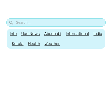
Info
Uae News
Abudhabi
International
India
Kerala
Health
Weather