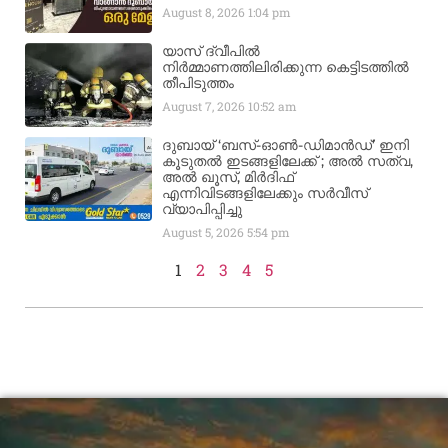
August 8, 2026
1:04 pm
യാസ് ദ്വീപിൽ
നിർമ്മാണത്തിലിരിക്കുന്ന കെട്ടിടത്തിൽ
തീപിടുത്തം
August 7, 2026
10:52 am
ദുബായ് ‘ബസ്-ഓൺ-ഡിമാൻഡ്’ ഇനി
കൂടുതൽ ഇടങ്ങളിലേക്ക് ; അൽ സത്വ,
അൽ ഖൂസ്, മിർദിഫ്
എന്നിവിടങ്ങളിലേക്കും സർവീസ്
വ്യാപിപ്പിച്ചു
August 5, 2026
5:54 pm
1
2
3
4
5