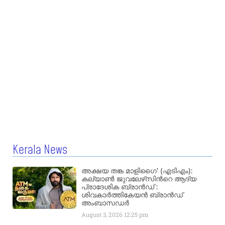
Kerala News
അക്ഷയ തങ്ക മാളിഗൈ’ (എടിഎം):
കല്യാണ്‍ ജുവലേഴ്‌സിന്‍റെ ആദ്യ
പ്രാദേശിക ബ്രാന്‍ഡ് :
ശിവകാര്‍ത്തികേയന്‍ ബ്രാന്‍ഡ്
അംബാസഡര്‍
August 3, 2026
12:25 pm