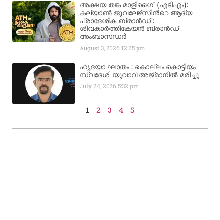
അക്ഷയ തങ്ക മാളിഗൈ’ (എടിഎം):
കല്യാണ്‍ ജുവലേഴ്‌സിന്‍റെ ആദ്യ
പ്രാദേശിക ബ്രാന്‍ഡ് :
ശിവകാര്‍ത്തികേയന്‍ ബ്രാന്‍ഡ്
അംബാസഡര്‍
August 3, 2026
12:25 pm
ഹൃദയാ ഘാതം : കൊല്ലം കൊട്ടിയം
സ്വദേശി യുവാവ് അജ്മാനിൽ മരിച്ചു
July 24, 2026
5:32 pm
1
2
3
4
5