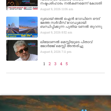
നഷ്ടപരിഹാരം നൽകണമെന്ന് കോടതി
August 9, 2026
11:06 am
ദുബായ്-അൽ ഐൻ റോഡിനെ ഔദ്
മേത്ത സർവീസ് റോഡുമായി
ബന്ധിപ്പിക്കുന്ന പുതിയ ടണൽ തുറന്നു
August 9, 2026
8:52 am
ലിയോണൽ മെസ്സിയുടെ പിതാവ്
ജോർജ്ജ് മെസ്സി അന്തരിച്ചു
August 8, 2026
7:11 pm
1
2
3
4
5