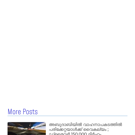
More Posts
അബുദാബിയിൽ വാഹനാപകടത്തിൽ
പരിക്കേറ്റയാൾക്ക് വൈകല്യം ;
ഡ്രൈവർ 150,000 ദിർഹം