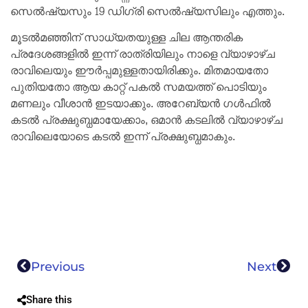
സെൽഷ്യസും 19 ഡിഗ്രി സെൽഷ്യസിലും എത്തും.
മൂടൽമഞ്ഞിന് സാധ്യതയുള്ള ചില ആന്തരിക
പ്രദേശങ്ങളിൽ ഇന്ന് രാത്രിയിലും നാളെ വ്യാഴാഴ്ച
രാവിലെയും ഈർപ്പമുള്ളതായിരിക്കും. മിതമായതോ
പുതിയതോ ആയ കാറ്റ് പകൽ സമയത്ത് പൊടിയും
മണലും വീശാൻ ഇടയാക്കും. അറേബ്യൻ ഗൾഫിൽ
കടൽ പ്രക്ഷുബ്ധമായേക്കാം, ഒമാൻ കടലിൽ വ്യാഴാഴ്ച
രാവിലെയോടെ കടൽ ഇന്ന് പ്രക്ഷുബ്ധമാകും.
Previous
Next
Share this