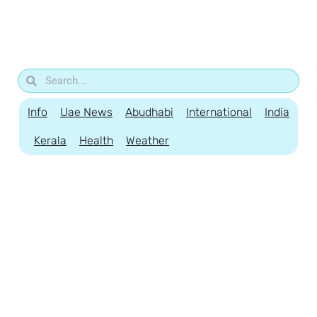
Info
Uae News
Abudhabi
International
India
Kerala
Health
Weather