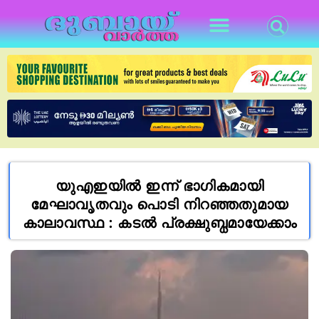
യുഎഇയിൽ ഇന്ന് ഭാഗികമായി
മേഘാവൃതവും പൊടി നിറഞ്ഞതുമായ
കാലാവസ്ഥ : കടൽ പ്രക്ഷുബ്ധമായേക്കാം