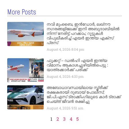
More Posts
നവി മുംബൈ, ഇൻഡോർ, ലഖ്നൗ
നഗരങ്ങളിലേക്ക് ഇനി അബുദാബിയിൽ
നിന്ന് നേരിട്ട് പറക്കാം; റൂട്ടുകൾ
വിപുലീകരിച്ച് എയർ ഇന്ത്യ എക്സ്
പ്രസ്
August 4, 2026
8:04 pm
ഫൂക്കറ്റ് – ഡൽഹി എയര്‍ ഇന്ത്യ
വിമാനം ആകാശച്ചുഴിയില്‍പെട്ടു :
യാത്രക്കാര്‍ക്ക് പരിക്ക്
August 4, 2026
4:33 pm
അബോധാവസ്ഥയിലായ സ്ത്രീക്ക്
രക്ഷകരായി ദുബായ് പോലീസ്;
ജി.പി.എസ് ട്രാക്കിംഗിലൂടെ കാർ ട്രാക്ക്
ചെയ്ത് ജീവൻ രക്ഷിച്ചു
August 4, 2026
9:51 am
1
2
3
4
5