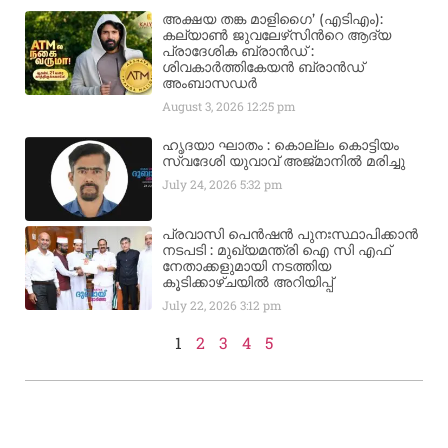
അക്ഷയ തങ്ക മാളിഗൈ’ (എടിഎം):
കല്യാണ്‍ ജുവലേഴ്‌സിന്‍റെ ആദ്യ
പ്രാദേശിക ബ്രാന്‍ഡ് :
ശിവകാര്‍ത്തികേയന്‍ ബ്രാന്‍ഡ്
അംബാസഡര്‍
August 3, 2026
12:25 pm
ഹൃദയാ ഘാതം : കൊല്ലം കൊട്ടിയം
സ്വദേശി യുവാവ് അജ്മാനിൽ മരിച്ചു
July 24, 2026
5:32 pm
പ്രവാസി പെൻഷൻ പുനഃസ്ഥാപിക്കാൻ
നടപടി : മുഖ്യമന്ത്രി ഐ സി എഫ്
നേതാക്കളുമായി നടത്തിയ
കൂടിക്കാഴ്ചയിൽ അറിയിപ്പ്
July 22, 2026
3:12 pm
1
2
3
4
5