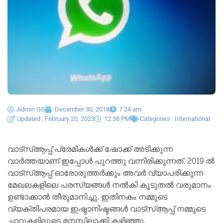
Admin GG
December 30, 2018
7:24 am
Updated : February 20, 2023
12:38 PM
Categories :
International
വാട്സ്ആപ്പ് പ്രേമികൾക്ക് ഷോക്ക് അടിക്കുന്ന
വാർത്തയാണ് ഇപ്പോൾ പുറത്തു വന്നിരിക്കുന്നത്. 2019 ൽ
വാട്സ്ആപ്പ് ഓരോരുത്തർക്കും അവർ വ്യാപരിക്കുന്ന
മേഖലകളിലെ പരസ്യങ്ങൾ നൽകി കൂടുതൽ വരുമാനം
ഉണ്ടാക്കാൻ തീരുമാനിച്ചു. ഇതിനകം നമ്മുടെ
വ്യക്തിപരമായ ഇഷ്ടാനിഷ്ടങ്ങൾ വാട്സ്ആപ്പ് നമ്മുടെ
ചാറ്റുകളിലൂടെ മനസ്സിലാക്കി കഴിഞ്ഞു.