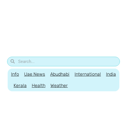
Info
Uae News
Abudhabi
International
India
Kerala
Health
Weather