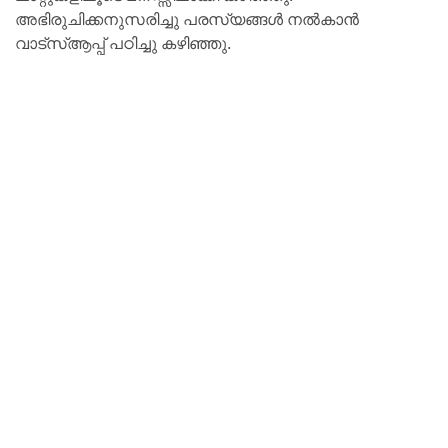
അഭിരുചിക്കനുസരിച്ചു പരസ്യങ്ങൾ നൽകാൻ
വാട്സ്ആപ്പ് പഠിച്ചു കഴിഞ്ഞു.