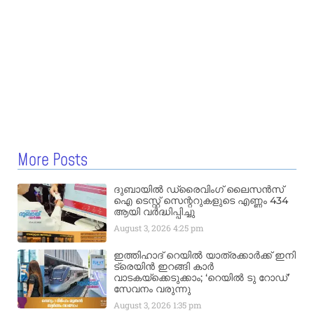
More Posts
ദുബായിൽ ഡ്രൈവിംഗ് ലൈസൻസ്
ഐ ടെസ്റ്റ് സെന്ററുകളുടെ എണ്ണം 434
ആയി വർദ്ധിപ്പിച്ചു
August 3, 2026
4:25 pm
ഇത്തിഹാദ് റെയിൽ യാത്രക്കാർക്ക് ഇനി
ട്രെയിൻ ഇറങ്ങി കാർ
വാടകയ്‌ക്കെടുക്കാം; ‘റെയിൽ ടു റോഡ്’
സേവനം വരുന്നു
August 3, 2026
1:35 pm