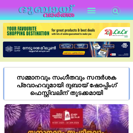
സമ്മാനവും സംഗീതവും സന്ദർശക
പ്രവാഹവുമായി ദുബായ് ഷോപ്പിംഗ്
ഫെസ്റ്റിവലിന് തുടക്കമായി