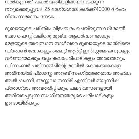
നൽകുന്നത്. പലതീയതികളിലായി നടക്കുന്ന
നറുക്കെടുപ്പുവഴി 25 ഭാഗ്യശാലികൾക്ക് 40000 ദിർഹം
വീതം സമ്മാനം നേടാം .
ദുബായുടെ ചരിത്രം വിളംബരം ചെയ്യുന്ന ഡ്രോൺ
ഷോ ഫെസ്റ്റിവലിന്റെ മുഖ്യ ആകർഷണമാകും .
മേളയുടെ അവസാന നാൾവരെ ദുബായുടെ രാത്രിയെ
ഡ്രോൺ ഷോകളും ലൈറ്റ്‌ ആർട്ട് ഇൻസ്റ്റലേഷനുകളും
വർണാഭമാക്കും ഒപ്പം കലാപരിപാടികളും അരങ്ങേറും.
ഡിസംബർ പതിനഞ്ചിന്റെ രാവിൽ കൊക്കോകോള
അരീനയിൽ പ്രശസ്ത അറബ് സംഗീതജ്ഞരായ അഹ്‌ലം
അൽ ഷംസി, അസ്സലാ നസ്രി എന്നിവർ മ്യൂസിക്
പ്രോഗ്രാം അവതരിപ്പിക്കും. പലദിവസങ്ങളായി
അറിയപ്പെടുന്ന സംഗീതജ്ഞരുടെ പരിപാടികളും
ഉണ്ടായിരിക്കും.