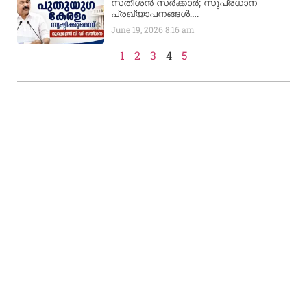
സതീശൻ സർക്കാർ; സുപ്രധാന
പ്രഖ്യാപനങ്ങൾ….
June 19, 2026
8:16 am
1
2
3
4
5