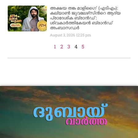
അക്ഷയ തങ്ക മാളിഗൈ’ (എടിഎം):
കല്യാണ്‍ ജുവലേഴ്‌സിന്‍റെ ആദ്യ
പ്രാദേശിക ബ്രാന്‍ഡ് :
ശിവകാര്‍ത്തികേയന്‍ ബ്രാന്‍ഡ്
അംബാസഡര്‍
August 3, 2026
12:25 pm
1
2
3
4
5