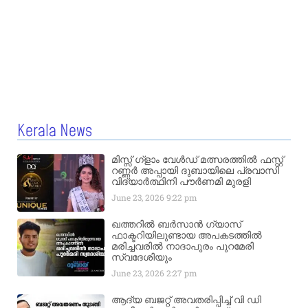
Kerala News
മിസ്സ്‌ ഗ്ളാം വേൾഡ് മത്സരത്തിൽ ഫസ്റ്റ്
റണ്ണർ അപ്പായി ദുബായിലെ പ്രവാസി
വിദ്യാർത്ഥിനി പൗർണമി മുരളി
June 23, 2026
9:22 pm
ഖത്തറിൽ ബർസാൻ ഗ്യാസ്
ഫാക്ടറിയിലുണ്ടായ അപകടത്തിൽ
മരിച്ചവരിൽ നാദാപുരം പുറമേരി
സ്വദേശിയും
June 23, 2026
2:27 pm
ആദ്യ ബജറ്റ് അവതരിപ്പിച്ച് വി ഡി