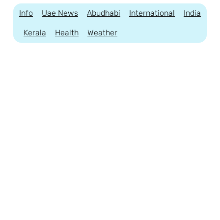
Info
Uae News
Abudhabi
International
India
Kerala
Health
Weather