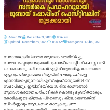
Admin GG
December 9, 2023
8:26 am
Updated : December 9, 2023
8:26 AM
Categories :
Dubai
,
UAE
സമാനതകളില്ലാത്ത ആഘോഷത്തിമിർപ്പും
സമ്മാനപ്പെരുമഴയുമായി ദുബായ് ഷോപ്പിംഗ് ഫെസ്റ്റിവൽ
വന്നണഞ്ഞു. ഡിസംബർ എട്ടിന് ആരംഭിച്ച, ലോകത്തെ
ഏറ്റവും പ്രമുഖമായ റീട്ടെയിൽ ഷോപ്പിംഗ് മേള
എന്നറിയപ്പെടുന്ന ഡി എസ്‌ എഫ് ജനുവരി 14 ന്
സമാപിക്കും. ഇതിനിടയിലെ 38 ദിന രാത്രങ്ങൾ
ആവേശകരമായ പരിപാടികൾ കൊണ്ടു മുഖരിതമാകും.
കോടികളുടെ ക്യാഷ് പ്രൈസും കിലോക്കണക്കിന്
സ്വർണ്ണവും ആഡംബര കാറുകളും ഈ
വ്യാപാരോത്സവത്തിൽ പങ്കെടുക്കുന്നവരിലെ