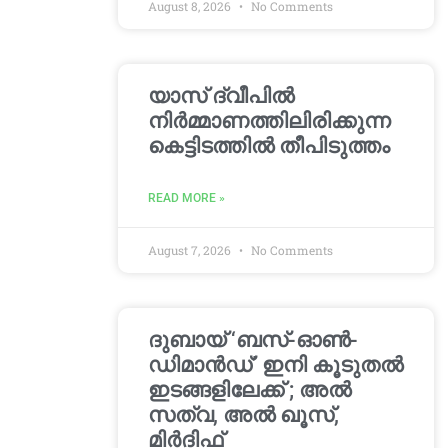
August 8, 2026
No Comments
യാസ് ദ്വീപിൽ
നിർമ്മാണത്തിലിരിക്കുന്ന
കെട്ടിടത്തിൽ തീപിടുത്തം
READ MORE »
August 7, 2026
No Comments
ദുബായ് ‘ബസ്-ഓൺ-
ഡിമാൻഡ്’ ഇനി കൂടുതൽ
ഇടങ്ങളിലേക്ക് ; അൽ
സത്വ, അൽ ഖൂസ്,
മിർദിഫ്