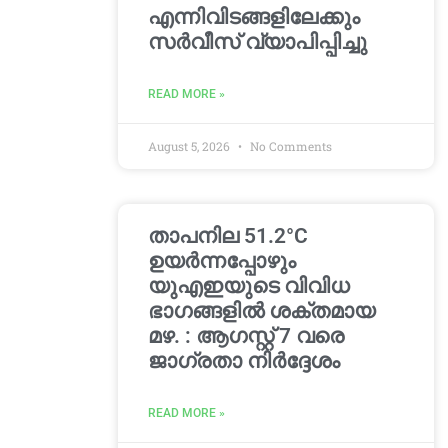
എന്നിവിടങ്ങളിലേക്കും
സർവീസ് വ്യാപിപ്പിച്ചു
READ MORE »
August 5, 2026
No Comments
താപനില 51.2°C
ഉയർന്നപ്പോഴും
യുഎഇയുടെ വിവിധ
ഭാഗങ്ങളിൽ ശക്തമായ
മഴ. : ആഗസ്റ്റ് 7 വരെ
ജാഗ്രതാ നിർദ്ദേശം
READ MORE »