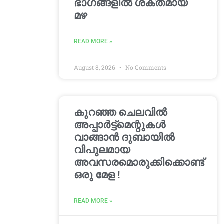
ഭാഗങ്ങളിൽ ശക്തമായ
മഴ
READ MORE »
August 8, 2026
No Comments
കുറഞ്ഞ ചെലവിൽ
അപ്പാർട്ട്മെന്റുകൾ
വാങ്ങാൻ ദുബായിൽ
വിപുലമായ
അവസരമൊരുക്കിക്കൊണ്ട്
ഒരു മേള !
READ MORE »