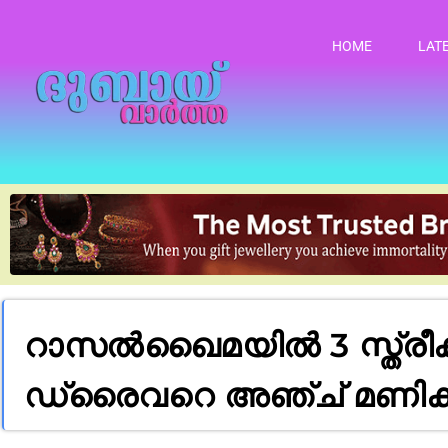
HOME
LAT
റാസൽഖൈമയിൽ 3 സ്ത്രീകളെ ഇട
ഡ്രൈവറെ അഞ്ച് മണിക്കൂറ