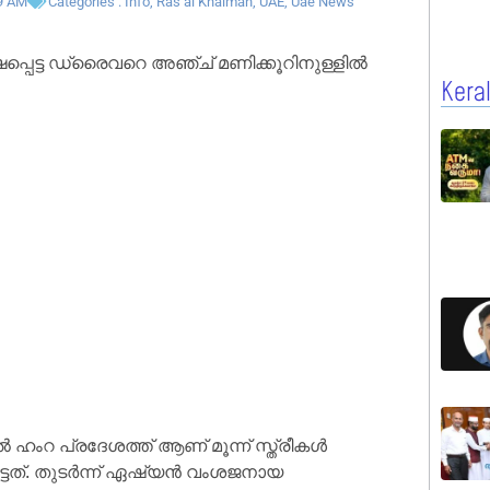
9 AM
Categories :
Info
,
Ras al Khaimah
,
UAE
,
Uae News
ക്ഷപ്പെട്ട ഡ്രൈവറെ അഞ്ച് മണിക്കൂറിനുള്ളിൽ
Kera
ംറ പ്രദേശത്ത് ആണ് മൂന്ന് സ്ത്രീകൾ
െട്ടത്. തുടർന്ന് ഏഷ്യൻ വംശജനായ