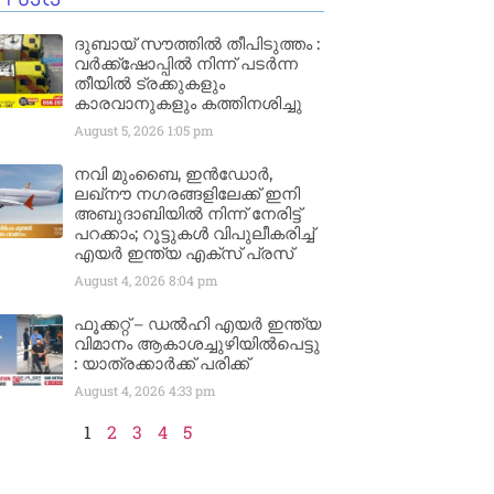
ദുബായ് സൗത്തിൽ തീപിടുത്തം :
വർക്ക്‌ഷോപ്പിൽ നിന്ന് പടർന്ന
തീയിൽ ട്രക്കുകളും
കാരവാനുകളും കത്തിനശിച്ചു
August 5, 2026
1:05 pm
നവി മുംബൈ, ഇൻഡോർ,
ലഖ്നൗ നഗരങ്ങളിലേക്ക് ഇനി
അബുദാബിയിൽ നിന്ന് നേരിട്ട്
പറക്കാം; റൂട്ടുകൾ വിപുലീകരിച്ച്
എയർ ഇന്ത്യ എക്സ് പ്രസ്
August 4, 2026
8:04 pm
ഫൂക്കറ്റ് – ഡൽഹി എയര്‍ ഇന്ത്യ
വിമാനം ആകാശച്ചുഴിയില്‍പെട്ടു
: യാത്രക്കാര്‍ക്ക് പരിക്ക്
August 4, 2026
4:33 pm
1
2
3
4
5