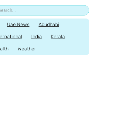
Uae News
Abudhabi
ternational
India
Kerala
alth
Weather