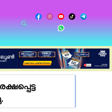
്ഷപ്പെട്ട
.