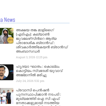
la News
അക്ഷയ തങ്ക മാളിഗൈ’
(എടിഎം): കല്യാണ്‍
ജുവലേഴ്‌സിന്‍റെ ആദ്യ
പ്രാദേശിക ബ്രാന്‍ഡ് :
ശിവകാര്‍ത്തികേയന്‍ ബ്രാന്‍ഡ്
അംബാസഡര്‍
August 3, 2026
12:25 pm
ഹൃദയാ ഘാതം : കൊല്ലം
കൊട്ടിയം സ്വദേശി യുവാവ്
അജ്മാനിൽ മരിച്ചു
July 24, 2026
5:32 pm
പ്രവാസി പെൻഷൻ
പുനഃസ്ഥാപിക്കാൻ നടപടി :
മുഖ്യമന്ത്രി ഐ സി എഫ്
നേതാക്കളുമായി നടത്തിയ