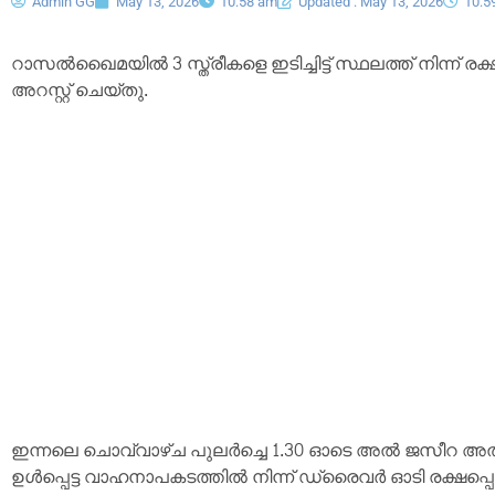
Admin GG
May 13, 2026
10:58 am
Updated : May 13, 2026
10:5
റാസൽഖൈമയിൽ 3 സ്ത്രീകളെ ഇടിച്ചിട്ട് സ്ഥലത്ത് നിന്ന് ര
അറസ്റ്റ് ചെയ്തു.
ഇന്നലെ ചൊവ്വാഴ്ച പുലർച്ചെ 1.30 ഓടെ അൽ ജസീറ അൽ ഹ
ഉൾപ്പെട്ട വാഹനാപകടത്തിൽ നിന്ന് ഡ്രൈവർ ഓടി രക്ഷപ്പ