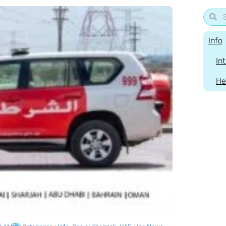
Info
In
He