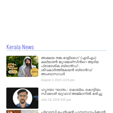
Kerala News
അക്ഷയ തങ്ക മാളിഗൈ’ (എടിഎം):
കല്യാണ്‍ ജുവലേഴ്‌സിന്‍റെ ആദ്യ
പ്രാദേശിക ബ്രാന്‍ഡ് :
ശിവകാര്‍ത്തികേയന്‍ ബ്രാന്‍ഡ്
അംബാസഡര്‍
August 3, 2026
12:25 pm
ഹൃദയാ ഘാതം : കൊല്ലം കൊട്ടിയം
സ്വദേശി യുവാവ് അജ്മാനിൽ മരിച്ചു
July 24, 2026
5:32 pm
പ്രവാസി പെൻഷൻ പുനഃസ്ഥാപിക്കാൻ