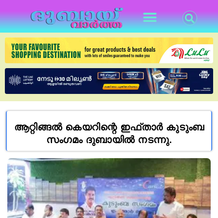
ആറ്റിങ്ങൽ കെയറിന്റെ ഇഫ്താർ കുടുംബ
സംഗമം ദുബായിൽ നടന്നു.