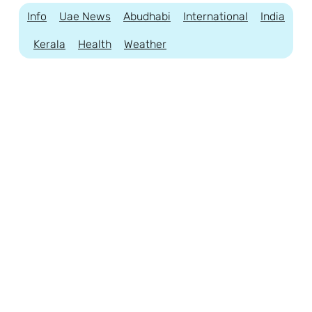
Info
Uae News
Abudhabi
International
India
Kerala
Health
Weather