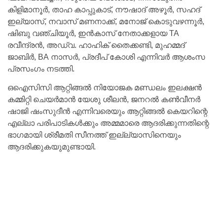
കിളിമാനൂർ, താഹ കാപ്പുകാട്, നൗഷാദ് അഴൂർ, സഹദ്
ഇല്യാസ്, നവാസ് മണനാക്ക്‌, മനോജ്‌ കൊടുവഴന്നൂർ,
ഷിബു വഞ്ചിയൂർ, ഇൻകാസ് നേതാക്കളായ TA
രവീന്ദ്രൻ, അഡ്വ. ഹാഹിക് തൈക്കണ്ടി, മുഹമ്മദ്‌
ജാബിർ, BA നാസർ, പ്രദീപ് കോശി എന്നിവർ ആശംസ
പ്രസംഗം നടത്തി.
ഒഐസിസി ആറ്റിങ്ങൽ നിയോജക മണ്ഡലം ഇലക്ഷൻ
കമ്മിറ്റി ചെയർമാൻ യേശു ശീലൻ, ജനറൽ കൺവീനർ
ഷാജി ഷംസുദീൻ എന്നിവരെയും ആറ്റിങ്ങൽ കെയറിന്റെ
എല്ലാ പരിപാടികൾക്കും അമ്മമാരെ ആദരിക്കുന്നതിന്റെ
ഭാഗമായി ശ്രീമതി സീനത്ത് ഇല്ല്യാസിനെയും
ആദരിക്കുകയുമുണ്ടായി.