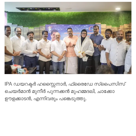
IPA ഡയറക്ടർ ഹസ്സൈനാർ, ഫ്രൈഡേ സ്‌പൈസിസ്
ചെയർമാൻ മുനീർ പുന്നക്കൻ മുഹമ്മദലി, ചാക്കോ
ഊളക്കാടൻ, എന്നിവരും പങ്കെടുത്തു.