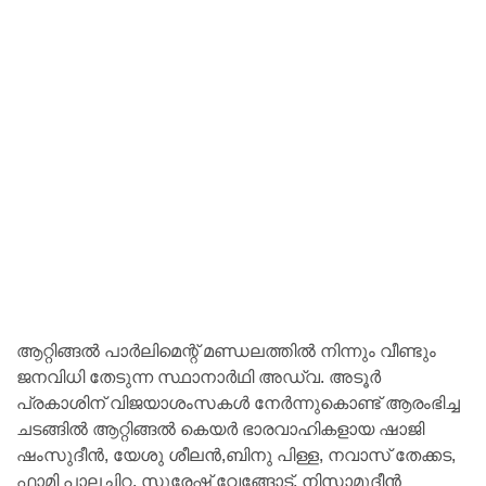
ആറ്റിങ്ങൽ പാർലിമെന്റ് മണ്ഡലത്തിൽ നിന്നും വീണ്ടും
ജനവിധി തേടുന്ന സ്ഥാനാർഥി അഡ്വ. അടൂർ
പ്രകാശിന് വിജയാശംസകൾ നേർന്നുകൊണ്ട് ആരംഭിച്ച
ചടങ്ങിൽ ആറ്റിങ്ങൽ കെയർ ഭാരവാഹികളായ ഷാജി
ഷംസുദീൻ, യേശു ശീലൻ,ബിനു പിള്ള, നവാസ് തേക്കട,
ഫാമി പാലച്ചിറ, സുരേഷ് വേങ്ങോട്, നിസാമുദീൻ