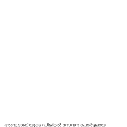
അബുദാബിയുടെ ഡിജിറ്റൽ സേവന പോർട്ടലായ