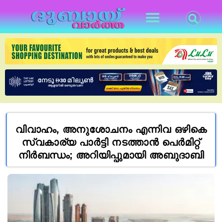
വിവാഹം, അനുശോചനം എന്നിവ ഒഴികെ
സ്വകാര്യ പാർട്ടി നടത്താൻ പെർമിറ്റ്
നിർബന്ധം; അറിയിപ്പുമായി അബുദാബി