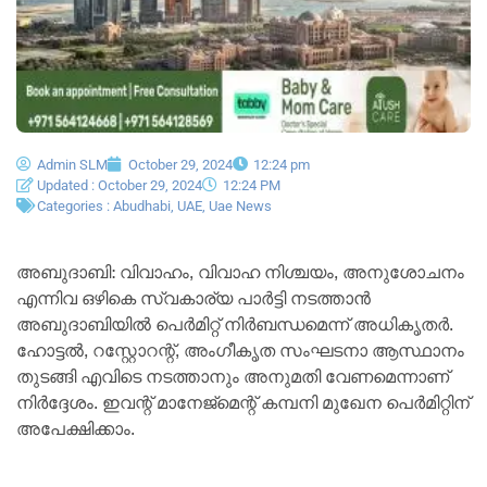
Admin SLM
October 29, 2024
12:24 pm
Updated : October 29, 2024
12:24 PM
Categories :
Abudhabi
,
UAE
,
Uae News
അബുദാബി: വിവാഹം, വിവാഹ നിശ്ചയം, അനുശോചനം
എന്നിവ ഒഴികെ സ്വകാര്യ പാർട്ടി നടത്താൻ
അബുദാബിയിൽ പെർമിറ്റ് നിർബന്ധമെന്ന് അധികൃതർ.
ഹോട്ടൽ, റസ്റ്റോറന്റ്, അംഗീകൃത സംഘടനാ ആസ്ഥാനം
തുടങ്ങി എവിടെ നടത്താനും അനുമതി വേണമെന്നാണ്
നിർദ്ദേശം. ഇവന്റ് മാനേജ്‌മെന്റ് കമ്പനി മുഖേന പെർമിറ്റിന്
അപേക്ഷിക്കാം.