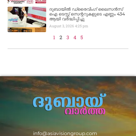
ദുബായിൽ ഡ്രൈവിംഗ് ലൈസൻസ്
ഐ ടെസ്റ്റ് സെന്ററുകളുടെ എണ്ണം 434
ആയി വർദ്ധിപ്പിച്ചു
August 3, 2026
4:25 pm
1
2
3
4
5
info@asiavisiongroup.com