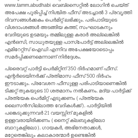
www.tamm.abudhabi വെബ്‌സൈറ്റിൽ ലോഗിൻ ചെയ്ത്
അപേക്ഷ പൂരിപ്പിച്ച് നിശ്ചിത ഫീസ് അടച്ചാൽ 3 പ്രവൃത്തി
ദിവസങ്ങൾക്കകം പെർമിറ്റ് ലഭിക്കും. പരിപാടിയുടെ
വിശദാംശങ്ങൾ അടങ്ങിയ കത്ത്, സംഘാടകനും
വേദിയുടെ ഉടമയും തമ്മിലുള്ള കരാർ അല്ലെങ്കിൽ
എൻഒസി, സാധുതയുള്ള പാസ്‌പോർട്ട് അല്ലെങ്കിൽ
എമിറേറ്റ്‌സ് ഐഡി എന്നിവ അപേക്ഷയോടൊപ്പം
സമർപ്പിക്കണമെന്നാണ് നിർദ്ദേശം.
പ്രൈവറ്റ് പാർട്ടി പെർമിറ്റിന് 350 ദിർഹമാണ് ഫീസ്.
എന്റർടെയിനർക്ക് പ്രതിമാസ ഫീസ് 500 ദിർഹം
ഈടാക്കും. പ്രവേശന ഫീസുള്ള പരിപാടിയാണെങ്കിൽ
ടിക്കറ്റ് തുകയുടെ 10 ശതമാനം നൽകണം. മദ്യ പാർട്ടിക്ക്
പ്രത്യേക പെർമിറ്റ് എടുക്കണം (പ്രത്യേക
ലൈസൻസില്ലാത്ത വേദികൾക്ക്). പാർട്ടിയിൽ
പങ്കെടുക്കുന്നവർ 21 വയസ്സിന് മുകളിൽ
ഉള്ളവരായിരിക്കണം (നൈറ്റ് ക്ലബുകളിലോ
ബാറുകളിലോ). ഗായകർ, അഭിനേതാക്കൾ,
മറ്റേതെങ്കിലും കലാകാരന്മാർ ഉണ്ടെങ്കിൽ