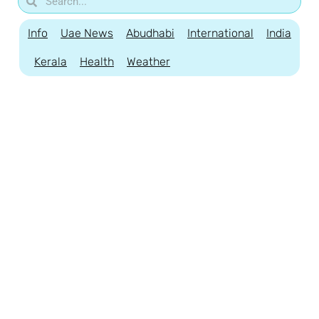
Info
Uae News
Abudhabi
International
India
Kerala
Health
Weather