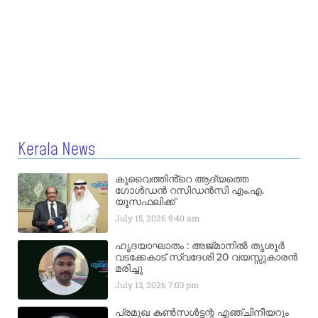
Kerala News
കുവൈത്തിൻ്റെ ആദ്യത്തെ
ഗോൾഡൻ റസിഡൻസി എം.എ.
യൂസഫലിക്ക്
July 15, 2026
9:40 am
ഹൃദയാഘാതം : അജ്​മാനിൽ തൃശൂർ
വടക്കേകാട് സ്വദേശി 20 വയസ്സുകാരൻ
മരിച്ചു
July 13, 2026
7:03 pm
പ്രമുഖ കൺസൾട്ടന്റ എഞ്ചിനീയറും