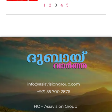
1
2
3
4
5
info@asiavisiongroup.com
+971 55 700 2876
HO – Asiavision Group