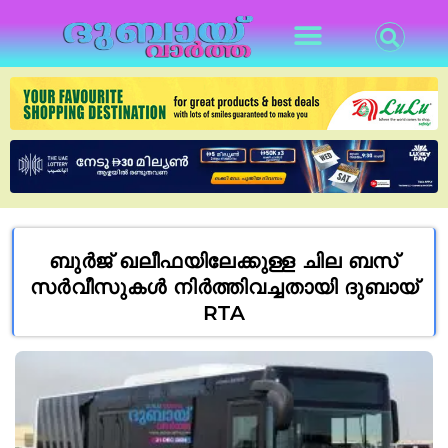
ബുർജ് ഖലീഫയിലേക്കുള്ള ചില ബസ്
സർവീസുകൾ നിർത്തിവച്ചതായി ദുബായ്
RTA