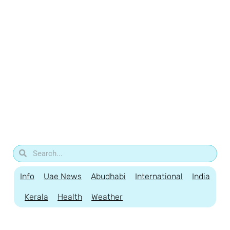
Info
Uae News
Abudhabi
International
India
Kerala
Health
Weather