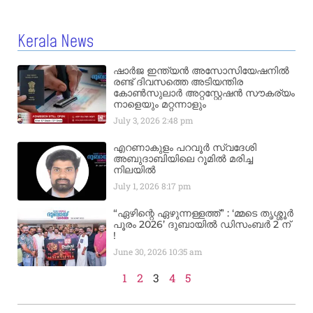
Kerala News
ഷാർജ ഇന്ത്യൻ അസോസിയേഷനിൽ
രണ്ട് ദിവസത്തെ അടിയന്തിര
കോൺസുലാർ അറ്റസ്റ്റേഷൻ സൗകര്യം
നാളെയും മറ്റന്നാളും
July 3, 2026
2:48 pm
എറണാകുളം പറവൂർ സ്വദേശി
അബുദാബിയിലെ റൂമിൽ മരിച്ച
നിലയിൽ
July 1, 2026
8:17 pm
“ഏഴിന്റെ ഏഴുന്നള്ളത്ത്” : ‘മ്മടെ തൃശ്ശൂർ
പൂരം 2026’ ദുബായിൽ ഡിസംബർ 2 ന്
!
June 30, 2026
10:35 am
1
2
3
4
5