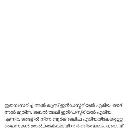
ഇതനുസരിച്ച് അൽ ഖൂസ് ഇൻഡസ്ട്രിയൽ ഏരിയ, ഔദ്
അൽ മുതീന, ജബൽ അലി ഇൻഡസ്ട്രിയൽ ഏരിയ
എന്നിവിടങ്ങളിൽ നിന്ന് ബുർജ് ഖലീഫ ഏരിയയിലേക്കുള്ള
ലൈനുകൾ താൽക്കാലികമായി നിർത്തിവെക്കും. ദുബായ്