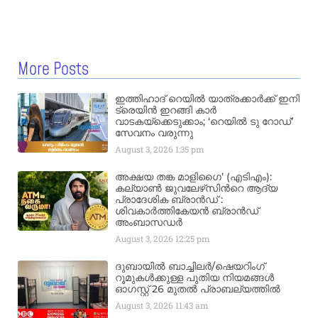
More Posts
ഇത്തിഹാദ് റെയിൽ യാത്രക്കാർക്ക് ഇനി
ട്രെയിൻ ഇറങ്ങി കാർ
വാടകയ്‌ക്കെടുക്കാം; ‘റെയിൽ ടു റോഡ്’
സേവനം വരുന്നു
August 3, 2026
1:35 pm
അക്ഷയ തങ്ക മാളിഗൈ’ (എടിഎം):
കല്യാണ്‍ ജുവലേഴ്‌സിന്‍റെ ആദ്യ
പ്രാദേശിക ബ്രാന്‍ഡ് :
ശിവകാര്‍ത്തികേയന്‍ ബ്രാന്‍ഡ്
അംബാസഡര്‍
August 3, 2026
12:25 pm
ദുബായിൽ ബാച്ചിലർ/ഷെയറിംഗ്
റൂമുകൾക്കുള്ള പുതിയ നിയമങ്ങൾ
ഓഗസ്റ്റ് 26 മുതൽ പ്രാബല്യത്തിൽ
August 3, 2026
11:43 am