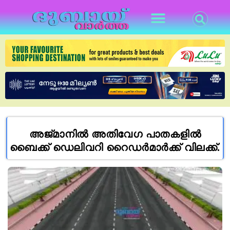
അജ്മാനിൽ അതിവേഗ പാതകളിൽ
ബൈക്ക് ഡെലിവറി റൈഡർമാർക്ക് വിലക്ക്.