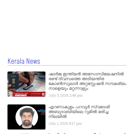
Kerala News
ഷാർജ ഇന്ത്യൻ അസോസിയേഷനിൽ
രണ്ട് ദിവസത്തെ അടിയന്തിര
കോൺസുലാർ അറ്റസ്റ്റേഷൻ സൗകര്യം
നാളെയും മറ്റന്നാളും
July 3, 2026
2:48 pm
എറണാകുളം പറവൂർ സ്വദേശി
അബുദാബിയിലെ റൂമിൽ മരിച്ച
നിലയിൽ
July 1, 2026
8:17 pm