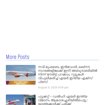
More Posts
നവി മുംബൈ, ഇൻഡോർ, ലഖ്നൗ
നഗരങ്ങളിലേക്ക് ഇനി അബുദാബിയിൽ
നിന്ന് നേരിട്ട് പറക്കാം; റൂട്ടുകൾ
വിപുലീകരിച്ച് എയർ ഇന്ത്യ എക്സ്
പ്രസ്
August 4, 2026
8:04 pm
ഫൂക്കറ്റ് – ഡൽഹി എയര്‍ ഇന്ത്യ
വിമാനം ആകാശച്ചുഴിയില്‍പെട്ടു :
യാത്രക്കാര്‍ക്ക് പരിക്ക്