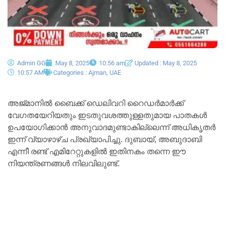
Admin GG
May 8, 2025
10:56 am
Updated : May 8, 2025
10:57 AM
Categories :
Ajman
,
UAE
അജ്മാനിൽ ബൈക്ക് ഡെലിവറി റൈഡർമാർക്ക്
വേഗതയേറിയതും ഇടതുവശത്തുള്ളതുമായ പാതകൾ
ഉപയോഗിക്കാൻ അനുവാദമുണ്ടാകില്ലെന്ന് അധികൃതർ
ഇന്ന് വ്യാഴാഴ്ച പ്രഖ്യാപിച്ചു. ദുബായ്, അബുദാബി
എന്നീ രണ്ട് എമിറേറ്റുകളിൽ ഇതിനകം തന്നെ ഈ
നിയന്ത്രണങ്ങൾ നിലവിലുണ്ട്.