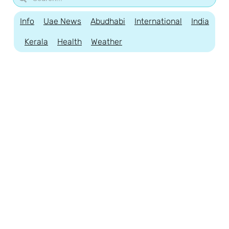
Info
Uae News
Abudhabi
International
India
Kerala
Health
Weather