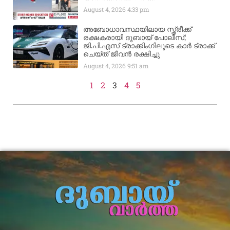
August 4, 2026
4:33 pm
അബോധാവസ്ഥയിലായ സ്ത്രീക്ക്
രക്ഷകരായി ദുബായ് പോലീസ്;
ജി.പി.എസ് ട്രാക്കിംഗിലൂടെ കാർ ട്രാക്ക്
ചെയ്ത് ജീവൻ രക്ഷിച്ചു
August 4, 2026
9:51 am
1
2
3
4
5