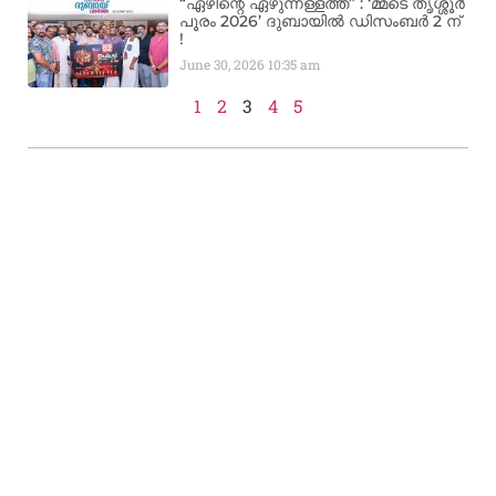
“ഏഴിന്റെ ഏഴുന്നള്ളത്ത്” : ‘മ്മടെ തൃശ്ശൂർ
പൂരം 2026’ ദുബായിൽ ഡിസംബർ 2 ന്
!
June 30, 2026
10:35 am
1
2
3
4
5