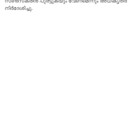
സൺസ്‌ക്രീൻ പുരട്ടുകയും വേണമെന്നും അധികൃതർ
നിർദേശിച്ചു.