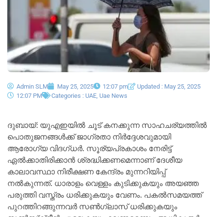
Admin SLM
May 25, 2025
12:07 pm
Updated : May 25, 2025
12:07 PM
Categories :
UAE
,
Uae News
ദുബായ്: യുഎഇയിൽ ചൂട് കനക്കുന്ന സാഹചര്യത്തിൽ
പൊതുജനങ്ങൾക്ക് ജാഗ്രതാ നിർദ്ദേശവുമായി
ആരോഗ്യ വിദഗ്ധർ. സൂര്യപ്രകാശം നേരിട്ട്
ഏൽക്കാതിരിക്കാൻ ശ്രദ്ധിക്കണമെന്നാണ് ദേശീയ
കാലാവസ്ഥാ നിരീക്ഷണ കേന്ദ്രം മുന്നറിയിപ്പ്
നൽകുന്നത്. ധാരാളം വെള്ളം കുടിക്കുകയും അയഞ്ഞ
പരുത്തി വസ്ത്രം ധരിക്കുകയും വേണം. പകൽസമയത്ത്
പുറത്തിറങ്ങുന്നവർ സൺഗ്ലാസ് ധരിക്കുകയും