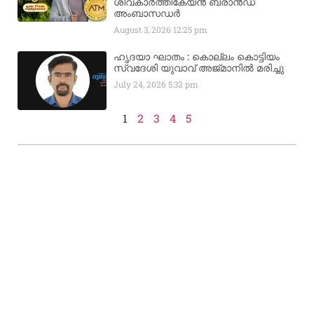
ശിവകാര്‍ത്തികേയന്‍ ബ്രാന്‍ഡ്
അംബാസഡര്‍
August 3, 2026
12:25 pm
ഹൃദയാ ഘാതം : കൊല്ലം കൊട്ടിയം
സ്വദേശി യുവാവ് അജ്മാനിൽ മരിച്ചു
July 24, 2026
5:32 pm
1
2
3
4
5