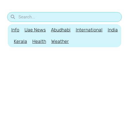
Info
Uae News
Abudhabi
International
India
Kerala
Health
Weather