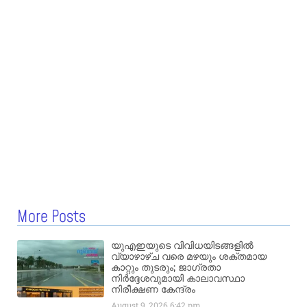
More Posts
യുഎഇയുടെ വിവിധയിടങ്ങളിൽ
വ്യാഴാഴ്ച വരെ മഴയും ശക്തമായ
കാറ്റും തുടരും; ജാഗ്രതാ
നിർദ്ദേശവുമായി കാലാവസ്ഥാ
നിരീക്ഷണ കേന്ദ്രം
August 9, 2026
6:42 pm