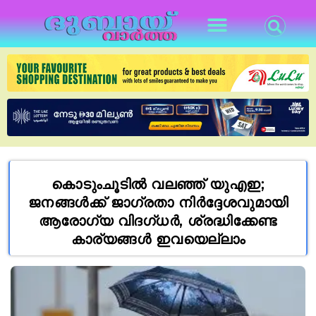
കൊടുംചൂടിൽ വലഞ്ഞ് യുഎഇ;
ജനങ്ങൾക്ക് ജാഗ്രതാ നിർദ്ദേശവുമായി
ആരോഗ്യ വിദഗ്ധർ, ശ്രദ്ധിക്കേണ്ട
കാര്യങ്ങൾ ഇവയെല്ലാം