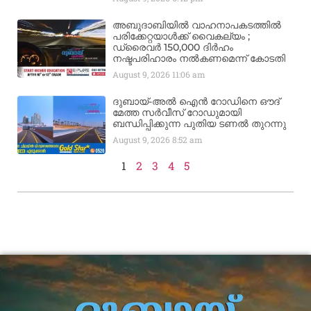
അബുദാബിയിൽ വാഹനാപകടത്തിൽ
പരിക്കേറ്റയാൾക്ക് വൈകല്യം ;
ഡ്രൈവർ 150,000 ദിർഹം
നഷ്ടപരിഹാരം നൽകണമെന്ന് കോടതി
August 9, 2026
11:06 am
ദുബായ്-അൽ ഐൻ റോഡിനെ ഔദ്
മേത്ത സർവീസ് റോഡുമായി
ബന്ധിപ്പിക്കുന്ന പുതിയ ടണൽ തുറന്നു
August 9, 2026
8:52 am
1
2
3
4
5