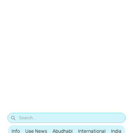
Info
Uae News
Abudhabi
International
India