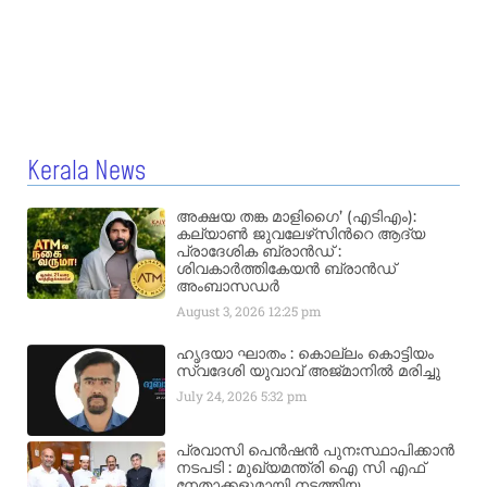
Kerala News
അക്ഷയ തങ്ക മാളിഗൈ’ (എടിഎം):
കല്യാണ്‍ ജുവലേഴ്‌സിന്‍റെ ആദ്യ
പ്രാദേശിക ബ്രാന്‍ഡ് :
ശിവകാര്‍ത്തികേയന്‍ ബ്രാന്‍ഡ്
അംബാസഡര്‍
August 3, 2026
12:25 pm
ഹൃദയാ ഘാതം : കൊല്ലം കൊട്ടിയം
സ്വദേശി യുവാവ് അജ്മാനിൽ മരിച്ചു
July 24, 2026
5:32 pm
പ്രവാസി പെൻഷൻ പുനഃസ്ഥാപിക്കാൻ
നടപടി : മുഖ്യമന്ത്രി ഐ സി എഫ്
നേതാക്കളുമായി നടത്തിയ