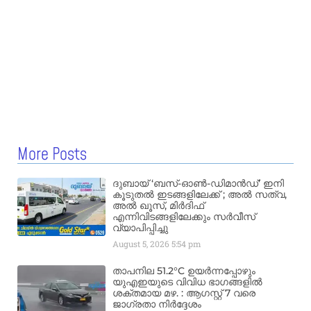
More Posts
ദുബായ് ‘ബസ്-ഓൺ-ഡിമാൻഡ്’ ഇനി
കൂടുതൽ ഇടങ്ങളിലേക്ക് ; അൽ സത്വ,
അൽ ഖൂസ്, മിർദിഫ്
എന്നിവിടങ്ങളിലേക്കും സർവീസ്
വ്യാപിപ്പിച്ചു
August 5, 2026
5:54 pm
താപനില 51.2°C ഉയർന്നപ്പോഴും
യുഎഇയുടെ വിവിധ ഭാഗങ്ങളിൽ
ശക്തമായ മഴ. : ആഗസ്റ്റ് 7 വരെ
ജാഗ്രതാ നിർദ്ദേശം