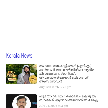
Kerala News
അക്ഷയ തങ്ക മാളിഗൈ’ (എടിഎം):
കല്യാണ്‍ ജുവലേഴ്‌സിന്‍റെ ആദ്യ
പ്രാദേശിക ബ്രാന്‍ഡ് :
ശിവകാര്‍ത്തികേയന്‍ ബ്രാന്‍ഡ്
അംബാസഡര്‍
August 3, 2026
12:25 pm
ഹൃദയാ ഘാതം : കൊല്ലം കൊട്ടിയം
സ്വദേശി യുവാവ് അജ്മാനിൽ മരിച്ചു
July 24, 2026
5:32 pm