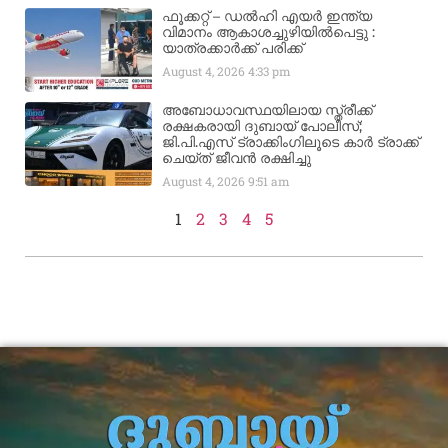
ഫൂക്കറ്റ് – ഡൽഹി എയര്‍ ഇന്ത്യ
വിമാനം ആകാശച്ചുഴിയില്‍പെട്ടു :
യാത്രക്കാര്‍ക്ക് പരിക്ക്
August 4, 2026
4:33 pm
അബോധാവസ്ഥയിലായ സ്ത്രീക്ക്
രക്ഷകരായി ദുബായ് പോലീസ്;
ജി.പി.എസ് ട്രാക്കിംഗിലൂടെ കാർ ട്രാക്ക്
ചെയ്ത് ജീവൻ രക്ഷിച്ചു
August 4, 2026
9:51 am
1
2
3
4
5