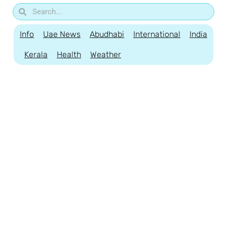
Info
Uae News
Abudhabi
International
India
Kerala
Health
Weather