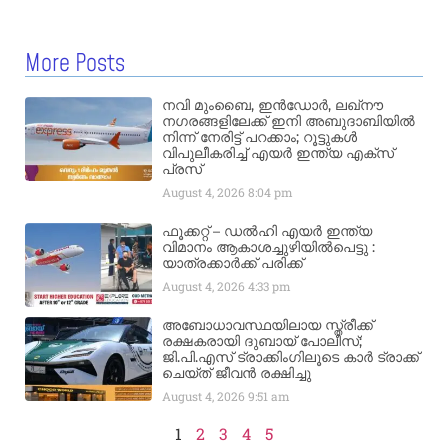
More Posts
നവി മുംബൈ, ഇൻഡോർ, ലഖ്നൗ
നഗരങ്ങളിലേക്ക് ഇനി അബുദാബിയിൽ
നിന്ന് നേരിട്ട് പറക്കാം; റൂട്ടുകൾ
വിപുലീകരിച്ച് എയർ ഇന്ത്യ എക്സ്
പ്രസ്
August 4, 2026
8:04 pm
ഫൂക്കറ്റ് – ഡൽഹി എയര്‍ ഇന്ത്യ
വിമാനം ആകാശച്ചുഴിയില്‍പെട്ടു :
യാത്രക്കാര്‍ക്ക് പരിക്ക്
August 4, 2026
4:33 pm
അബോധാവസ്ഥയിലായ സ്ത്രീക്ക്
രക്ഷകരായി ദുബായ് പോലീസ്;
ജി.പി.എസ് ട്രാക്കിംഗിലൂടെ കാർ ട്രാക്ക്
ചെയ്ത് ജീവൻ രക്ഷിച്ചു
August 4, 2026
9:51 am
1
2
3
4
5