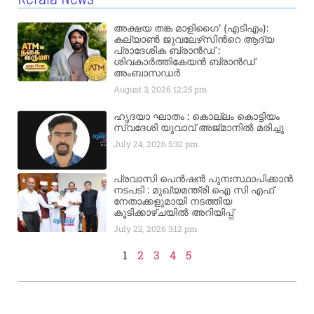
അക്ഷയ തങ്ക മാളിഗൈ’ (എടിഎം):
കല്യാണ്‍ ജുവലേഴ്‌സിന്‍റെ ആദ്യ
പ്രാദേശിക ബ്രാന്‍ഡ് :
ശിവകാര്‍ത്തികേയന്‍ ബ്രാന്‍ഡ്
അംബാസഡര്‍
August 3, 2026
12:25 pm
ഹൃദയാ ഘാതം : കൊല്ലം കൊട്ടിയം
സ്വദേശി യുവാവ് അജ്മാനിൽ മരിച്ചു
July 24, 2026
5:32 pm
പ്രവാസി പെൻഷൻ പുനഃസ്ഥാപിക്കാൻ
നടപടി : മുഖ്യമന്ത്രി ഐ സി എഫ്
നേതാക്കളുമായി നടത്തിയ
കൂടിക്കാഴ്ചയിൽ അറിയിപ്പ്
July 22, 2026
3:12 pm
1
2
3
4
5