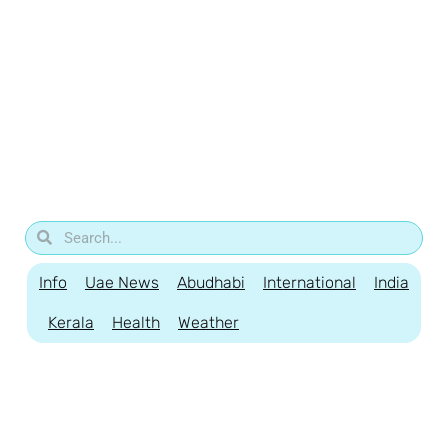
Info
Uae News
Abudhabi
International
India
Kerala
Health
Weather