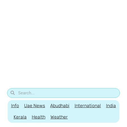
Info
Uae News
Abudhabi
International
India
Kerala
Health
Weather