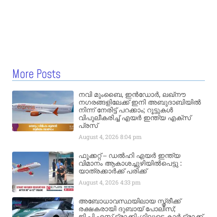
More Posts
നവി മുംബൈ, ഇൻഡോർ, ലഖ്നൗ
നഗരങ്ങളിലേക്ക് ഇനി അബുദാബിയിൽ
നിന്ന് നേരിട്ട് പറക്കാം; റൂട്ടുകൾ
വിപുലീകരിച്ച് എയർ ഇന്ത്യ എക്സ്
പ്രസ്
August 4, 2026
8:04 pm
ഫൂക്കറ്റ് – ഡൽഹി എയര്‍ ഇന്ത്യ
വിമാനം ആകാശച്ചുഴിയില്‍പെട്ടു :
യാത്രക്കാര്‍ക്ക് പരിക്ക്
August 4, 2026
4:33 pm
അബോധാവസ്ഥയിലായ സ്ത്രീക്ക്
രക്ഷകരായി ദുബായ് പോലീസ്;
ജി.പി.എസ് ട്രാക്കിംഗിലൂടെ കാർ ട്രാക്ക്