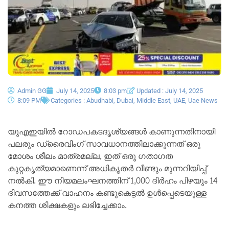
Admin GG
July 14, 2025
8:03 pm
Updated : July 14, 2025
8:09 PM
Categories :
Abudhabi
,
Dubai
,
Middle East
,
UAE
,
Uae News
യുഎഇയിൽ റോഡപകടദൃശ്യങ്ങൾ കാണുന്നതിനായി
പലരും ഡ്രൈവിംഗ് സാവധാനത്തിലാക്കുന്നത് ഒരു
മോശം ശീലം മാത്രമല്ല, ഇത് ഒരു ഗതാഗത
കുറ്റകൃത്യമാണെന്ന് അധികൃതർ വീണ്ടും മുന്നറിയിപ്പ്
നൽകി. ഈ നിയമലംഘനത്തിന് 1,000 ദിർഹം പിഴയും 14
ദിവസത്തേക്ക് വാഹനം കണ്ടുകെട്ടൽ ഉൾപ്പെടെയുള്ള
കനത്ത ശിക്ഷകളും ലഭിച്ചേക്കാം.