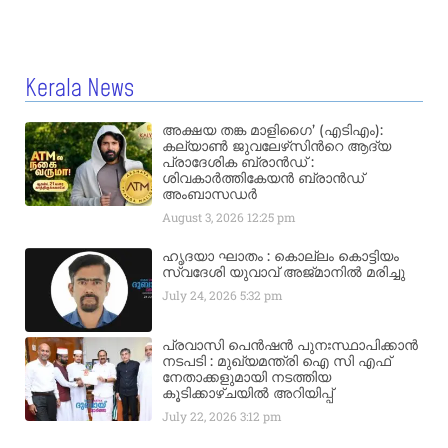
Kerala News
അക്ഷയ തങ്ക മാളിഗൈ’ (എടിഎം):
കല്യാണ്‍ ജുവലേഴ്‌സിന്‍റെ ആദ്യ
പ്രാദേശിക ബ്രാന്‍ഡ് :
ശിവകാര്‍ത്തികേയന്‍ ബ്രാന്‍ഡ്
അംബാസഡര്‍
August 3, 2026
12:25 pm
ഹൃദയാ ഘാതം : കൊല്ലം കൊട്ടിയം
സ്വദേശി യുവാവ് അജ്മാനിൽ മരിച്ചു
July 24, 2026
5:32 pm
പ്രവാസി പെൻഷൻ പുനഃസ്ഥാപിക്കാൻ
നടപടി : മുഖ്യമന്ത്രി ഐ സി എഫ്
നേതാക്കളുമായി നടത്തിയ
കൂടിക്കാഴ്ചയിൽ അറിയിപ്പ്
July 22, 2026
3:12 pm