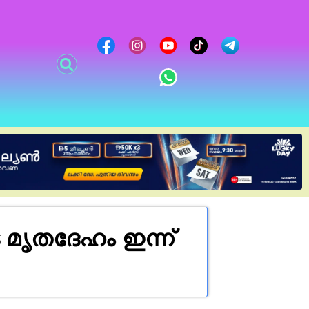
ൃതദേഹം ഇന്ന്