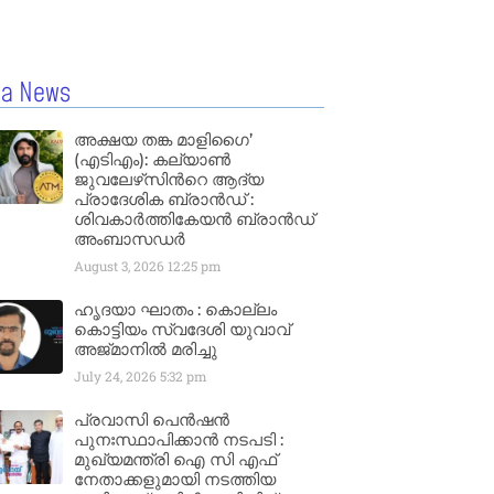
la News
അക്ഷയ തങ്ക മാളിഗൈ’
(എടിഎം): കല്യാണ്‍
ജുവലേഴ്‌സിന്‍റെ ആദ്യ
പ്രാദേശിക ബ്രാന്‍ഡ് :
ശിവകാര്‍ത്തികേയന്‍ ബ്രാന്‍ഡ്
അംബാസഡര്‍
August 3, 2026
12:25 pm
ഹൃദയാ ഘാതം : കൊല്ലം
കൊട്ടിയം സ്വദേശി യുവാവ്
അജ്മാനിൽ മരിച്ചു
July 24, 2026
5:32 pm
പ്രവാസി പെൻഷൻ
പുനഃസ്ഥാപിക്കാൻ നടപടി :
മുഖ്യമന്ത്രി ഐ സി എഫ്
നേതാക്കളുമായി നടത്തിയ