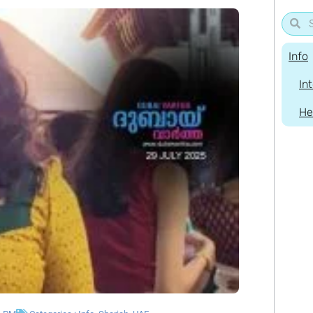
Info
In
He