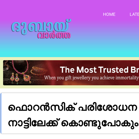
HOME
LAT
ഫൊറൻസിക് പരിശോധന ഫല
നാട്ടിലേക്ക് കൊണ്ടുപോകും