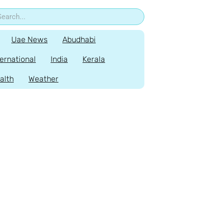
Uae News
Abudhabi
ternational
India
Kerala
alth
Weather