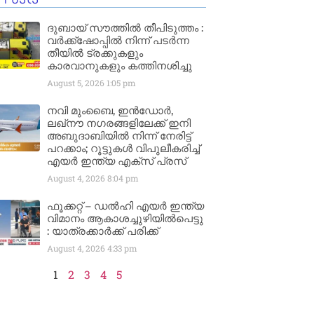
ദുബായ് സൗത്തിൽ തീപിടുത്തം :
വർക്ക്‌ഷോപ്പിൽ നിന്ന് പടർന്ന
തീയിൽ ട്രക്കുകളും
കാരവാനുകളും കത്തിനശിച്ചു
August 5, 2026
1:05 pm
നവി മുംബൈ, ഇൻഡോർ,
ലഖ്നൗ നഗരങ്ങളിലേക്ക് ഇനി
അബുദാബിയിൽ നിന്ന് നേരിട്ട്
പറക്കാം; റൂട്ടുകൾ വിപുലീകരിച്ച്
എയർ ഇന്ത്യ എക്സ് പ്രസ്
August 4, 2026
8:04 pm
ഫൂക്കറ്റ് – ഡൽഹി എയര്‍ ഇന്ത്യ
വിമാനം ആകാശച്ചുഴിയില്‍പെട്ടു
: യാത്രക്കാര്‍ക്ക് പരിക്ക്
August 4, 2026
4:33 pm
1
2
3
4
5