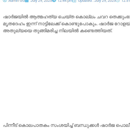
Admin GG
July 29, 2025
12:44 pm
Updated : July 29, 2025
12:5
ഷാർജയിൽ ആത്മഹത്യ ചെയ്ത കൊല്ലം ചവറ തെക്കുംഭ
മൃതദേഹം ഇന്ന് നാട്ടിലേക്ക് കൊണ്ടുപോകും. ഷാർജ റോള
അതുല്യയെ തുങ്ങിമരിച്ച നിലയിൽ കണ്ടെത്തിയത്.
പിന്നീട് കൊലപാതകം സംശയിച്ച് ബന്ധുക്കൾ ഷാർജ പൊലീ