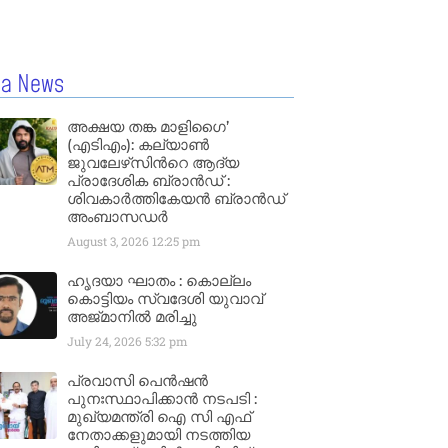
la News
അക്ഷയ തങ്ക മാളിഗൈ’
(എടിഎം): കല്യാണ്‍
ജുവലേഴ്‌സിന്‍റെ ആദ്യ
പ്രാദേശിക ബ്രാന്‍ഡ് :
ശിവകാര്‍ത്തികേയന്‍ ബ്രാന്‍ഡ്
അംബാസഡര്‍
August 3, 2026
12:25 pm
ഹൃദയാ ഘാതം : കൊല്ലം
കൊട്ടിയം സ്വദേശി യുവാവ്
അജ്മാനിൽ മരിച്ചു
July 24, 2026
5:32 pm
പ്രവാസി പെൻഷൻ
പുനഃസ്ഥാപിക്കാൻ നടപടി :
മുഖ്യമന്ത്രി ഐ സി എഫ്
നേതാക്കളുമായി നടത്തിയ