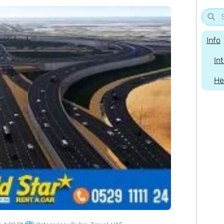
Info
In
He