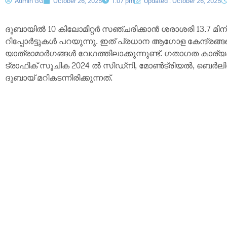
Admin GG
October 26, 2025
1:07 pm
Updated : October 26, 2025
ദുബായിൽ 10 കിലോമീറ്റർ സഞ്ചരിക്കാൻ ശരാശരി 13.7 മിനിറ്
റിപ്പോർട്ടുകൾ പറയുന്നു. ഇത് പ്രധാന ആഗോള കേന്ദ്രങ്ങ
യാത്രാമാർഗങ്ങൾ വേഗത്തിലാക്കുന്നുണ്ട്. ഗതാഗത കാ
ട്രാഫിക് സൂചിക 2024 ൽ സിഡ്‌നി, മോൺട്രിയൽ, ബെർലി
ദുബായ് മറികടന്നിരിക്കുന്നത്.