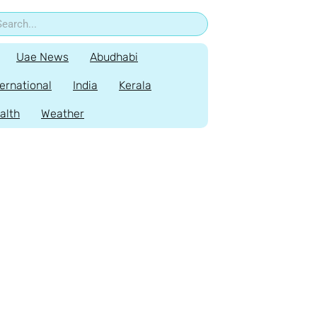
Uae News
Abudhabi
ternational
India
Kerala
alth
Weather