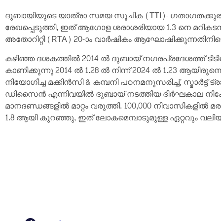
ദുബായിയുടെ യാത്രാ സമയ സൂചിക (TTI)- ഗതാഗതക്കുരു
രേഖപ്പെടുത്തി, ഇത് ആഗോള ശരാശരിയായ 1.3 നെ മറികടന്ന
അതോറിറ്റി (RTA) 20-ാം വാർഷികം ആഘോഷിക്കുന്നതിനിടെ 
കഴിഞ്ഞ ദശകത്തിൽ 2014 ൽ ദുബായ് നഗരപ്രദേശത്ത് ടിടിഐ
കാണിക്കുന്നു 2014 ൽ 1.28 ൽ നിന്ന് 2024 ൽ 1.23 ആയിരുന്
നിയോഗിച്ച മക്കിൻസി & കമ്പനി പഠനമനുസരിച്ച്, സ്മാർട്ട് ട
ഡിസൈൻ എന്നിവയിൽ ദുബായ് നടത്തിയ ദീർഘകാല നിക്ഷേപ
മാനദണ്ഡങ്ങളിൽ മാറ്റം വരുത്തി. 100,000 നിവാസികളിൽ മര
1.8 ആയി കുറഞ്ഞു, ഇത് ലോകമെമ്പാടുമുള്ള ഏറ്റവും വലി