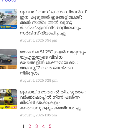
ദുബായ് ‘ബസ്-ഓൺ-ഡിമാൻഡ്’
ഇനി കൂടുതൽ ഇടങ്ങളിലേക്ക് ;
അൽ സത്വ, അൽ ഖൂസ്,
മിർദിഫ് എന്നിവിടങ്ങളിലേക്കും
സർവീസ് വ്യാപിപ്പിച്ചു
August 5, 2026
5:54 pm
താപനില 51.2°C ഉയർന്നപ്പോഴും
യുഎഇയുടെ വിവിധ
ഭാഗങ്ങളിൽ ശക്തമായ മഴ. :
ആഗസ്റ്റ് 7 വരെ ജാഗ്രതാ
നിർദ്ദേശം
August 5, 2026
5:28 pm
ദുബായ് സൗത്തിൽ തീപിടുത്തം :
വർക്ക്‌ഷോപ്പിൽ നിന്ന് പടർന്ന
തീയിൽ ട്രക്കുകളും
കാരവാനുകളും കത്തിനശിച്ചു
August 5, 2026
1:05 pm
1
2
3
4
5