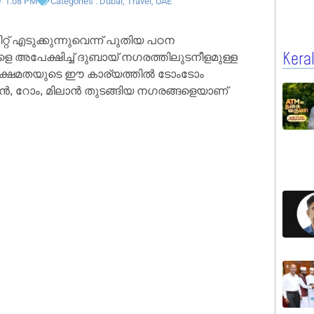
1:08 PM
Categories :
Dubai
,
Travel
,
UAE
റ് എടുക്കുന്നുവെന്ന് പുതിയ പഠന
ളെ അപേക്ഷിച്ച് ദുബായ് നഗരത്തിലുടനീളമുള്ള
Kera
ര്യക്ഷമതയുടെ ഈ കാര്യത്തിൽ ടോംടോം
ൻ, റോം, മിലാൻ തുടങ്ങിയ നഗരങ്ങളെയാണ്‌