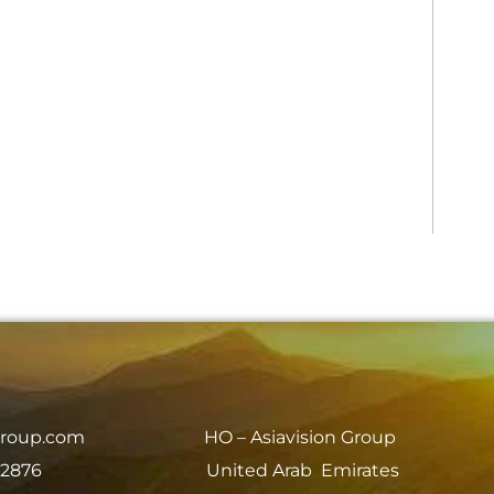
group.com
HO – Asiavision Group
 2876
United Arab Emirates