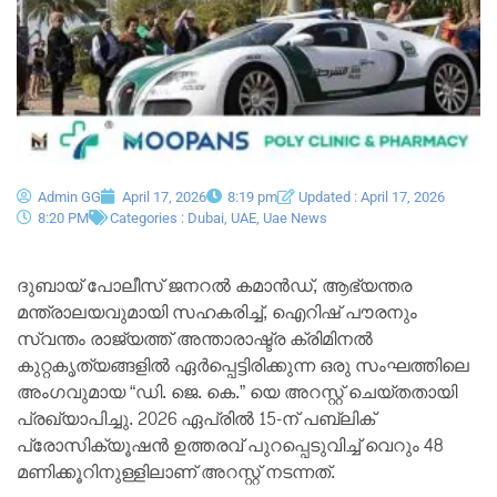
Admin GG
April 17, 2026
8:19 pm
Updated : April 17, 2026
8:20 PM
Categories :
Dubai
,
UAE
,
Uae News
ദുബായ് പോലീസ് ജനറൽ കമാൻഡ്, ആഭ്യന്തര
മന്ത്രാലയവുമായി സഹകരിച്ച്, ഐറിഷ് പൗരനും
സ്വന്തം രാജ്യത്ത് അന്താരാഷ്ട്ര ക്രിമിനൽ
കുറ്റകൃത്യങ്ങളിൽ ഏർപ്പെട്ടിരിക്കുന്ന ഒരു സംഘത്തിലെ
അംഗവുമായ “ഡി. ജെ. കെ.” യെ അറസ്റ്റ് ചെയ്തതായി
പ്രഖ്യാപിച്ചു. 2026 ഏപ്രിൽ 15-ന് പബ്ലിക്
പ്രോസിക്യൂഷൻ ഉത്തരവ് പുറപ്പെടുവിച്ച് വെറും 48
മണിക്കൂറിനുള്ളിലാണ് അറസ്റ്റ് നടന്നത്.