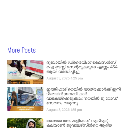
More Posts
ദുബായിൽ ഡ്രൈവിംഗ് ലൈസൻസ്
ഐ ടെസ്റ്റ് സെന്ററുകളുടെ എണ്ണം 434
ആയി വർദ്ധിപ്പിച്ചു
August 3, 2026
4:25 pm
ഇത്തിഹാദ് റെയിൽ യാത്രക്കാർക്ക് ഇനി
ട്രെയിൻ ഇറങ്ങി കാർ
വാടകയ്‌ക്കെടുക്കാം; ‘റെയിൽ ടു റോഡ്’
സേവനം വരുന്നു
August 3, 2026
1:35 pm
അക്ഷയ തങ്ക മാളിഗൈ’ (എടിഎം):
കല്യാണ്‍ ജുവലേഴ്‌സിന്‍റെ ആദ്യ