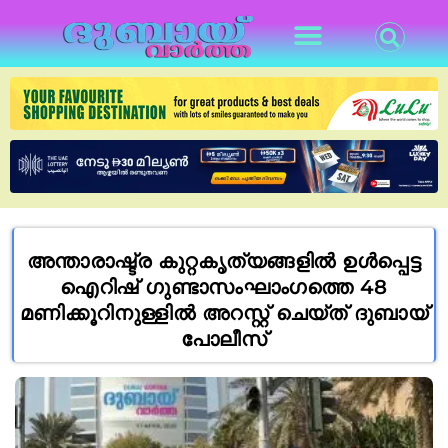
അന്താരാഷ്ട്ര കുറ്റകൃത്യങ്ങളിൽ ഉൾപ്പെട്ട
ഐറിഷ് ഗുണ്ടാസംഘാംഗത്തെ 48
മണിക്കൂറിനുള്ളിൽ അറസ്റ്റ് ചെയ്ത് ദുബായ്
പോലീസ്