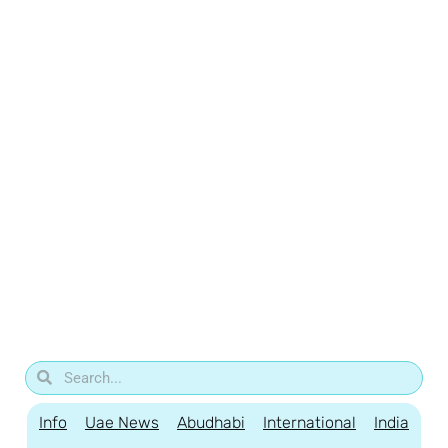
Info
Uae News
Abudhabi
International
India