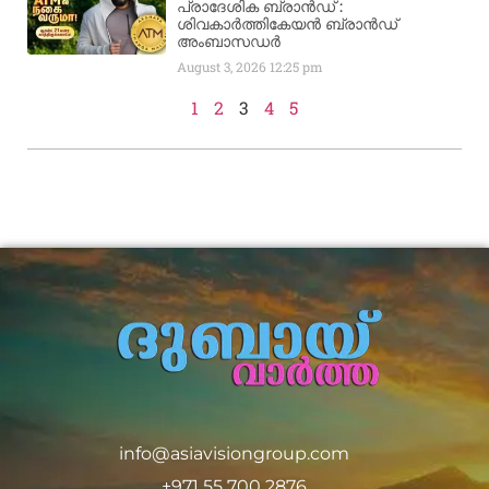
പ്രാദേശിക ബ്രാന്‍ഡ് :
ശിവകാര്‍ത്തികേയന്‍ ബ്രാന്‍ഡ്
അംബാസഡര്‍
August 3, 2026
12:25 pm
1
2
3
4
5
info@asiavisiongroup.com
+971 55 700 2876