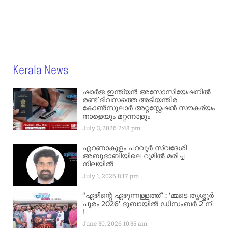
Kerala News
ഷാർജ ഇന്ത്യൻ അസോസിയേഷനിൽ
രണ്ട് ദിവസത്തെ അടിയന്തിര
കോൺസുലാർ അറ്റസ്റ്റേഷൻ സൗകര്യം
നാളെയും മറ്റന്നാളും
July 3, 2026
2:48 pm
എറണാകുളം പറവൂർ സ്വദേശി
അബുദാബിയിലെ റൂമിൽ മരിച്ച
നിലയിൽ
July 1, 2026
8:17 pm
“ഏഴിന്റെ ഏഴുന്നള്ളത്ത്” : ‘മ്മടെ തൃശ്ശൂർ
പൂരം 2026’ ദുബായിൽ ഡിസംബർ 2 ന്
!
June 30, 2026
10:35 am