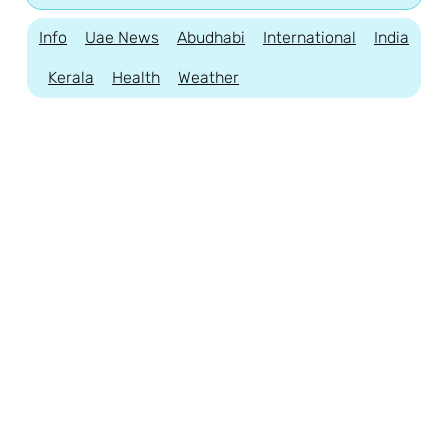
Info
Uae News
Abudhabi
International
India
Kerala
Health
Weather