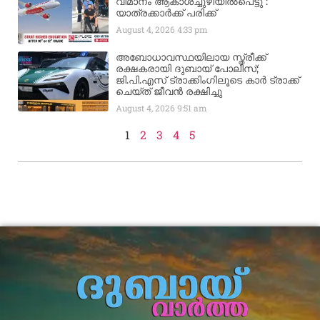
വിമാനം ആകാശച്ചുഴിയില്‍പെട്ടു :
യാത്രക്കാര്‍ക്ക് പരിക്ക്
August 4, 2026
4:33 pm
അബോധാവസ്ഥയിലായ സ്ത്രീക്ക്
രക്ഷകരായി ദുബായ് പോലീസ്;
ജി.പി.എസ് ട്രാക്കിംഗിലൂടെ കാർ ട്രാക്ക്
ചെയ്ത് ജീവൻ രക്ഷിച്ചു
August 4, 2026
9:51 am
1
2
3
4
5