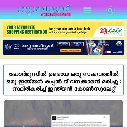
ഹോർമുസിൽ ഉണ്ടായ ഒരു സംഭവത്തിൽ
ഒരു ഇന്ത്യൻ കപ്പൽ ജീവനക്കാരൻ മരിച്ചു :
സ്ഥിരീകരിച്ച് ഇന്ത്യൻ കോൺസുലേറ്റ്