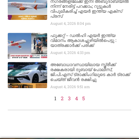
നഗരങ്ങളിലേക്ക് ഇനി അബുദാബിയിൽ
നിന്ന് നേരിട്ട് പറക്കാം; റൂട്ടുകൾ
വിപുലീകരിച്ച് എയർ ഇന്ത്യ എക്സ്
പ്രസ്
August 4, 2026
8:04 pm
ഫൂക്കറ്റ് – ഡൽഹി എയര്‍ ഇന്ത്യ
വിമാനം ആകാശച്ചുഴിയില്‍പെട്ടു :
യാത്രക്കാര്‍ക്ക് പരിക്ക്
August 4, 2026
4:33 pm
അബോധാവസ്ഥയിലായ സ്ത്രീക്ക്
രക്ഷകരായി ദുബായ് പോലീസ്;
ജി.പി.എസ് ട്രാക്കിംഗിലൂടെ കാർ ട്രാക്ക്
ചെയ്ത് ജീവൻ രക്ഷിച്ചു
August 4, 2026
9:51 am
1
2
3
4
5