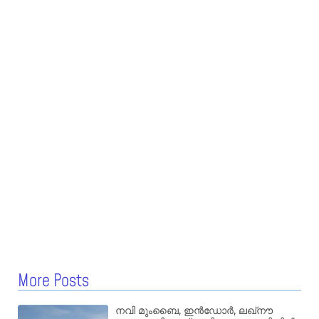
More Posts
നവി മുംബൈ, ഇൻഡോർ, ലഖ്നൗ