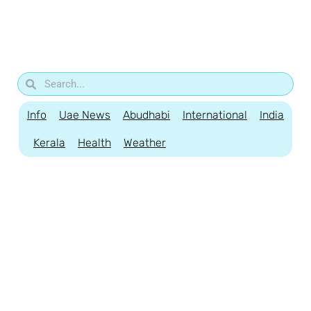
Info
Uae News
Abudhabi
International
India
Kerala
Health
Weather