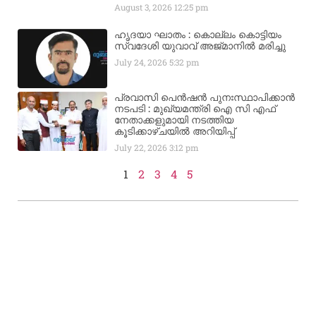
August 3, 2026
12:25 pm
ഹൃദയാ ഘാതം : കൊല്ലം കൊട്ടിയം
സ്വദേശി യുവാവ് അജ്മാനിൽ മരിച്ചു
July 24, 2026
5:32 pm
പ്രവാസി പെൻഷൻ പുനഃസ്ഥാപിക്കാൻ
നടപടി : മുഖ്യമന്ത്രി ഐ സി എഫ്
നേതാക്കളുമായി നടത്തിയ
കൂടിക്കാഴ്ചയിൽ അറിയിപ്പ്
July 22, 2026
3:12 pm
1
2
3
4
5