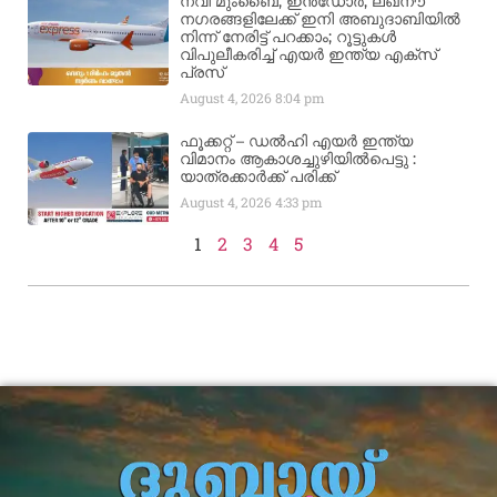
നവി മുംബൈ, ഇൻഡോർ, ലഖ്നൗ
നഗരങ്ങളിലേക്ക് ഇനി അബുദാബിയിൽ
നിന്ന് നേരിട്ട് പറക്കാം; റൂട്ടുകൾ
വിപുലീകരിച്ച് എയർ ഇന്ത്യ എക്സ്
പ്രസ്
August 4, 2026
8:04 pm
ഫൂക്കറ്റ് – ഡൽഹി എയര്‍ ഇന്ത്യ
വിമാനം ആകാശച്ചുഴിയില്‍പെട്ടു :
യാത്രക്കാര്‍ക്ക് പരിക്ക്
August 4, 2026
4:33 pm
1
2
3
4
5