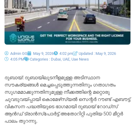
Admin GG
May 9, 2026
4:02 pm
Updated : May 9, 2026
4:05 PM
Categories :
Dubai
,
UAE
,
Uae News
ദുബായ്: ദുബായിലുടനീളമുള്ള അടിസ്ഥാന
സൗകര്യങ്ങൾ മെച്ചപ്പെടുത്തുന്നതിനും ഗതാഗതം
സുഗമമാക്കുന്നതിനുമുള്ള നീക്കത്തിന്റെ മറ്റൊരു
ചുവടുവയ്പ്പായി കൊമേഴ്‌സ്യൽ സെന്റർ റൗണ്ട് എബൗട്ട്
വികസന പദ്ധതിയുടെ ഭാഗമായി ദുബായ് റോഡ്സ്
ആൻഡ് ട്രാൻസ്‌പോർട്ട് അതോറിറ്റി പുതിയ 500 മീറ്റർ
പാലം തുറന്നു.