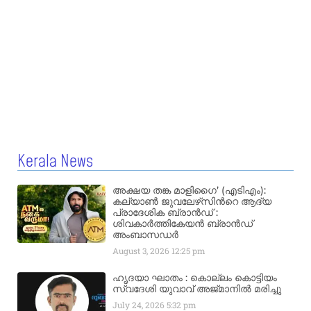
Kerala News
അക്ഷയ തങ്ക മാളിഗൈ’ (എടിഎം):
കല്യാണ്‍ ജുവലേഴ്‌സിന്‍റെ ആദ്യ
പ്രാദേശിക ബ്രാന്‍ഡ് :
ശിവകാര്‍ത്തികേയന്‍ ബ്രാന്‍ഡ്
അംബാസഡര്‍
August 3, 2026
12:25 pm
ഹൃദയാ ഘാതം : കൊല്ലം കൊട്ടിയം
സ്വദേശി യുവാവ് അജ്മാനിൽ മരിച്ചു
July 24, 2026
5:32 pm