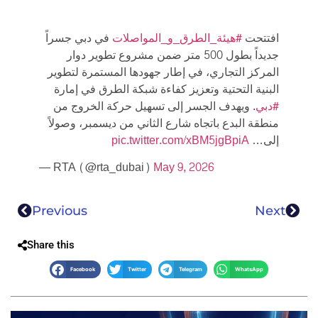
افتتحت
#هيئة_الطرق_و_المواصلات
في دبي جسراً
جديداً بطول 500 متر ضمن مشروع تطوير دوار
المركز التجاري، في إطار جهودها المستمرة لتطوير
البنية التحتية وتعزيز كفاءة شبكة الطرق في إمارة
#دبي
. ويهدف الجسر إلى تسهيل حركة الخروج من
منطقة البدع باتجاه شارع الثاني من ديسمبر، وصولاً
pic.twitter.com/xBM5jgBpiA
إلى…
— RTA (@rta_dubai)
May 9, 2026
Previous
Next
Share this
Facebook
Twitter
Telegram
WhatsApp