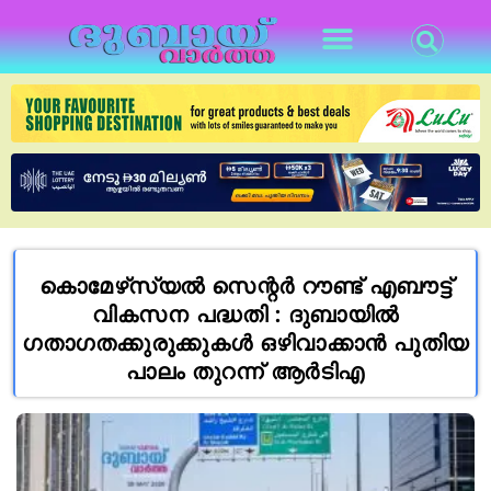
കൊമേഴ്‌സ്യൽ സെന്റർ റൗണ്ട് എബൗട്ട്
വികസന പദ്ധതി : ദുബായിൽ
ഗതാഗതക്കുരുക്കുകൾ ഒഴിവാക്കാൻ പുതിയ
പാലം തുറന്ന് ആർ‌ടി‌എ