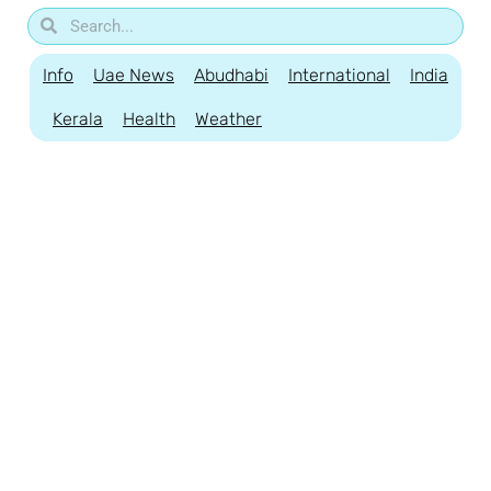
Info
Uae News
Abudhabi
International
India
Kerala
Health
Weather