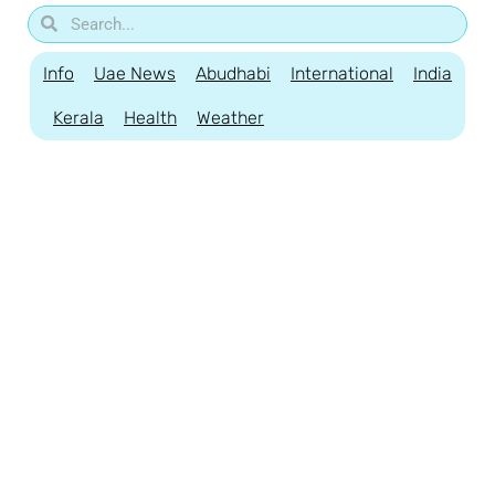
Info
Uae News
Abudhabi
International
India
Kerala
Health
Weather