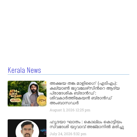
Kerala News
അക്ഷയ തങ്ക മാളിഗൈ’ (എടിഎം):
കല്യാണ്‍ ജുവലേഴ്‌സിന്‍റെ ആദ്യ
പ്രാദേശിക ബ്രാന്‍ഡ് :
ശിവകാര്‍ത്തികേയന്‍ ബ്രാന്‍ഡ്
അംബാസഡര്‍
August 3, 2026
12:25 pm
ഹൃദയാ ഘാതം : കൊല്ലം കൊട്ടിയം
സ്വദേശി യുവാവ് അജ്മാനിൽ മരിച്ചു
July 24, 2026
5:32 pm