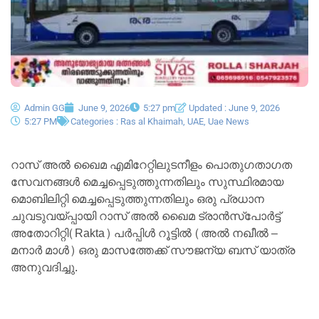
Admin GG
June 9, 2026
5:27 pm
Updated : June 9, 2026
5:27 PM
Categories :
Ras al Khaimah
,
UAE
,
Uae News
റാസ് അൽ ഖൈമ എമിറേറ്റിലുടനീളം പൊതുഗതാഗത
സേവനങ്ങൾ മെച്ചപ്പെടുത്തുന്നതിലും സുസ്ഥിരമായ
മൊബിലിറ്റി മെച്ചപ്പെടുത്തുന്നതിലും ഒരു പ്രധാന
ചുവടുവയ്പ്പായി റാസ് അൽ ഖൈമ ട്രാൻസ്‌പോർട്ട്
അതോറിറ്റി(Rakta) പർപ്പിൾ റൂട്ടിൽ (അൽ നഖീൽ –
മനാർ മാൾ) ഒരു മാസത്തേക്ക് സൗജന്യ ബസ് യാത്ര
അനുവദിച്ചു.