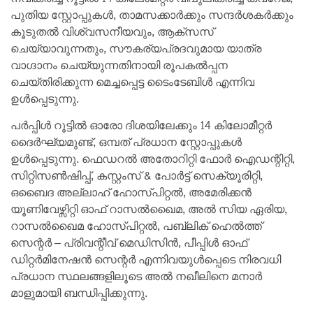
പുതിയ സ്റ്റോപ്പുകൾ, താമസക്കാർക്കും സന്ദർശകർക്കും
കൂടുതൽ വിശ്വസനീയവും, ആക്‌സസ്
ചെയ്യാവുന്നതും, സൗകര്യപ്രദവുമായ യാത്ര
വാഗ്ദാനം ചെയ്യുന്നതിനായി രൂപകൽപ്പന
ചെയ്‌തിരിക്കുന്ന മെച്ചപ്പെട്ട ടൈംടേബിൾ എന്നിവ
ഉൾപ്പെടുന്നു.
പർപ്പിൾ റൂട്ടിൽ ഓരോ ദിശയിലേക്കും 14 കിലോമീറ്റർ
ദൈർഘ്യമുണ്ട്, ഒമ്പത് പ്രധാന സ്റ്റോപ്പുകൾ
ഉൾപ്പെടുന്നു. ഫെഡറൽ അതോറിറ്റി ഫോർ ഐഡന്റിറ്റി,
സിറ്റിസൺഷിപ്പ്, കസ്റ്റംസ് & പോർട്ട് സെക്യൂരിറ്റി,
ഒബൈദ അല്ലാഹ് ഹോസ്പിറ്റൽ, അമേരിക്കൻ
യൂണിവേഴ്സിറ്റി ഓഫ് റാസൽഖൈമ, അൽ സിയ ഏരിയ,
റാസൽഖൈമ ഹോസ്പിറ്റൽ, പബ്ലിക് ഹെൽത്ത്
സെന്റർ – പ്രിവന്റീവ് മെഡിസിൻ, പീപ്പിൾ ഓഫ്
ഡിറ്റർമിനേഷൻ സെന്റർ എന്നിവയുൾപ്പെടെ നിരവധി
പ്രധാന സ്ഥലങ്ങളിലൂടെ അൽ നഖീലിനെ മനാർ
മാളുമായി ബന്ധിപ്പിക്കുന്നു.