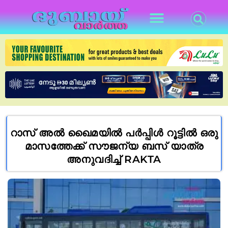
റാസ് അൽ ഖൈമയിൽ പർപ്പിൾ റൂട്ടിൽ ഒരു
മാസത്തേക്ക് സൗജന്യ ബസ് യാത്ര
അനുവദിച്ച് RAKTA