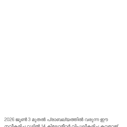
2026 ജൂൺ 3 മുതൽ പ്രാബല്യത്തിൽ വരുന്ന ഈ
നവീകരിച്ച റൂട്ടിൽ 14 കിലോമീറ്റർ വിപുലീകരിച്ച കവറേജ്,