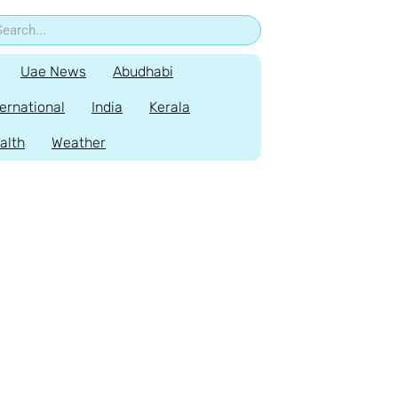
Uae News
Abudhabi
ternational
India
Kerala
alth
Weather