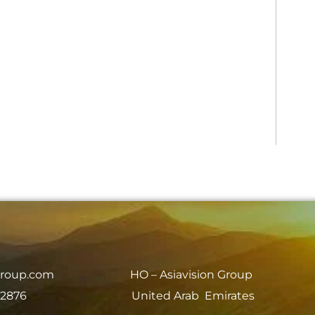
group.com
HO – Asiavision Group
 2876
United Arab Emirates