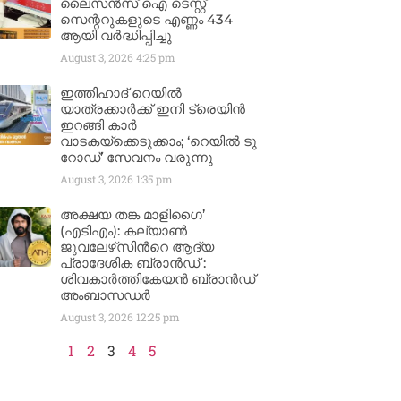
ലൈസൻസ് ഐ ടെസ്റ്റ്
സെന്ററുകളുടെ എണ്ണം 434
ആയി വർദ്ധിപ്പിച്ചു
August 3, 2026
4:25 pm
ഇത്തിഹാദ് റെയിൽ
യാത്രക്കാർക്ക് ഇനി ട്രെയിൻ
ഇറങ്ങി കാർ
വാടകയ്‌ക്കെടുക്കാം; ‘റെയിൽ ടു
റോഡ്’ സേവനം വരുന്നു
August 3, 2026
1:35 pm
അക്ഷയ തങ്ക മാളിഗൈ’
(എടിഎം): കല്യാണ്‍
ജുവലേഴ്‌സിന്‍റെ ആദ്യ
പ്രാദേശിക ബ്രാന്‍ഡ് :
ശിവകാര്‍ത്തികേയന്‍ ബ്രാന്‍ഡ്
അംബാസഡര്‍
August 3, 2026
12:25 pm
1
2
3
4
5