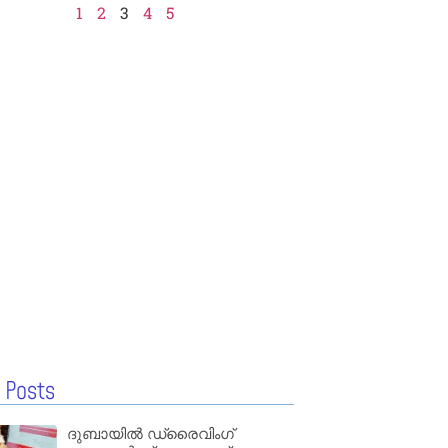
1
2
3
4
5
 Posts
ദുബായിൽ ഡ്രൈവിംഗ്