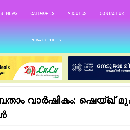
EST NEWS
CATEGORIES
ABOUT US
CONTACT US
PRIVACY POLICY
്പതാം വാർഷികം: ഷെയ്ഖ് മുഹമ
ങൾ