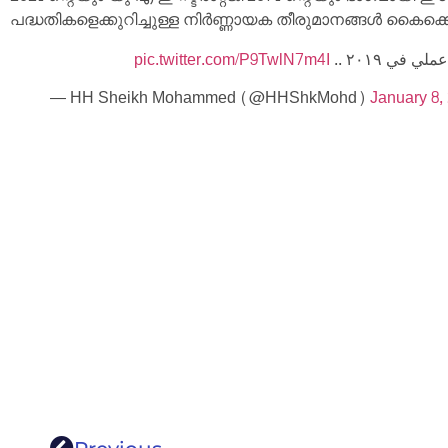
പദ്ധതികളെക്കുറിച്ചുള്ള നിർണ്ണായക തീരുമാനങ്ങൾ കൈക്
pic.twitter.com/P9TwlN7m4I
لي في ٢٠١٩
— HH Sheikh Mohammed (@HHShkMohd)
January 8,