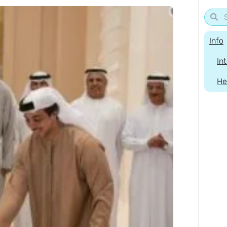
Info
In
He