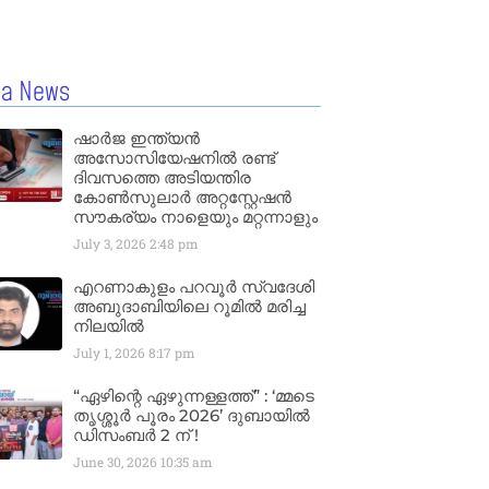
la News
ഷാർജ ഇന്ത്യൻ
അസോസിയേഷനിൽ രണ്ട്
ദിവസത്തെ അടിയന്തിര
കോൺസുലാർ അറ്റസ്റ്റേഷൻ
സൗകര്യം നാളെയും മറ്റന്നാളും
July 3, 2026
2:48 pm
എറണാകുളം പറവൂർ സ്വദേശി
അബുദാബിയിലെ റൂമിൽ മരിച്ച
നിലയിൽ
July 1, 2026
8:17 pm
“ഏഴിന്റെ ഏഴുന്നള്ളത്ത്” : ‘മ്മടെ
തൃശ്ശൂർ പൂരം 2026’ ദുബായിൽ
ഡിസംബർ 2 ന് !
June 30, 2026
10:35 am