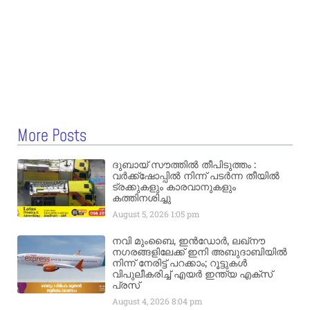
More Posts
ദുബായ് സൗത്തിൽ തീപിടുത്തം :
വർക്ക്‌ഷോപ്പിൽ നിന്ന് പടർന്ന തീയിൽ
ട്രക്കുകളും കാരവാനുകളും
കത്തിനശിച്ചു
August 5, 2026
1:05 pm
നവി മുംബൈ, ഇൻഡോർ, ലഖ്നൗ
നഗരങ്ങളിലേക്ക് ഇനി അബുദാബിയിൽ
നിന്ന് നേരിട്ട് പറക്കാം; റൂട്ടുകൾ
വിപുലീകരിച്ച് എയർ ഇന്ത്യ എക്സ്
പ്രസ്
August 4, 2026
8:04 pm