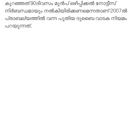
കുറഞ്ഞത് 90ദിവസം മുൻപ് ഒഴിപ്പിക്കൽ നോട്ടീസ്
നിർബന്ധമായും നൽകിയിരിക്കണമെന്നതാണ് 2007ൽ
പ്രാബല്യത്തിൽ വന്ന പുതിയ ദുബൈ വാടക നിയമം
പറയുന്നത്.