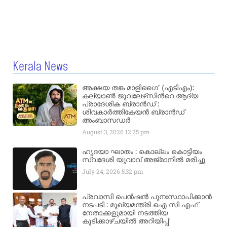
Kerala News
അക്ഷയ തങ്ക മാളിഗൈ’ (എടിഎം):
കല്യാണ്‍ ജുവലേഴ്‌സിന്‍റെ ആദ്യ
പ്രാദേശിക ബ്രാന്‍ഡ് :
ശിവകാര്‍ത്തികേയന്‍ ബ്രാന്‍ഡ്
അംബാസഡര്‍
August 3, 2026
12:25 pm
ഹൃദയാ ഘാതം : കൊല്ലം കൊട്ടിയം
സ്വദേശി യുവാവ് അജ്മാനിൽ മരിച്ചു
July 24, 2026
5:32 pm
പ്രവാസി പെൻഷൻ പുനഃസ്ഥാപിക്കാൻ
നടപടി : മുഖ്യമന്ത്രി ഐ സി എഫ്
നേതാക്കളുമായി നടത്തിയ
കൂടിക്കാഴ്ചയിൽ അറിയിപ്പ്