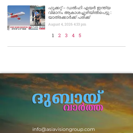
ഫൂക്കറ്റ് – ഡൽഹി എയര്‍ ഇന്ത്യ
വിമാനം ആകാശച്ചുഴിയില്‍പെട്ടു :
യാത്രക്കാര്‍ക്ക് പരിക്ക്
August 4, 2026
4:33 pm
1
2
3
4
5
info@asiavisiongroup.com