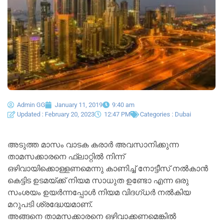
Admin GG
January 11, 2019
9:40 am
Updated : February 20, 2023
12:47 PM
Categories :
Dubai
അടുത്ത മാസം വാടക കരാർ അവസാനിക്കുന്ന
താമസക്കാരനെ ഫ്ലാറ്റിൽ നിന്ന്
ഒഴിവായിക്കൊള്ളണമെന്നു കാണിച്ച് നോട്ടീസ് നൽകാൻ
കെട്ടിട ഉടമയ്ക്ക് നിയമ സാധുത ഉണ്ടോ എന്ന ഒരു
സംശയം ഉയർന്നപ്പോൾ നിയമ വിദഗ്ധർ നൽകിയ
മറുപടി ശ്രദ്ധേയമാണ്.
അങ്ങനെ താമസക്കാരനെ ഒഴിവാക്കണമെങ്കിൽ