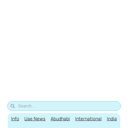
Info
Uae News
Abudhabi
International
India