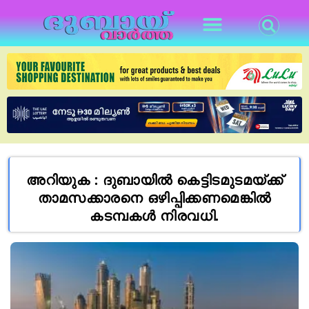
അറിയുക : ദുബായിൽ കെട്ടിടമുടമയ്ക്ക്
താമസക്കാരനെ ഒഴിപ്പിക്കണമെങ്കിൽ
കടമ്പകൾ നിരവധി.