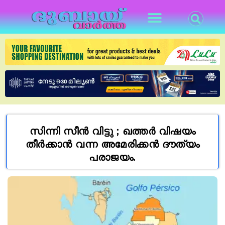
സിന്നി സീൻ വിട്ടു ; ഖത്തർ വിഷയം
തീർക്കാൻ വന്ന അമേരിക്കൻ ദൗത്യം
പരാജയം.