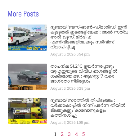
More Posts
ദുബായ് ‘ബസ്-ഓൺ-ഡിമാൻഡ്’ ഇനി
കൂടുതൽ ഇടങ്ങളിലേക്ക് ; അൽ സത്വ,
അൽ ഖൂസ്, മിർദിഫ്
എന്നിവിടങ്ങളിലേക്കും സർവീസ്
വ്യാപിപ്പിച്ചു
August 5, 2026
5:54 pm
താപനില 51.2°C ഉയർന്നപ്പോഴും
യുഎഇയുടെ വിവിധ ഭാഗങ്ങളിൽ
ശക്തമായ മഴ. : ആഗസ്റ്റ് 7 വരെ
ജാഗ്രതാ നിർദ്ദേശം
August 5, 2026
5:28 pm
ദുബായ് സൗത്തിൽ തീപിടുത്തം :
വർക്ക്‌ഷോപ്പിൽ നിന്ന് പടർന്ന തീയിൽ
ട്രക്കുകളും കാരവാനുകളും
കത്തിനശിച്ചു
August 5, 2026
1:05 pm
1
2
3
4
5