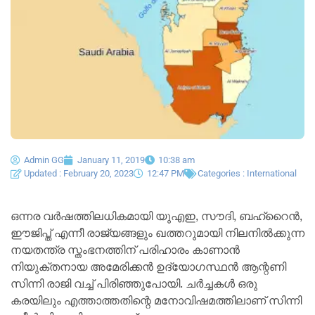
Admin GG
January 11, 2019
10:38 am
Updated : February 20, 2023
12:47 PM
Categories :
International
ഒന്നര വർഷത്തിലധികമായി യുഎഇ, സൗദി, ബഹ്‌റൈൻ,
ഈജിപ്ത് എന്നീ രാജ്യങ്ങളും ഖത്തറുമായി നിലനിൽക്കുന്ന
നയതന്ത്ര സ്തംഭനത്തിന് പരിഹാരം കാണാൻ
നിയുക്തനായ അമേരിക്കൻ ഉദ്യോഗസ്ഥൻ ആന്റണി
സിന്നി രാജി വച്ച് പിരിഞ്ഞുപോയി. ചർച്ചകൾ ഒരു
കരയിലും എത്താത്തതിന്റെ മനോവിഷമത്തിലാണ് സിന്നി