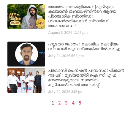
അക്ഷയ തങ്ക മാളിഗൈ’ (എടിഎം):
കല്യാണ്‍ ജുവലേഴ്‌സിന്‍റെ ആദ്യ
പ്രാദേശിക ബ്രാന്‍ഡ് :
ശിവകാര്‍ത്തികേയന്‍ ബ്രാന്‍ഡ്
അംബാസഡര്‍
August 3, 2026
12:25 pm
ഹൃദയാ ഘാതം : കൊല്ലം കൊട്ടിയം
സ്വദേശി യുവാവ് അജ്മാനിൽ മരിച്ചു
July 24, 2026
5:32 pm
പ്രവാസി പെൻഷൻ പുനഃസ്ഥാപിക്കാൻ
നടപടി : മുഖ്യമന്ത്രി ഐ സി എഫ്
നേതാക്കളുമായി നടത്തിയ
കൂടിക്കാഴ്ചയിൽ അറിയിപ്പ്
July 22, 2026
3:12 pm
1
2
3
4
5