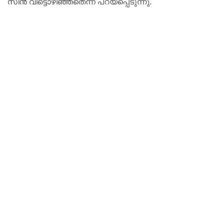
സീൻ വിട്ടൊഴിഞ്ഞതെന്ന് പറയപ്പെടുന്നു.