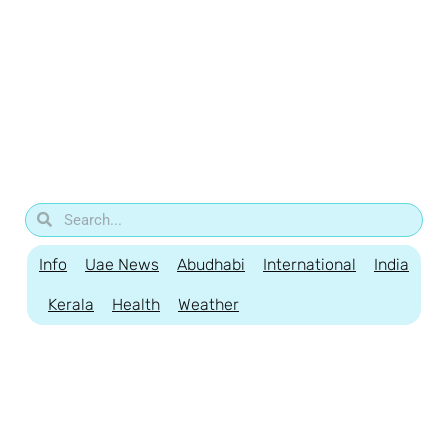
Info
Uae News
Abudhabi
International
India
Kerala
Health
Weather