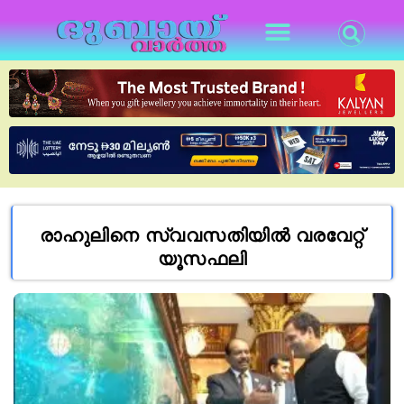
രാഹുലിനെ സ്വവസതിയിൽ വരവേറ്റ്
യൂസഫലി