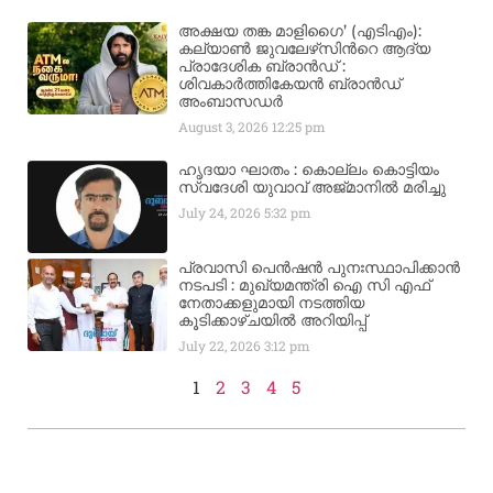
അക്ഷയ തങ്ക മാളിഗൈ’ (എടിഎം):
കല്യാണ്‍ ജുവലേഴ്‌സിന്‍റെ ആദ്യ
പ്രാദേശിക ബ്രാന്‍ഡ് :
ശിവകാര്‍ത്തികേയന്‍ ബ്രാന്‍ഡ്
അംബാസഡര്‍
August 3, 2026
12:25 pm
ഹൃദയാ ഘാതം : കൊല്ലം കൊട്ടിയം
സ്വദേശി യുവാവ് അജ്മാനിൽ മരിച്ചു
July 24, 2026
5:32 pm
പ്രവാസി പെൻഷൻ പുനഃസ്ഥാപിക്കാൻ
നടപടി : മുഖ്യമന്ത്രി ഐ സി എഫ്
നേതാക്കളുമായി നടത്തിയ
കൂടിക്കാഴ്ചയിൽ അറിയിപ്പ്
July 22, 2026
3:12 pm
1
2
3
4
5