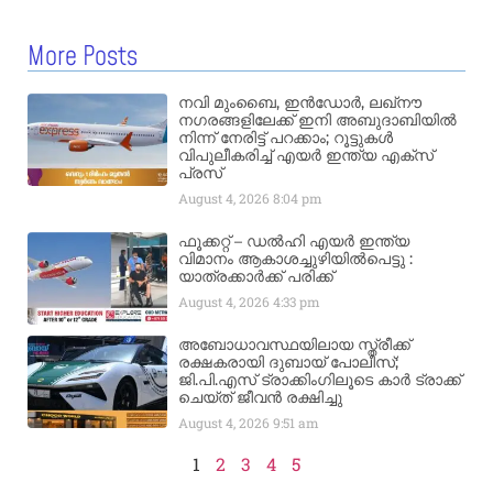
More Posts
നവി മുംബൈ, ഇൻഡോർ, ലഖ്നൗ
നഗരങ്ങളിലേക്ക് ഇനി അബുദാബിയിൽ
നിന്ന് നേരിട്ട് പറക്കാം; റൂട്ടുകൾ
വിപുലീകരിച്ച് എയർ ഇന്ത്യ എക്സ്
പ്രസ്
August 4, 2026
8:04 pm
ഫൂക്കറ്റ് – ഡൽഹി എയര്‍ ഇന്ത്യ
വിമാനം ആകാശച്ചുഴിയില്‍പെട്ടു :
യാത്രക്കാര്‍ക്ക് പരിക്ക്
August 4, 2026
4:33 pm
അബോധാവസ്ഥയിലായ സ്ത്രീക്ക്
രക്ഷകരായി ദുബായ് പോലീസ്;
ജി.പി.എസ് ട്രാക്കിംഗിലൂടെ കാർ ട്രാക്ക്
ചെയ്ത് ജീവൻ രക്ഷിച്ചു
August 4, 2026
9:51 am
1
2
3
4
5