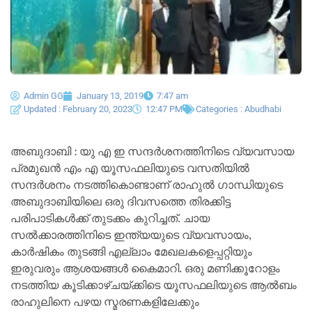
Admin GG
January 13, 2019
7:47 am
Updated : February 20, 2023
12:47 PM
Categories :
Abudhabi
അബുദാബി : യു എ ഇ സന്ദർശനത്തിനിടെ വ്യവസായ
പ്രമുഖൻ എം എ യൂസഫലിയുടെ വസതിയിൽ
സന്ദർശനം നടത്തികൊണ്ടാണ് രാഹുൽ ഗാന്ധിയുടെ
അബുദാബിയിലെ ഒരു ദിവസത്തെ തിരക്കിട്ട
പരിപാടികൾക്ക് തുടക്കം കുറിച്ചത്. ചായ
സൽക്കാരത്തിനിടെ ഇന്ത്യയുടെ വ്യവസായം,
കാർഷികം തുടങ്ങി എല്ലാം മേഖലകളെപ്പറ്റിയും
ഇരുവരും ആശയങ്ങൾ കൈമാറി. ഒരു മണിക്കൂറോളം
നടത്തിയ കൂടിക്കാഴ്ചയ്ക്കിടെ യൂസഫലിയുടെ ആൽബം
രാഹുലിനെ പഴയ സ്മരണകളിലേക്കും