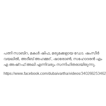
പത്നി സാബിറ, മകൾ ഷിഫ, മരുമക്കളായ ഡോ. ഷംസീർ
വയലിൽ, അദീബ് അഹമ്മദ് , ഷാരോൺ, സഹോദരൻ എം
എ അഷ്‌റഫ് അലി എന്നിവരും സന്നിഹിതരായിരുന്നു.
https://www.facebook.com/dubaivartha/videos/34026625346