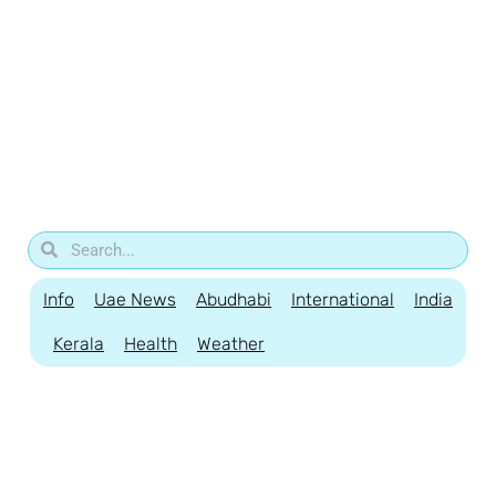
Info
Uae News
Abudhabi
International
India
Kerala
Health
Weather