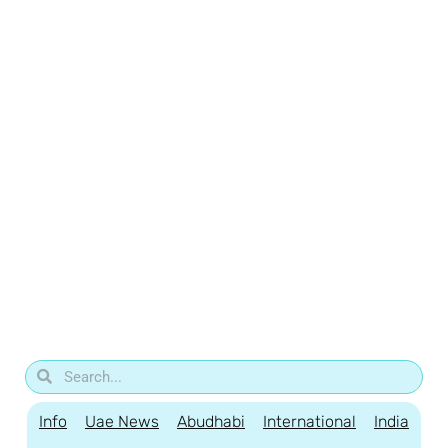
Info
Uae News
Abudhabi
International
India