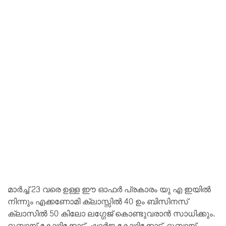
മാർച്ച് 23 വരെ ഉള്ള ഈ ഓഫർ പ്രകാരം യു എ ഇയിൽ
നിന്നും എക്കണോമി ക്ലാസ്സിൽ 40 ഉം ബിസിനസ്
ക്ലാസിൽ 50 കിലോ ലഗ്ഗേജ് കൊണ്ടുവരാൻ സാധിക്കും.
ദുബായ്-കോഴിക്കോട്, ഷാർജ-കോഴിക്കോട്, ദുബായ്-