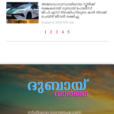
അബോധാവസ്ഥയിലായ സ്ത്രീക്ക്
രക്ഷകരായി ദുബായ് പോലീസ്;
ജി.പി.എസ് ട്രാക്കിംഗിലൂടെ കാർ ട്രാക്ക്
ചെയ്ത് ജീവൻ രക്ഷിച്ചു
August 4, 2026
9:51 am
1
2
3
4
5
info@asiavisiongroup.com