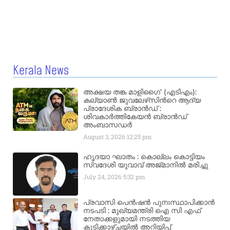
Kerala News
അക്ഷയ തങ്ക മാളിഗൈ’ (എടിഎം):
കല്യാണ്‍ ജുവലേഴ്‌സിന്‍റെ ആദ്യ
പ്രാദേശിക ബ്രാന്‍ഡ് :
ശിവകാര്‍ത്തികേയന്‍ ബ്രാന്‍ഡ്
അംബാസഡര്‍
August 3, 2026
12:25 pm
ഹൃദയാ ഘാതം : കൊല്ലം കൊട്ടിയം
സ്വദേശി യുവാവ് അജ്മാനിൽ മരിച്ചു
July 24, 2026
5:32 pm
പ്രവാസി പെൻഷൻ പുനഃസ്ഥാപിക്കാൻ
നടപടി : മുഖ്യമന്ത്രി ഐ സി എഫ്
നേതാക്കളുമായി നടത്തിയ
കൂടിക്കാഴ്ചയിൽ അറിയിപ്പ്