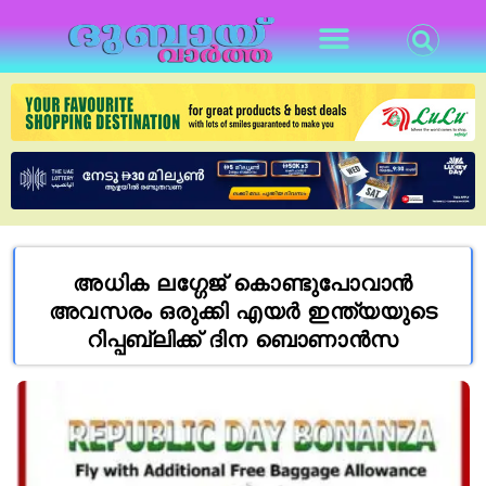
അധിക ലഗ്ഗേജ് കൊണ്ടുപോവാൻ
അവസരം ഒരുക്കി എയർ ഇന്ത്യയുടെ
റിപ്പബ്ലിക്ക് ദിന ബൊണാൻസ