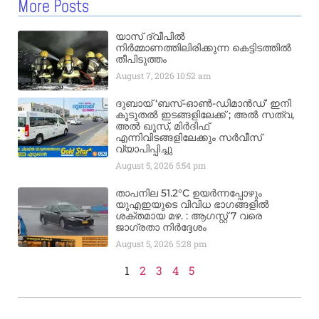
More Posts
യാസ് ദ്വീപിൽ
നിർമ്മാണത്തിലിരിക്കുന്ന കെട്ടിടത്തിൽ
തീപിടുത്തം
August 7, 2026
10:52 am
ദുബായ് ‘ബസ്-ഓൺ-ഡിമാൻഡ്’ ഇനി
കൂടുതൽ ഇടങ്ങളിലേക്ക് ; അൽ സത്വ,
അൽ ഖൂസ്, മിർദിഫ്
എന്നിവിടങ്ങളിലേക്കും സർവീസ്
വ്യാപിപ്പിച്ചു
August 5, 2026
5:54 pm
താപനില 51.2°C ഉയർന്നപ്പോഴും
യുഎഇയുടെ വിവിധ ഭാഗങ്ങളിൽ
ശക്തമായ മഴ. : ആഗസ്റ്റ് 7 വരെ
ജാഗ്രതാ നിർദ്ദേശം
August 5, 2026
5:28 pm
1
2
3
4
5