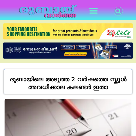
ദുബായിലെ അടുത്ത 2 വർഷത്തെ സ്കൂൾ
അവധിക്കാല കലണ്ടർ ഇതാ