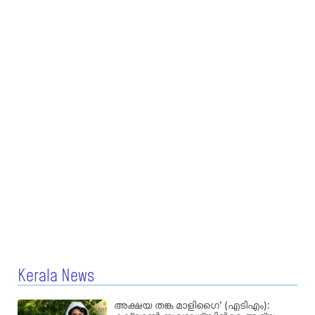
Kerala News
അക്ഷയ തങ്ക മാളിഗൈ’ (എടിഎം):