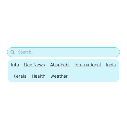
Info
Uae News
Abudhabi
International
India
Kerala
Health
Weather