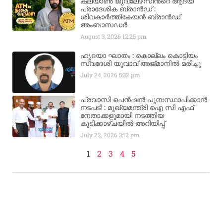
കല്യാണ്‍ ജുവലേഴ്‌സിന്‍റെ ആദ്യ
പ്രാദേശിക ബ്രാന്‍ഡ് :
ശിവകാര്‍ത്തികേയന്‍ ബ്രാന്‍ഡ്
അംബാസഡര്‍
August 3, 2026
12:25 pm
ഹൃദയാ ഘാതം : കൊല്ലം കൊട്ടിയം
സ്വദേശി യുവാവ് അജ്മാനിൽ മരിച്ചു
July 24, 2026
5:32 pm
പ്രവാസി പെൻഷൻ പുനഃസ്ഥാപിക്കാൻ
നടപടി : മുഖ്യമന്ത്രി ഐ സി എഫ്
നേതാക്കളുമായി നടത്തിയ
കൂടിക്കാഴ്ചയിൽ അറിയിപ്പ്
July 22, 2026
3:12 pm
1
2
3
4
5