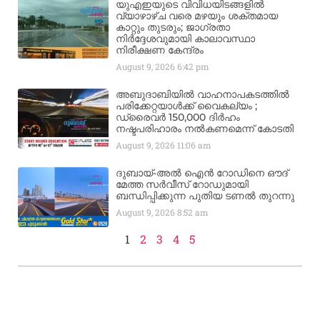
യുഎഇയുടെ വിവിധയിടങ്ങളിൽ
വ്യാഴാഴ്ച വരെ മഴയും ശക്തമായ
കാറ്റും തുടരും; ജാഗ്രതാ
നിർദ്ദേശവുമായി കാലാവസ്ഥാ
നിരീക്ഷണ കേന്ദ്രം
August 9, 2026
6:42 pm
അബുദാബിയിൽ വാഹനാപകടത്തിൽ
പരിക്കേറ്റയാൾക്ക് വൈകല്യം ;
ഡ്രൈവർ 150,000 ദിർഹം
നഷ്ടപരിഹാരം നൽകണമെന്ന് കോടതി
August 9, 2026
11:06 am
ദുബായ്-അൽ ഐൻ റോഡിനെ ഔദ്
മേത്ത സർവീസ് റോഡുമായി
ബന്ധിപ്പിക്കുന്ന പുതിയ ടണൽ തുറന്നു
August 9, 2026
8:52 am
1
2
3
4
5