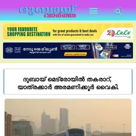
ദുബായ് മെട്രോയിൽ തകരാറ്,
യാത്രക്കാർ അരമണിക്കൂർ വൈകി.