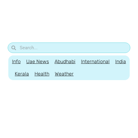
Info
Uae News
Abudhabi
International
India
Kerala
Health
Weather