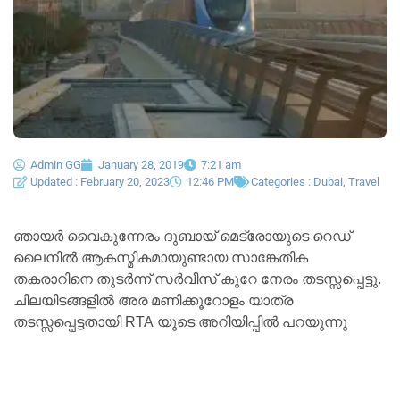
Admin GG
January 28, 2019
7:21 am
Updated : February 20, 2023
12:46 PM
Categories :
Dubai
,
Travel
ഞായർ വൈകുന്നേരം ദുബായ് മെട്രോയുടെ റെഡ്
ലൈനിൽ ആകസ്മികമായുണ്ടായ സാങ്കേതിക
തകരാറിനെ തുടർന്ന് സർവീസ് കുറേ നേരം തടസ്സപ്പെട്ടു.
ചിലയിടങ്ങളിൽ അര മണിക്കൂറോളം യാത്ര
തടസ്സപ്പെട്ടതായി RTA യുടെ അറിയിപ്പിൽ പറയുന്നു