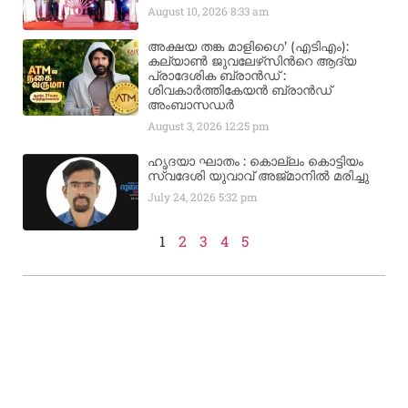
August 10, 2026
8:33 am
അക്ഷയ തങ്ക മാളിഗൈ’ (എടിഎം):
കല്യാണ്‍ ജുവലേഴ്‌സിന്‍റെ ആദ്യ
പ്രാദേശിക ബ്രാന്‍ഡ് :
ശിവകാര്‍ത്തികേയന്‍ ബ്രാന്‍ഡ്
അംബാസഡര്‍
August 3, 2026
12:25 pm
ഹൃദയാ ഘാതം : കൊല്ലം കൊട്ടിയം
സ്വദേശി യുവാവ് അജ്മാനിൽ മരിച്ചു
July 24, 2026
5:32 pm
1
2
3
4
5